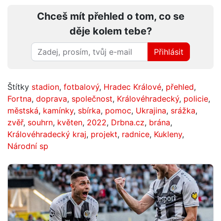
Chceš mít přehled o tom, co se
děje kolem tebe?
Přihlásit
Štítky
stadion
,
fotbalový
,
Hradec Králové
,
přehled
,
Fortna
,
doprava
,
společnost
,
Královéhradecký
,
policie
,
městská
,
kamínky
,
sbírka
,
pomoc
,
Ukrajina
,
srážka
,
zvěř
,
souhrn
,
květen
,
2022
,
Drbna.cz
,
brána
,
Královéhradecký kraj
,
projekt
,
radnice
,
Kukleny
,
Národní sp