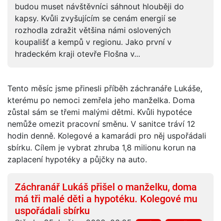
budou muset návštěvníci sáhnout hlouběji do
kapsy. Kvůli zvyšujícím se cenám energií se
rozhodla zdražit většina námi oslovených
koupališť a kempů v regionu. Jako první v
hradeckém kraji otevře Flošna v...
Tento měsíc jsme přinesli příběh záchranáře Lukáše,
kterému po nemoci zemřela jeho manželka. Doma
zůstal sám se třemi malými dětmi. Kvůli hypotéce
nemůže omezit pracovní směnu. V sanitce tráví 12
hodin denně. Kolegové a kamarádi pro něj uspořádali
sbírku. Cílem je vybrat zhruba 1,8 milionu korun na
zaplacení hypotéky a půjčky na auto.
Záchranář Lukáš přišel o manželku, doma
má tři malé děti a hypotéku. Kolegové mu
uspořádali sbírku