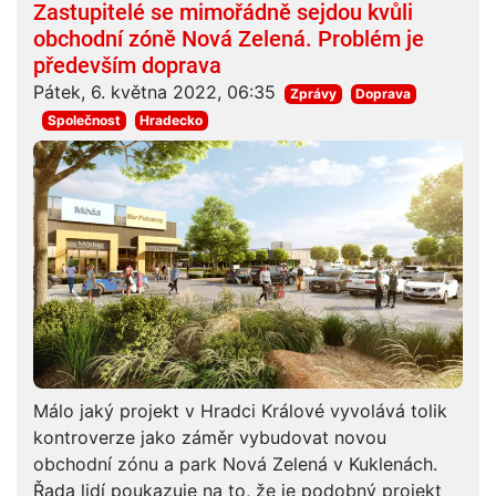
Zastupitelé se mimořádně sejdou kvůli
obchodní zóně Nová Zelená. Problém je
především doprava
Pátek, 6. května 2022, 06:35
Zprávy
Doprava
Společnost
Hradecko
Málo jaký projekt v Hradci Králové vyvolává tolik
kontroverze jako záměr vybudovat novou
obchodní zónu a park Nová Zelená v Kuklenách.
Řada lidí poukazuje na to, že je podobný projekt