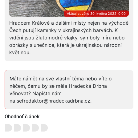
Aktualizováno 30. května 2022, 0:00
Hradcem Králové a dalšími místy nejen na východě
Čech putují kamínky v ukrajinských barvách. K
vidění jsou žlutomodré vlajky, symboly míru nebo
obrázky slunečnice, která je ukrajinskou národní
květinou.
Máte námět na své vlastní téma nebo víte o
něčem, čemu by se měla Hradecká Drbna
věnovat? Napište nám
na sefredaktor@hradeckadrbna.cz.
Ohodnoť článek