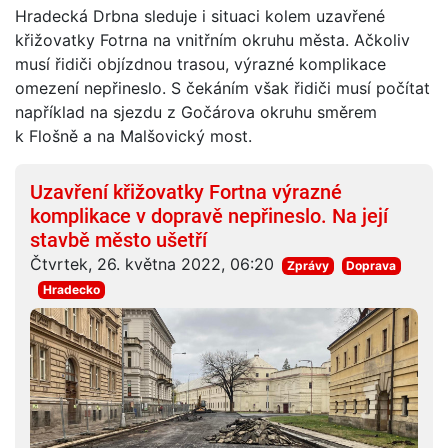
Hradecká Drbna sleduje i situaci kolem uzavřené
křižovatky Fotrna na vnitřním okruhu města. Ačkoliv
musí řidiči objízdnou trasou, výrazné komplikace
omezení nepřineslo. S čekáním však řidiči musí počítat
například na sjezdu z Gočárova okruhu směrem
k Flošně a na Malšovický most.
Uzavření křižovatky Fortna výrazné
komplikace v dopravě nepřineslo. Na její
stavbě město ušetří
Čtvrtek, 26. května 2022, 06:20
Zprávy
Doprava
Hradecko