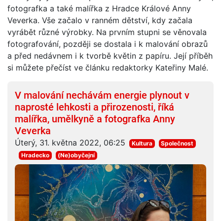
fotografka a také malířka z Hradce Králové Anny
Veverka. Vše začalo v ranném dětství, kdy začala
vyrábět různé výrobky. Na prvním stupni se věnovala
fotografování, později se dostala i k malování obrazů
a před nedávnem i k tvorbě květin z papíru. Její příběh
si můžete přečíst ve článku redaktorky Kateřiny Malé.
V malování nechávám energie plynout v
naprosté lehkosti a přirozenosti, říká
malířka, umělkyně a fotografka Anny
Veverka
Úterý, 31. května 2022, 06:25
Kultura
Společnost
Hradecko
(Ne)obyčejní