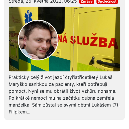
Středa, 25. května 2022, 06:25
Zprávy
Společnost
Prakticky celý život jezdí čtyřiatřicetiletý Lukáš
Maryško sanitkou za pacienty, kteří potřebují
pomoct. Nyní se mu obrátil život vzhůru nohama.
Po krátké nemoci mu na začátku dubna zemřela
manželka. Sám zůstal se svými dětmi Lukášem (7),
Filípkem...