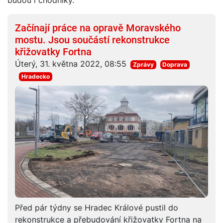
budou i chodníky.
Začínají práce na opravě Moravského
mostu. Jsou součástí rekonstrukce
křižovatky Fortna
Úterý, 31. května 2022, 08:55
Zprávy
Doprava
Hradecko
Před pár týdny se Hradec Králové pustil do
rekonstrukce a přebudování křižovatky Fortna na