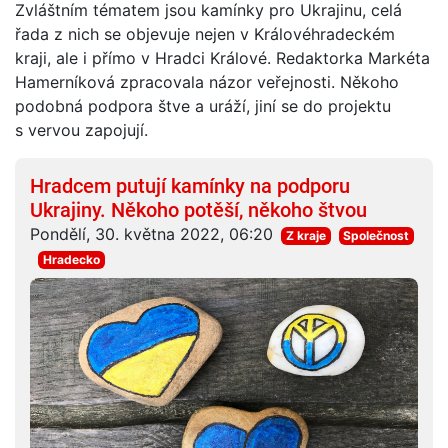
Zvláštním tématem jsou kamínky pro Ukrajinu, celá
řada z nich se objevuje nejen v Královéhradeckém
kraji, ale i přímo v Hradci Králové. Redaktorka Markéta
Hamerníková zpracovala názor veřejnosti. Někoho
podobná podpora štve a uráží, jiní se do projektu
s vervou zapojují.
Hradcem putují kamínky na podporu
Ukrajiny. Někoho potěší, někoho štvou
Pondělí, 30. května 2022, 06:20
Z kraje
Společnost
Hradecko