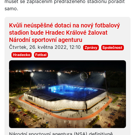
muset se zaplacením předraženého stadionu poradit
samo.
Kvůli neúspěšné dotaci na nový fotbalový
stadion bude Hradec Králové žalovat
Národní sportovní agenturu
Čtvrtek, 26. května 2022, 12:10
Zprávy
Společnost
Hradecko
Fotbal
Národní sportovní agentura (NSA) definitivně