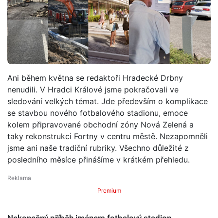
Ani během května se redaktoři Hradecké Drbny
nenudili. V Hradci Králové jsme pokračovali ve
sledování velkých témat. Jde především o komplikace
se stavbou nového fotbalového stadionu, emoce
kolem připravované obchodní zóny Nová Zelená a
taky rekonstrukci Fortny v centru městě. Nezapomněli
jsme ani naše tradiční rubriky. Všechno důležité z
posledního měsíce přinášíme v krátkém přehledu.
Premium
Nekonečný příběh jménem fotbalový stadion