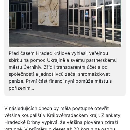
Před časem Hradec Králové vyhlásil veřejnou
sbírku na pomoc Ukrajině a svému partnerskému
městu Černihiv. Zřídil transparentní účet a od
společností a jednotlivců začal shromažďovat
peníze. První část financí nyní pomůže městu s
pořízením...
V následujících dnech by měla postupně otevřít
většina koupališť v Královéhradeckém kraji. Z ankety
Hradecké Drbny vyplívá, že většina plováren zdraží
vstupné. V průměru o deset až 20 korun na osobu.