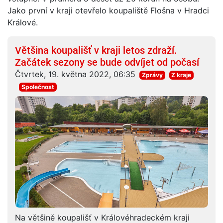
Jako první v kraji otevřelo koupaliště Flošna v Hradci
Králové.
Většina koupališť v kraji letos zdraží.
Začátek sezony se bude odvíjet od počasí
Čtvrtek, 19. května 2022, 06:35
Zprávy
Z kraje
Společnost
Na většině koupališť v Královéhradeckém kraji