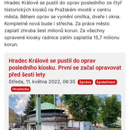
Hradec Králové se pustil do oprav posledního ze čtyř
historických kiosků na Pražském mostě v centru
města. Během oprav se vymění omítka, dveře i okna.
Kompletně nová bude i střecha. Za práce město
zaplatí zhruba šest milionů korun. Za všechny
opravené kiosky radnice zatím zaplatila 15,7 milionu
korun.
Hradec Králové se pustil do oprav
posledního kiosku. První se začal opravovat
před šesti lety
Středa, 11. května 2022, 06:35
Zprávy
Společnost
Hradecko