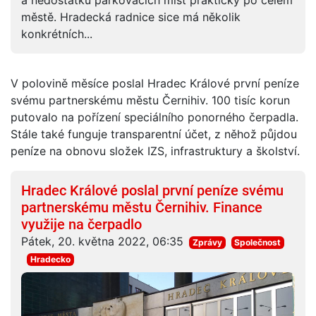
a nedostatku parkovacích míst prakticky po celém
městě. Hradecká radnice sice má několik
konkrétních...
V polovině měsíce poslal Hradec Králové první peníze
svému partnerskému městu Černihiv. 100 tisíc korun
putovalo na pořízení speciálního ponorného čerpadla.
Stále také funguje transparentní účet, z něhož půjdou
peníze na obnovu složek IZS, infrastruktury a školství.
Hradec Králové poslal první peníze svému
partnerskému městu Černihiv. Finance
využije na čerpadlo
Pátek, 20. května 2022, 06:35
Zprávy
Společnost
Hradecko