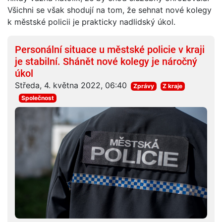
Všichni se však shodují na tom, že sehnat nové kolegy
k městské policii je prakticky nadlidský úkol.
Personální situace u městské policie v kraji
je stabilní. Shánět nové kolegy je náročný
úkol
Středa, 4. května 2022, 06:40
Zprávy
Z kraje
Společnost