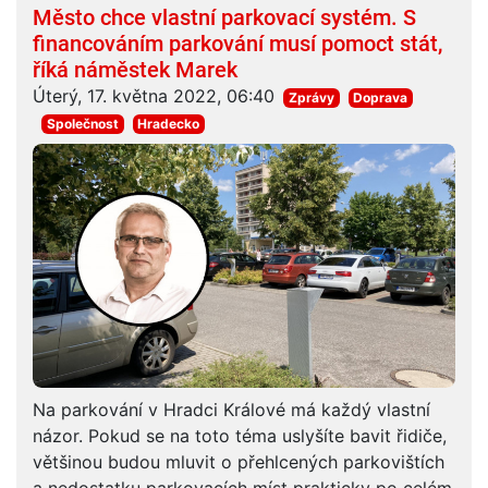
Město chce vlastní parkovací systém. S
financováním parkování musí pomoct stát,
říká náměstek Marek
Úterý, 17. května 2022, 06:40
Zprávy
Doprava
Společnost
Hradecko
Na parkování v Hradci Králové má každý vlastní
názor. Pokud se na toto téma uslyšíte bavit řidiče,
většinou budou mluvit o přehlcených parkovištích