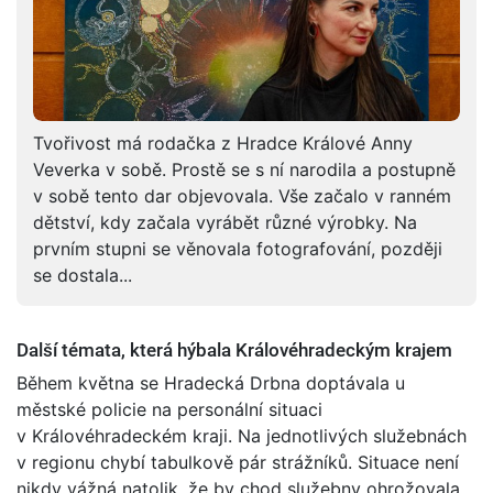
Tvořivost má rodačka z Hradce Králové Anny
Veverka v sobě. Prostě se s ní narodila a postupně
v sobě tento dar objevovala. Vše začalo v ranném
dětství, kdy začala vyrábět různé výrobky. Na
prvním stupni se věnovala fotografování, později
se dostala...
Další témata, která hýbala Královéhradeckým krajem
Během května se Hradecká Drbna doptávala u
městské policie na personální situaci
v Královéhradeckém kraji. Na jednotlivých služebnách
v regionu chybí tabulkově pár strážníků. Situace není
nikdy vážná natolik, že by chod služebny ohrožovala.