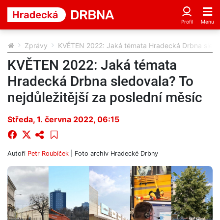
Zprávy
KVĚTEN 2022: Jaká témata Hradecká Drbna sledova
KVĚTEN 2022: Jaká témata
Hradecká Drbna sledovala? To
nejdůležitější za poslední měsíc
Středa, 1. června 2022, 06:15
Autoři
Petr Roubíček
| Foto
archiv Hradecké Drbny