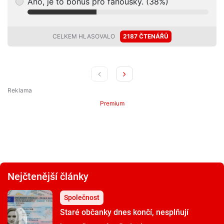
Ano, je to bonus pro fanoušky. (38%)
CELKEM HLASOVALO
2187 ČTENÁŘŮ
Premium
Nejčtenější články
Společnost
Staré občanky dnes končí, nesplňují