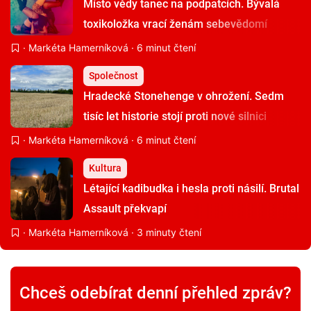
Místo vědy tanec na podpatcích. Bývalá
toxikoložka vrací ženám sebevědomí
·
Markéta Hamerníková
· 6 minut čtení
Společnost
Hradecké Stonehenge v ohrožení. Sedm
tisíc let historie stojí proti nové silnici
·
Markéta Hamerníková
· 6 minut čtení
Kultura
Létající kadibudka i hesla proti násilí. Brutal
Assault překvapí
·
Markéta Hamerníková
· 3 minuty čtení
Chceš odebírat denní přehled zpráv?