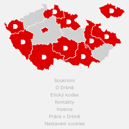
Soukromí
O Drbně
Etický kodex
Kontakty
Inzerce
Práce v Drbně
Nastavení cookies