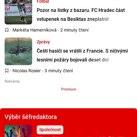
Fotbal
Pozor na lístky z bazaru. FC Hradec část
vstupenek na Besiktas zneplatnil
·
Markéta Hamerníková
· 2 minuty čtení
Zprávy
Čeští hasiči se vrátili z Francie. S ničivými
lesními požáry bojovali deset dní
·
Nicolas Rosier
· 3 minuty čtení
Premium
Výběr šéfredaktora
Společnost