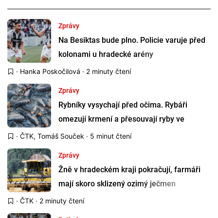
Zprávy
Na Besiktas bude plno. Policie varuje před
kolonami u hradecké arény
·
Hanka Poskočilová
· 2 minuty čtení
Zprávy
Rybníky vysychají před očima. Rybáři
omezují krmení a přesouvají ryby ve
velkém
·
ČTK
,
Tomáš Souček
· 5 minut čtení
Zprávy
Žně v hradeckém kraji pokračují, farmáři
mají skoro sklizený ozimý ječmen
·
ČTK
· 2 minuty čtení