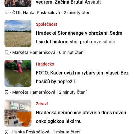
vedrem. Začíná Brutal Assault
·
ČTK
,
Hanka Poskočilová
· 2 minuty čtení
Společnost
Hradecké Stonehenge v ohrožení. Sedm
tisíc let historie stojí proti nové silnici
·
Markéta Hamerníková
· 6 minut čtení
Hradecko
FOTO: Kačer uvízl na rybářském vlasci. Bez
hasičů by nepřežil
·
Markéta Hamerníková
· 2 minuty čtení
Zdraví
Hradecká nemocnice otevřela dnes novou
onkologickou lékárnu
·
Hanka Poskočilová
· 1 minuta čtení