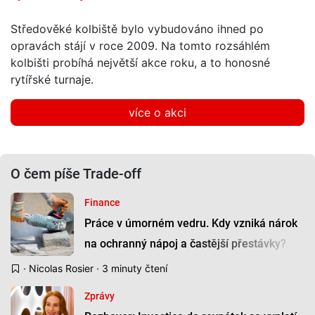
Středověké kolbiště bylo vybudováno ihned po
opravách stájí v roce 2009. Na tomto rozsáhlém
kolbišti probíhá největší akce roku, a to honosné
rytířské turnaje.
více o akci
O čem píše Trade-off
Finance
Práce v úmorném vedru. Kdy vzniká nárok
na ochranný nápoj a častější přestávky?
·
Nicolas Rosier
· 3 minuty čtení
Zprávy