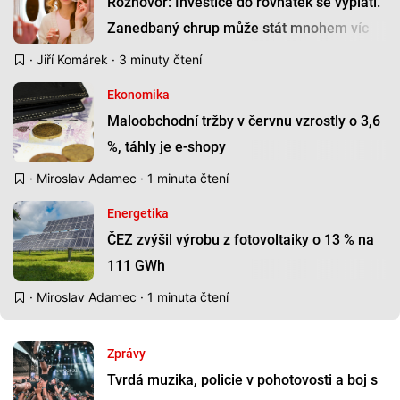
Rozhovor: Investice do rovnátek se vyplatí.
Zanedbaný chrup může stát mnohem víc
·
Jiří Komárek
· 3 minuty čtení
Ekonomika
Maloobchodní tržby v červnu vzrostly o 3,6
%, táhly je e-shopy
·
Miroslav Adamec
· 1 minuta čtení
Energetika
ČEZ zvýšil výrobu z fotovoltaiky o 13 % na
111 GWh
·
Miroslav Adamec
· 1 minuta čtení
Zprávy
Tvrdá muzika, policie v pohotovosti a boj s