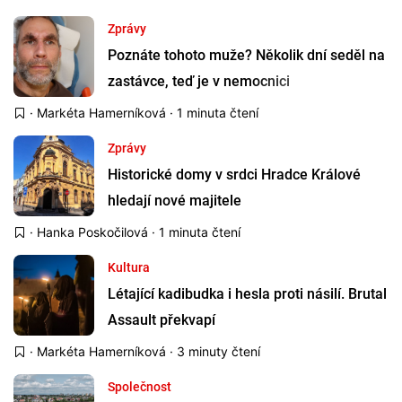
Zprávy
Poznáte tohoto muže? Několik dní seděl na
zastávce, teď je v nemocnici
·
Markéta Hamerníková
· 1 minuta čtení
Zprávy
Historické domy v srdci Hradce Králové
hledají nové majitele
·
Hanka Poskočilová
· 1 minuta čtení
Kultura
Létající kadibudka i hesla proti násilí. Brutal
Assault překvapí
·
Markéta Hamerníková
· 3 minuty čtení
Společnost