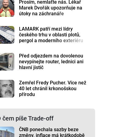
Prosím, nemlaťte nás. Lékař
Marek Dvořák upozorňuje na
útoky na záchranáře
LAMARK patří mezi lídry
českého trhu v oblasti plotů,
pergol a moderního exteriéru
Před odjezdem na dovolenou
nevypínejte router, lednici ani
hlavní jistič
Zemřel Fredy Pucher. Více než
40 let chránil krkonošskou
přírodu
 čem píše Trade-off
ČNB ponechala sazby beze
změny, inflace má krátkodobě