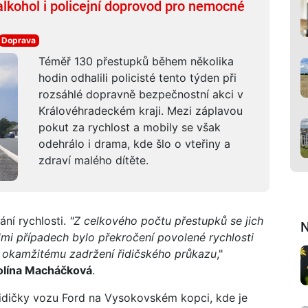
 alkohol i policejní doprovod pro nemocné
Doprava
Téměř 130 přestupků během několika
hodin odhalili policisté tento týden při
rozsáhlé dopravně bezpečnostní akci v
Královéhradeckém kraji. Mezi záplavou
pokut za rychlost a mobily se však
odehrálo i drama, kde šlo o vteřiny a
zdraví malého dítěte.
ní rychlosti.
"Z celkového počtu přestupků se jich
N
dmi případech bylo překročení povolené rychlosti
i k okamžitému zadržení řidičského průkazu
,"
olína Macháčková
.
 řidičky vozu Ford na Vysokovském kopci, kde je