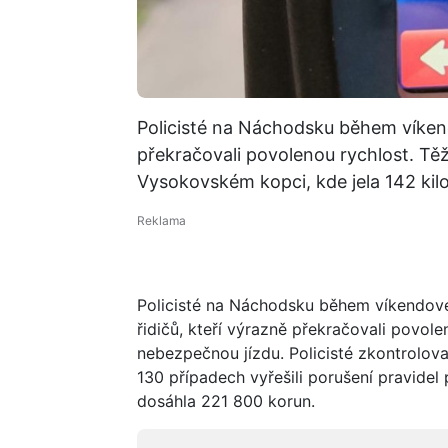
Policisté na Náchodsku během víkendo
překračovali povolenou rychlost. Tě
Vysokovském kopci, kde jela 142 ki
Policisté na Náchodsku během víkendové
řidičů, kteří výrazně překračovali povol
nebezpečnou jízdu. Policisté zkontroloval
130 případech vyřešili porušení pravide
dosáhla 221 800 korun.