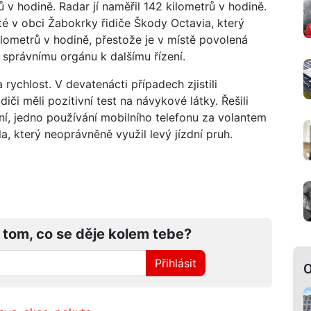
 v hodině. Radar jí naměřil 142 kilometrů v hodině.
sté v obci Žabokrky řidiče Škody Octavia, který
kilometrů v hodině, přestože je v místě povolená
 správnímu orgánu k dalšímu řízení.
 rychlost. V devatenácti případech zjistili
diči měli pozitivní test na návykové látky. Řešili
ní, jedno používání mobilního telefonu za volantem
a, který neoprávněně využil levý jízdní pruh.
 tom, co se děje kolem tebe?
Přihlásit
O