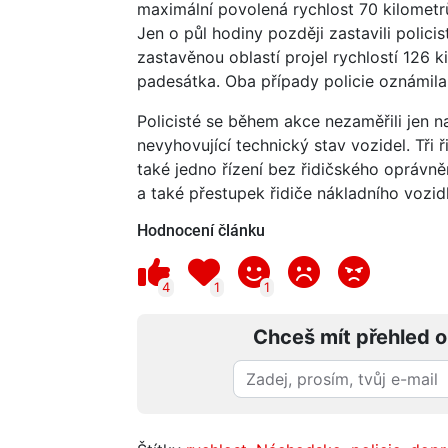
maximální povolená rychlost 70 kilometrů
Jen o půl hodiny později zastavili polici
zastavěnou oblastí projel rychlostí 126 
padesátka. Oba případy policie oznámila
Policisté se během akce nezaměřili jen na
nevyhovující technický stav vozidel. Tři ři
také jedno řízení bez řidičského oprávně
a také přestupek řidiče nákladního vozidl
Hodnocení článku
4
1
1
Chceš mít přehled o