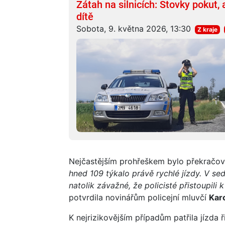
Zátah na silnicích: Stovky pokut,
dítě
Sobota, 9. května 2026, 13:30
Z kraje
Nejčastějším prohřeškem bylo překračová
hned 109 týkalo právě rychlé jízdy. V se
natolik závažné, že policisté přistoupil
potvrdila novinářům policejní mluvčí
Kar
K nejrizikovějším případům patřila jízda