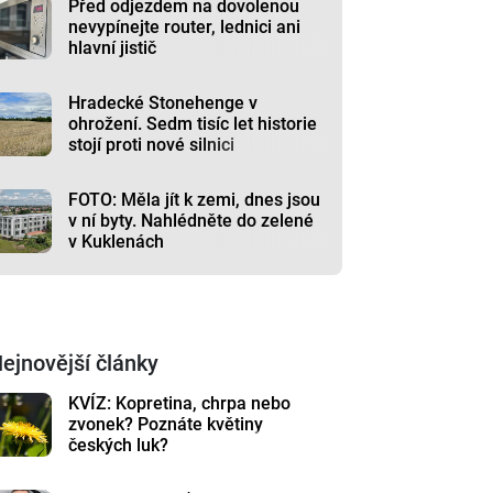
Před odjezdem na dovolenou
nevypínejte router, lednici ani
hlavní jistič
Hradecké Stonehenge v
ohrožení. Sedm tisíc let historie
stojí proti nové silnici
FOTO: Měla jít k zemi, dnes jsou
v ní byty. Nahlédněte do zelené
v Kuklenách
ejnovější články
KVÍZ: Kopretina, chrpa nebo
zvonek? Poznáte květiny
českých luk?