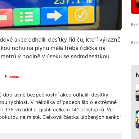
vé akce odhalili desítky řidičů, kteří výrazně
žkou nohu na plynu měla třeba řidička na
lometrů v hodině v úseku se sedmdesátkou.
N
Premium
 dopravně bezpečnostní akce odhalili desítky
enou rychlost. V několika případech šlo o extrémně
i 335 vozidel a zjistili celkem 141 přestupků. Ve
l pokutou na místě. Celková částka uložených sankcí