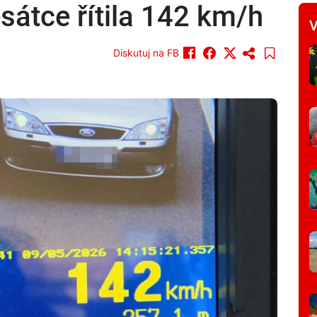
átce řítila 142 km/h
V
Diskutuj na FB