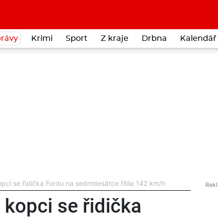
rávy
Krimi
Sport
Z kraje
Drbna
Kalendář 
ci se řidička Fordu na sedmdesátce řítila 142 km/h
opci se řidička