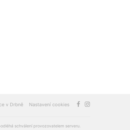
ce v Drbně
Nastavení cookies
podléhá schválení provozovatelem serveru.