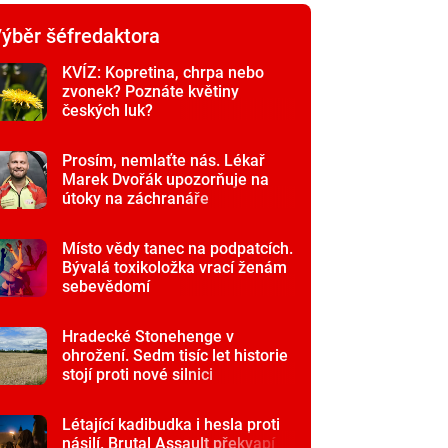
ýběr šéfredaktora
KVÍZ: Kopretina, chrpa nebo
zvonek? Poznáte květiny
českých luk?
Prosím, nemlaťte nás. Lékař
Marek Dvořák upozorňuje na
útoky na záchranáře
Místo vědy tanec na podpatcích.
Bývalá toxikoložka vrací ženám
sebevědomí
Hradecké Stonehenge v
ohrožení. Sedm tisíc let historie
stojí proti nové silnici
Létající kadibudka i hesla proti
násilí. Brutal Assault překvapí