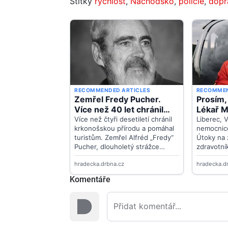
Štítky
rychlost
,
Náchodsko
,
policie
,
dopr
Komentáře