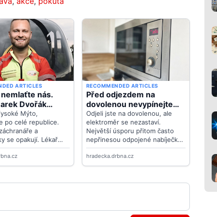
ava
,
akce
,
pokuta