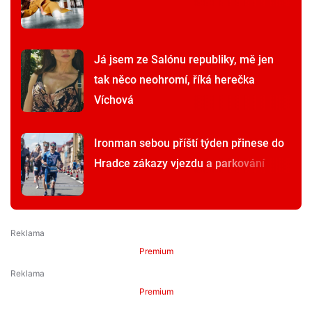
Já jsem ze Salónu republiky, mě jen
tak něco neohromí, říká herečka
Víchová
Ironman sebou příští týden přinese do
Hradce zákazy vjezdu a parkování
Premium
Premium