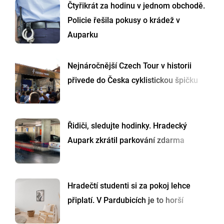
Čtyřikrát za hodinu v jednom obchodě.
Policie řešila pokusy o krádež v
Auparku
Nejnáročnější Czech Tour v historii
přivede do Česka cyklistickou špičku
Řidiči, sledujte hodinky. Hradecký
Aupark zkrátil parkování zdarma
Hradečtí studenti si za pokoj lehce
připlatí. V Pardubicích je to horší