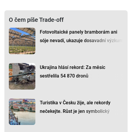
O čem píše Trade-off
Fotovoltaické panely bramborám ani
sóje nevadí, ukazuje dosavadní výzkum
Ukrajina hlásí rekord: Za měsíc
sestřelila 54 870 dronů
Turistika v Česku žije, ale rekordy
nečekejte. Růst je jen symbolický