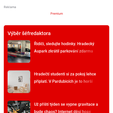
Premium
Výběr šéfredaktora
Řidiči, sledujte hodinky. Hradecký
Aupark zkrátil parkování zdarma
Hradečtí studenti si za pokoj lehce
připlatí. V Pardubicích je to horší
Už příští týden se vypne gravitace a
bude chaos? Internet děsí hoax