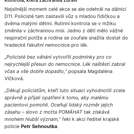
Nejsilnější moment celé akce se ale odehrál na dálnici
D11. Policisté tam zastavili vůz s mladou řidičkou a
dvěma malými dětmi. Rutinní kontrola se v mžiku
změnila v záchrannou misi. Jedno z dětí mělo vážné
respirační potíže a rodina se zoufale snažila dostat do
hradecké fakultní nemocnice pro lék.
„Policisté bez váhání vytvořili podmínky pro co
nejrychlejší přesun do nemocnice. Lék naštěstí zabral
včas a vše dobře dopadlo,“
popsala Magdaléna
Vlčková.
„Děkuji policistům, kteří tuto situaci vyhodnotili zcela
správně a přijali opatření k tomu, aby malému
pacientovi pomohli. Oceňuji lidský rozměr jejich
zásahu – slovo z motta POMÁHAT tak získává
mnohem hlubší význam,“
řekl k akci ředitel krajské
policie
Petr Sehnoutka
.