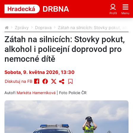
Zprávy
Doprava
Zátah na silnicích: Stovky pokut, alko
Zátah na silnicích: Stovky pokut,
alkohol i policejní doprovod pro
nemocné dítě
Sobota, 9. května 2026, 13:30
Diskutuj na FB
Autoři
Markéta Hamerníková
| Foto
Policie ČR