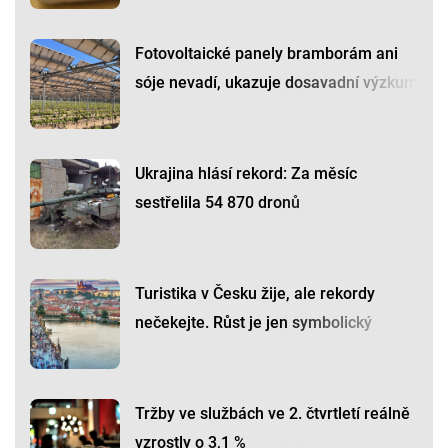
Fotovoltaické panely bramborám ani
sóje nevadí, ukazuje dosavadní výzkum
Ukrajina hlásí rekord: Za měsíc
sestřelila 54 870 dronů
Turistika v Česku žije, ale rekordy
nečekejte. Růst je jen symbolický
Tržby ve službách ve 2. čtvrtletí reálně
vzrostly o 3,1 %