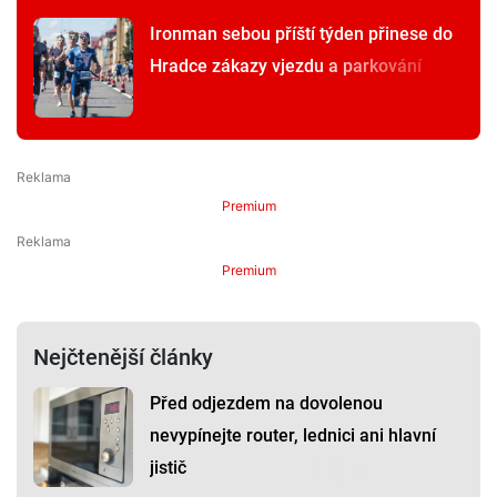
Ironman sebou příští týden přinese do
Hradce zákazy vjezdu a parkování
Premium
Premium
Nejčtenější články
Před odjezdem na dovolenou
nevypínejte router, lednici ani hlavní
jistič