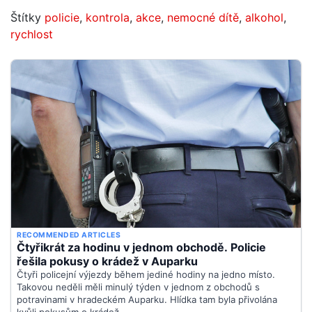
Štítky
policie
,
kontrola
,
akce
,
nemocné dítě
,
alkohol
,
rychlost