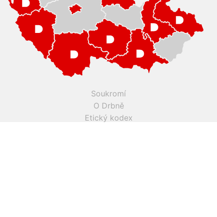
Soukromí
O Drbně
Etický kodex
Kontakty
Inzerce
Práce v Drbně
Nastavení cookies