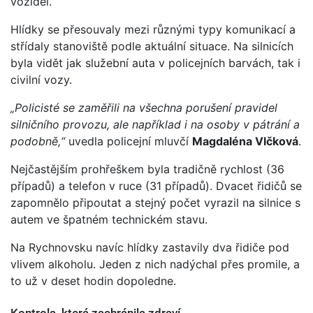
vozidel.
Hlídky se přesouvaly mezi různými typy komunikací a
střídaly stanoviště podle aktuální situace. Na silnicích
byla vidět jak služební auta v policejních barvách, tak i
civilní vozy.
„Policisté se zaměřili na všechna porušení pravidel
silničního provozu, ale například i na osoby v pátrání a
podobně,“
uvedla policejní mluvčí
Magdaléna Vlčková
.
Nejčastějším prohřeškem byla tradičně rychlost (36
případů) a telefon v ruce (31 případů). Dvacet řidičů se
zapomnělo připoutat a stejný počet vyrazil na silnice s
autem ve špatném technickém stavu.
Na Rychnovsku navíc hlídky zastavily dva řidiče pod
vlivem alkoholu. Jeden z nich nadýchal přes promile, a
to už v deset hodin dopoledne.
Kontrola, která zachránila zdraví