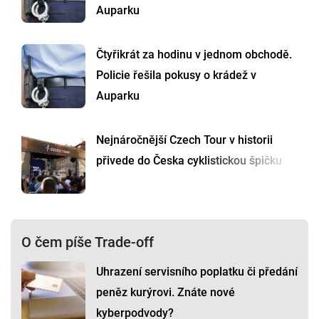
Auparku
Čtyřikrát za hodinu v jednom obchodě.
Policie řešila pokusy o krádež v
Auparku
Nejnáročnější Czech Tour v historii
přivede do Česka cyklistickou špičku
O čem píše Trade-off
Uhrazení servisního poplatku či předání
peněz kurýrovi. Znáte nové
kyberpodvody?