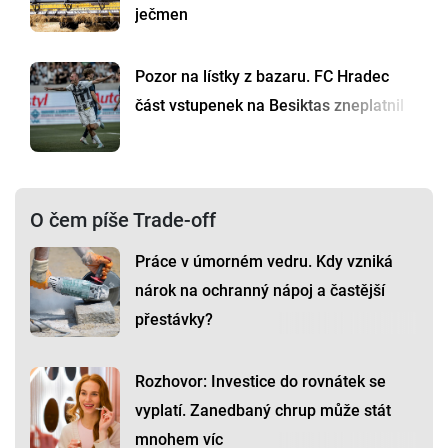
ječmen
Pozor na lístky z bazaru. FC Hradec
část vstupenek na Besiktas zneplatnil
O čem píše Trade-off
Práce v úmorném vedru. Kdy vzniká
nárok na ochranný nápoj a častější
přestávky?
Rozhovor: Investice do rovnátek se
vyplatí. Zanedbaný chrup může stát
mnohem víc