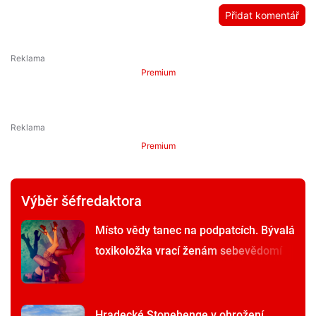
Přidat komentář
Premium
Premium
Výběr šéfredaktora
Místo vědy tanec na podpatcích. Bývalá
toxikoložka vrací ženám sebevědomí
Hradecké Stonehenge v ohrožení.