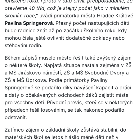
loňského roku. I proto v tuto chvíli předpokládáme, že
otevřeme 40 tříd, což je stejný počet jako v minulém
školním roce
,“ uvádí primátorka města Hradce Králové
Pavlína Springerová
. Přesný počet nastupujících dětí
bude radnice znát až po začátku školního roku, kdy
mohou čísla ještě ovlivnit dodatečné odklady nebo
stěhování rodin.
Během zápisů muselo město řešit také zvýšený zájem
o některé školy. Napjatá situace nastala zejména v ZŠ
a MŠ Jiráskovo náměstí, ZŠ a MŠ Svobodné Dvory a
ZŠ a MŠ Úprkova. Podle primátorky Pavlíny
Springerové se podařilo díky navýšení kapacit a práci
s daty o očekávaných odchodech žáků zajistit místa
pro všechny děti. Původní převis, který se v některých
případech řešil losováním, se tak nakonec podařilo
odstranit.
Zatímco zájem o základní školy zůstává stabilní, do
mateřských škol se letos hlásilo méně dětí než v