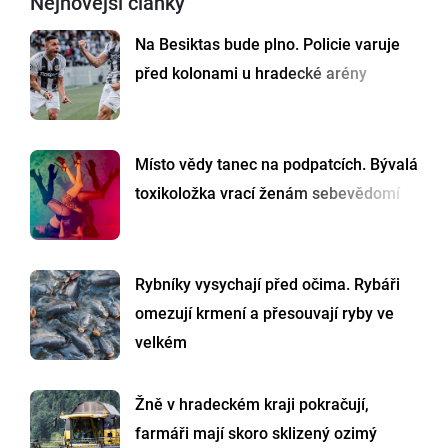
Nejnovější články
Na Besiktas bude plno. Policie varuje
před kolonami u hradecké arény
Místo vědy tanec na podpatcích. Bývalá
toxikoložka vrací ženám sebevědomí
Rybníky vysychají před očima. Rybáři
omezují krmení a přesouvají ryby ve
velkém
Žně v hradeckém kraji pokračují,
farmáři mají skoro sklizený ozimý