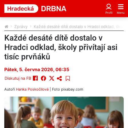
Zprávy
Každé desáté dítě dostalo v Hradci odklad, školy př
Každé desáté dítě dostalo v
Hradci odklad, školy přivítají asi
tisíc prvňáků
Pátek, 5. června 2026, 06:35
Diskutuj na FB
Autoři
Hanka Poskočilová
| Foto
pixabay.com