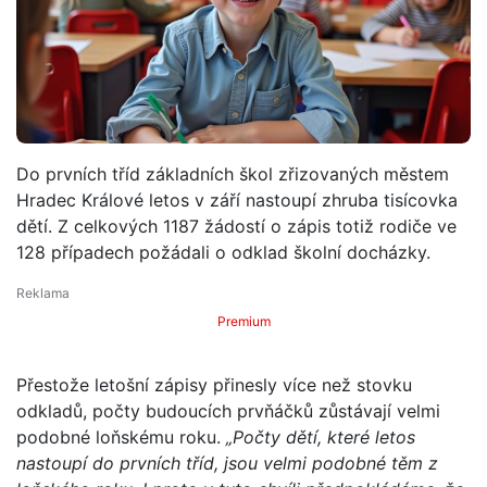
Do prvních tříd základních škol zřizovaných městem
Hradec Králové letos v září nastoupí zhruba tisícovka
dětí. Z celkových 1187 žádostí o zápis totiž rodiče ve
128 případech požádali o odklad školní docházky.
Premium
Přestože letošní zápisy přinesly více než stovku
odkladů, počty budoucích prvňáčků zůstávají velmi
podobné loňskému roku.
„Počty dětí, které letos
nastoupí do prvních tříd, jsou velmi podobné těm z