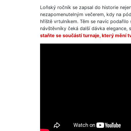
Loňský ročník se zapsal do historie neje
nezapomenutelným večerem, kdy na pódiu 
hříště vrtulníkem. Těm se navíc podařilo
návštěvníky čeká další dávka elegance, s
staňte se součástí turnaje, který mění 