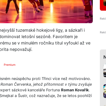
nejvyšší tuzemské hokejové ligy, a sázkaři i
dominovat letošní sezóně. Favoritem je
ému se v minulém ročníku titul vyfoukl až ve
orita nepovažují.
N
Premium
ěsném neúspěchu proti Třinci více než motivováno.
ta Roman Červenka, jehož přítomnost v týmu zvyšuje
 expert sázkové kanceláře Fortuna
Roman Kovařík
.
Smejkal a Šustr, což naznačuje, že se letos poohlíží