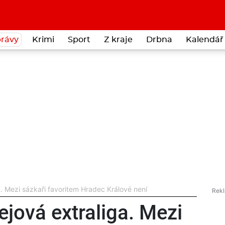
rávy
Krimi
Sport
Z kraje
Drbna
Kalendář 
. Mezi sázkaři favoritem Hradec Králové není
jová extraliga. Mezi