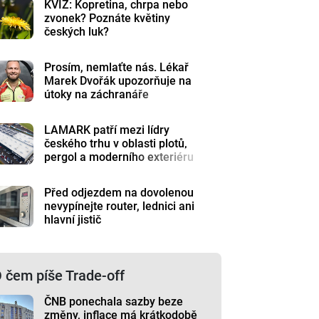
KVÍZ: Kopretina, chrpa nebo
zvonek? Poznáte květiny
českých luk?
Prosím, nemlaťte nás. Lékař
Marek Dvořák upozorňuje na
útoky na záchranáře
LAMARK patří mezi lídry
českého trhu v oblasti plotů,
pergol a moderního exteriéru
Před odjezdem na dovolenou
nevypínejte router, lednici ani
hlavní jistič
 čem píše Trade-off
ČNB ponechala sazby beze
změny, inflace má krátkodobě