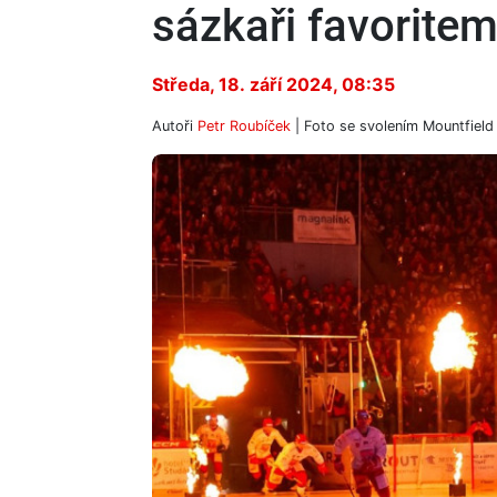
sázkaři favorite
Středa, 18. září 2024, 08:35
Autoři
Petr Roubíček
| Foto
se svolením Mountfield