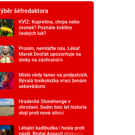
ýběr šéfredaktora
KVÍZ: Kopretina, chrpa nebo
zvonek? Poznáte květiny
českých luk?
Prosím, nemlaťte nás. Lékař
Marek Dvořák upozorňuje na
útoky na záchranáře
Místo vědy tanec na podpatcích.
Bývalá toxikoložka vrací ženám
sebevědomí
Hradecké Stonehenge v
ohrožení. Sedm tisíc let historie
stojí proti nové silnici
Létající kadibudka i hesla proti
násilí. Brutal Assault překvapí