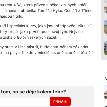
urzem 4,8:1, která přivedla několik silných hráčů
miläinena a útočníka Tomáše Hyku. Oceláři z Třince,
hajobu titulu.
i i speciální kurzy, jako jsou předpovědi týkající
rý trenér jako první opustí svůj tým. Nejvíce
i získalo 80 % veškerých sázek.
ný start v Lize mistrů, bude chtít během základní
 se na play-off, kde v minulé sezóně skončila těsně
N
 tom, co se děje kolem tebe?
Přihlásit