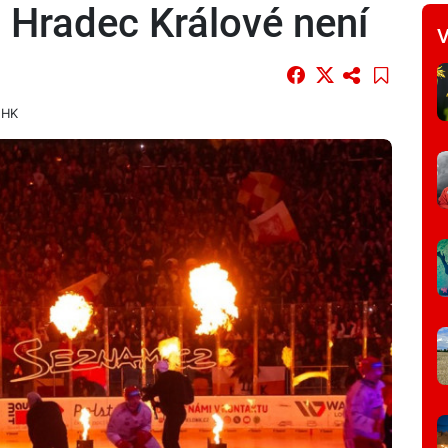
m Hradec Králové není
V
 HK