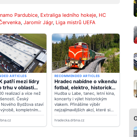
namo Pardubice
,
Extraliga ledního hokeje
,
HC
Červenka
,
Jaromír Jágr
,
Liga mistrů UEFA
O