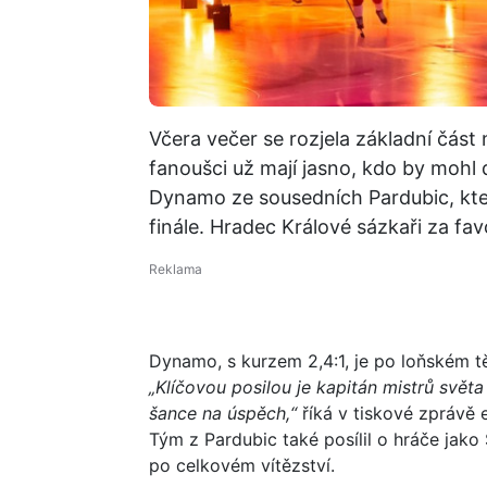
Včera večer se rozjela základní část 
fanoušci už mají jasno, kdo by mohl 
Dynamo ze sousedních Pardubic, kter
finále. Hradec Králové sázkaři za fav
Dynamo, s kurzem 2,4:1, je po loňském t
„Klíčovou posilou je kapitán mistrů svě
šance na úspěch,“
říká v tiskové zprávě
Tým z Pardubic také posílil o hráče jako 
po celkovém vítězství.