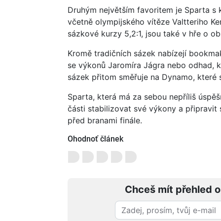
Druhým největším favoritem je Sparta s k
včetně olympijského vítěze Valtteriho Ke
sázkové kurzy 5,2:1, jsou také v hře o ob
Kromě tradičních sázek nabízejí bookmakeř
se výkonů Jaromíra Jágra nebo odhad, kte
sázek přitom směřuje na Dynamo, které s
Sparta, která má za sebou nepříliš úspěš
části stabilizovat své výkony a připravit
před branami finále.
Ohodnoť článek
Chceš mít přehled o