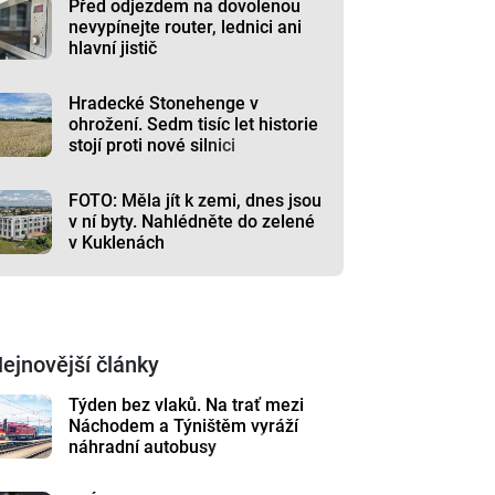
Před odjezdem na dovolenou
nevypínejte router, lednici ani
hlavní jistič
Hradecké Stonehenge v
ohrožení. Sedm tisíc let historie
stojí proti nové silnici
FOTO: Měla jít k zemi, dnes jsou
v ní byty. Nahlédněte do zelené
v Kuklenách
ejnovější články
Týden bez vlaků. Na trať mezi
Náchodem a Týništěm vyráží
náhradní autobusy