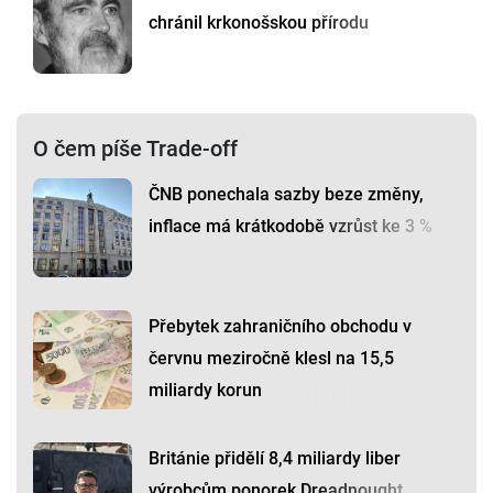
chránil krkonošskou přírodu
O čem píše Trade-off
ČNB ponechala sazby beze změny,
inflace má krátkodobě vzrůst ke 3 %
Přebytek zahraničního obchodu v
červnu meziročně klesl na 15,5
miliardy korun
Británie přidělí 8,4 miliardy liber
výrobcům ponorek Dreadnought