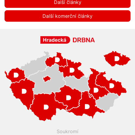
Další články
Další komerční články
Soukromí