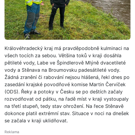
Královéhradecký kraj má pravděpodobně kulminaci na
všech tocích za sebou. Většina toků v kraji dosáhla
pětileté vody, Labe ve Špindlerově Mlýně dvacetileté
vody a Stěnava na Broumovsku padesátileté vody.
Žádná zranění či rabování nejsou hlášená, řekl dnes po
zasedání krajské povodňové komise Martin Červíček
(ODS). Řeky a potoky v Česku se po deštích začaly
rozvodňovat od pátku, na řadě míst v kraji vystoupaly
na třetí stupeň, tedy stav ohrožení. Na řece Stěnavě
dokonce platil extrémní stav. Situace v noci na dnešek
se začala v kraji uklidňovat.