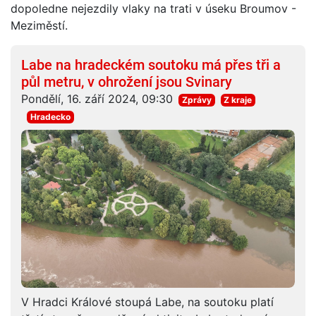
dopoledne nejezdily vlaky na trati v úseku Broumov -
Meziměstí.
Labe na hradeckém soutoku má přes tři a
půl metru, v ohrožení jsou Svinary
Pondělí, 16. září 2024, 09:30
Zprávy
Z kraje
Hradecko
V Hradci Králové stoupá Labe, na soutoku platí