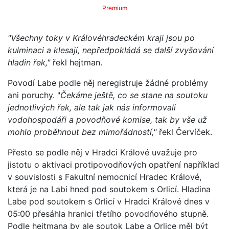
Premium
"Všechny toky v Královéhradeckém kraji jsou po
kulminaci a klesají, nepředpokládá se další zvyšování
hladin řek,"
řekl hejtman.
Povodí Labe podle něj neregistruje žádné problémy
ani poruchy. "
Čekáme ještě, co se stane na soutoku
jednotlivých řek, ale tak jak nás informovali
vodohospodáři a povodňové komise, tak by vše už
mohlo proběhnout bez mimořádností,"
řekl Červíček.
Přesto se podle něj v Hradci Králové uvažuje pro
jistotu o aktivaci protipovodňových opatření například
v souvislosti s Fakultní nemocnicí Hradec Králové,
která je na Labi hned pod soutokem s Orlicí. Hladina
Labe pod soutokem s Orlicí v Hradci Králové dnes v
05:00 přesáhla hranici třetího povodňového stupně.
Podle hejtmana by ale soutok Labe a Orlice měl být