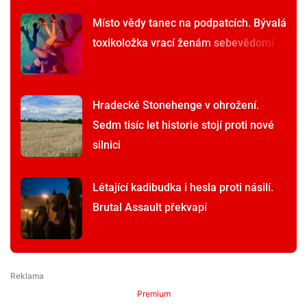
Místo vědy tanec na podpatcích. Bývalá
toxikoložka vrací ženám sebevědomí
Hradecké Stonehenge v ohrožení.
Sedm tisíc let historie stojí proti nové
silnici
Létající kadibudka i hesla proti násilí.
Brutal Assault překvapí
Premium