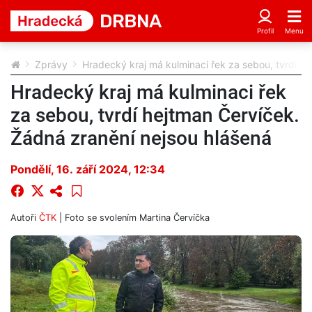
Zprávy
Hradecký kraj má kulminaci řek za sebou, tvrdí h
Hradecký kraj má kulminaci řek
za sebou, tvrdí hejtman Červíček.
Žádná zranění nejsou hlášená
Pondělí, 16. září 2024, 12:34
Autoři
ČTK
| Foto
se svolením Martina Červíčka