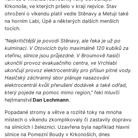
Krkonoše, ve kterých pršelo v kraji nejvíce. Stav
ohrožení o víkendu platil vedle Stěnavy a Metuji také
na horním Labi, Úpě a některých dalších menších
tocích.
"Nejkritičtější je povodí Stěnavy, ale řeka je už po
kulminaci. V Otovicích bylo maximálně 120 kubíků za
vteřinu, silnice jsou průjezdné. V Broumově hasiči
ukončili provoz evakuačního centra, ve Vrchlabí
ukončují provoz elektrocentrály pro přísun pitné vody.
Hasičský záchranný sbor plánuje nasazování
elektrocentrál kvůli přerušení dodávek a také odřad,
který pojede na pomoc mimo region,"
řekl mluvčí
hejtmanstv
í Dan Lechmann
.
Popadané stromy a větve a rozlité toky na mnoha
místech o víkendu zkomplikovaly či zastavily dopravu
na silnicích i železnici. Uzavřena byla například hlavní
silnice na Pomezní Boudy v Krkonoších, dnes