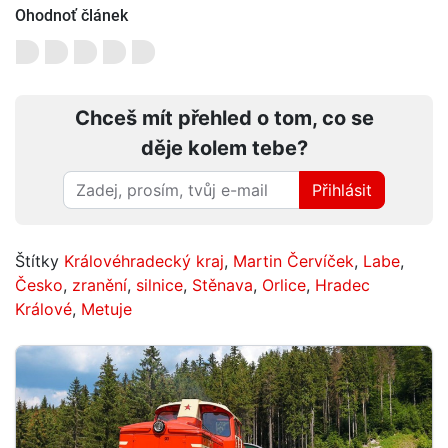
Ohodnoť článek
Chceš mít přehled o tom, co se
děje kolem tebe?
Přihlásit
Štítky
Královéhradecký kraj
,
Martin Červíček
,
Labe
,
Česko
,
zranění
,
silnice
,
Stěnava
,
Orlice
,
Hradec
Králové
,
Metuje