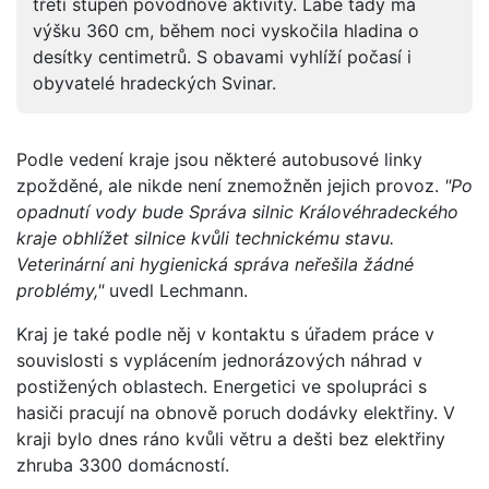
třetí stupeň povodňové aktivity. Labe tady má
výšku 360 cm, během noci vyskočila hladina o
desítky centimetrů. S obavami vyhlíží počasí i
obyvatelé hradeckých Svinar.
Podle vedení kraje jsou některé autobusové linky
zpožděné, ale nikde není znemožněn jejich provoz.
"Po
opadnutí vody bude Správa silnic Královéhradeckého
kraje obhlížet silnice kvůli technickému stavu.
Veterinární ani hygienická správa neřešila žádné
problémy,"
uvedl Lechmann.
Kraj je také podle něj v kontaktu s úřadem práce v
souvislosti s vyplácením jednorázových náhrad v
postižených oblastech. Energetici ve spolupráci s
hasiči pracují na obnově poruch dodávky elektřiny. V
kraji bylo dnes ráno kvůli větru a dešti bez elektřiny
zhruba 3300 domácností.