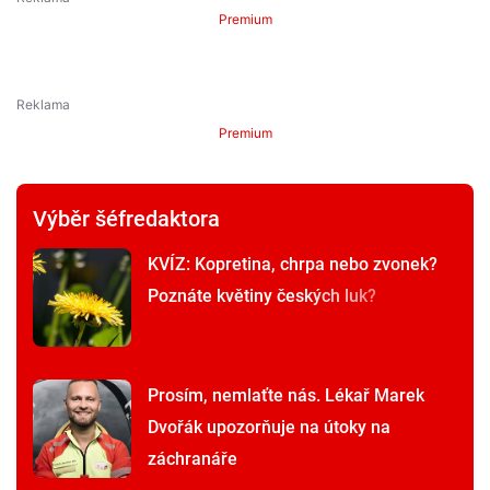
Premium
Premium
Výběr šéfredaktora
KVÍZ: Kopretina, chrpa nebo zvonek?
Poznáte květiny českých luk?
Prosím, nemlaťte nás. Lékař Marek
Dvořák upozorňuje na útoky na
záchranáře