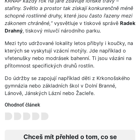
KRNAP každý rok na jaře zbavuje loňské trávy –
stařiny. Světlo a prostor tak získají konkurenčně méně
schopné rostlinné druhy, které jsou často řazeny mezi
zákonem chráněné,“
vysvětluje v tiskové správě
Radek
Drahný
, tiskový mluvčí národního parku.
Mezi tyto udržované lokality letos přibyly i koučky, na
kterých se vyskytují vzácní motýly. Jde například o
vřetenušky nebo modrásek bahenní. Ti jsou vázáni na
přítomnost specifických druhů rostlin.
Do údržby se zapojují například děti z Krkonošského
gymnázia nebo základních škol v Dolní Branné,
Lánově, Jánských Lázní nebo Žacleře.
Ohodnoť článek
Chceš mít přehled o tom, co se