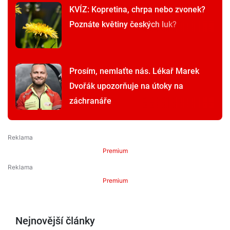
KVÍZ: Kopretina, chrpa nebo zvonek?
Poznáte květiny českých luk?
Prosím, nemlaťte nás. Lékař Marek
Dvořák upozorňuje na útoky na
záchranáře
Premium
Premium
Nejnovější články