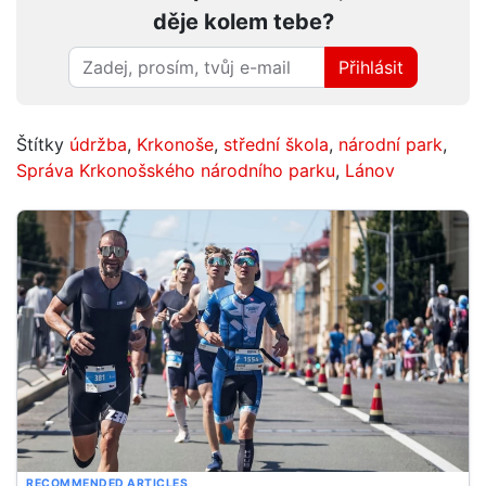
děje kolem tebe?
Přihlásit
Štítky
údržba
,
Krkonoše
,
střední škola
,
národní park
,
Správa Krkonošského národního parku
,
Lánov