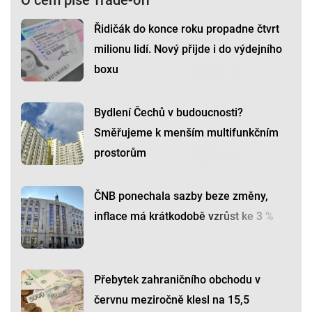
O čem píše Trade-off
Řidičák do konce roku propadne čtvrt
milionu lidí. Nový přijde i do výdejního
boxu
Bydlení Čechů v budoucnosti?
Směřujeme k menším multifunkčním
prostorům
ČNB ponechala sazby beze změny,
inflace má krátkodobě vzrůst ke 3 %
Přebytek zahraničního obchodu v
červnu meziročně klesl na 15,5