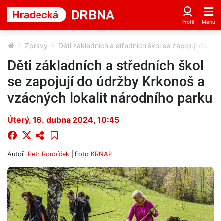
Zprávy
Děti základních a středních škol se zapojují do ú
Děti základních a středních škol
se zapojují do údržby Krkonoš a
vzácných lokalit národního parku
Úterý, 16. dubna 2024, 10:45
Autoři
Petr Roubíček
| Foto
KRNAP