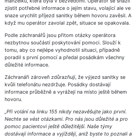
manželku, která byla v bezvědomí. Operátor se snažil
zjistit potřebné informace o jejím stavu, volající ale ve
snaze urychlit příjezd sanitky během hovoru zavěsil. A
když mu operátor zavolal zpět, situace se opakovala.
Podle záchranářů jsou přitom otázky operátora
nezbytnou součástí poskytování pomoci. Slouží k
tomu, aby co nejlépe vyhodnotil situaci, případně
poradil s první pomocí a předal posádkám všechny
důležité informace.
Záchranáři zároveň zdůrazňují, že výjezd sanitky se
kvůli telefonátu nezdržuje. Posádky dostávají
informace průběžně a vyrážejí na místo ještě během
hovoru.
„Při volání na linku 155 nikdy nezavěšujte jako první.
Nechte se vést otázkami. Pro nás jsou důležité a pro
pomoc pacientovi ještě důležitější. Naše týmy
dostávají informace a vyjíždějí, aniž byste to poznali a