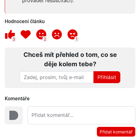
provádět resuscitaci).
Hodnocení článku
3
2
1
Chceš mít přehled o tom, co se
děje kolem tebe?
Přihlásit
Komentáře
Přidat komentář