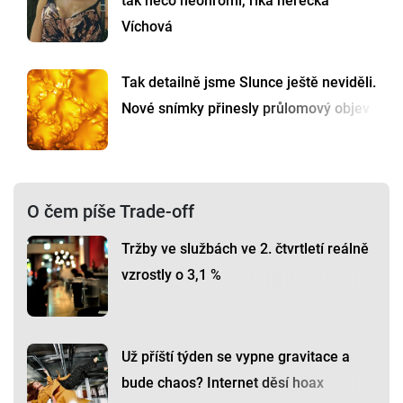
tak něco neohromí, říká herečka
Víchová
Tak detailně jsme Slunce ještě neviděli.
Nové snímky přinesly průlomový objev
O čem píše Trade-off
Tržby ve službách ve 2. čtvrtletí reálně
vzrostly o 3,1 %
Už příští týden se vypne gravitace a
bude chaos? Internet děsí hoax