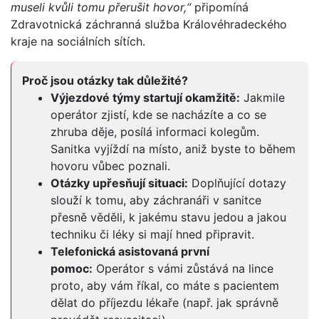
museli kvůli tomu přerušit hovor,“
připomíná
Zdravotnická záchranná služba Královéhradeckého
kraje na sociálních sítích.
Proč jsou otázky tak důležité?
Výjezdové týmy startují okamžitě:
Jakmile
operátor zjistí, kde se nacházíte a co se
zhruba děje, posílá informaci kolegům.
Sanitka vyjíždí na místo, aniž byste to během
hovoru vůbec poznali.
Otázky upřesňují situaci:
Doplňující dotazy
slouží k tomu, aby záchranáři v sanitce
přesně věděli, k jakému stavu jedou a jakou
techniku či léky si mají hned připravit.
Telefonická asistovaná první
pomoc:
Operátor s vámi zůstává na lince
proto, aby vám říkal, co máte s pacientem
dělat do příjezdu lékaře (např. jak správně