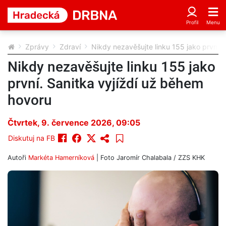
Zprávy
Zdraví
Nikdy nezavěšujte linku 155 jako první.
Nikdy nezavěšujte linku 155 jako
první. Sanitka vyjíždí už během
hovoru
Čtvrtek, 9. července 2026, 09:05
Diskutuj na FB
Autoři
Markéta Hamerníková
| Foto
Jaromír Chalabala / ZZS KHK