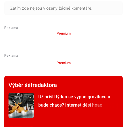
Zatím zde nejsou vloženy žádné komentáře.
Premium
Premium
Výběr šéfredaktora
Už příští týden se vypne gravitace a
bude chaos? Internet děsí hoax