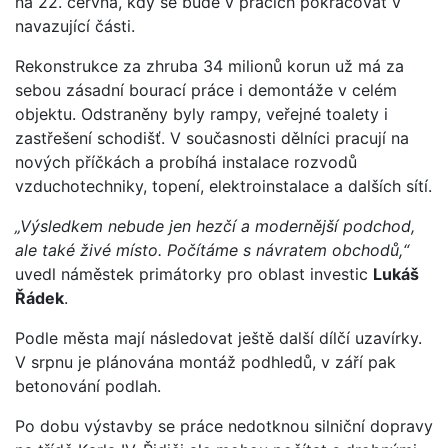
na 22. června, kdy se bude v pracích pokračovat v
navazující části.
Rekonstrukce za zhruba 34 milionů korun už má za
sebou zásadní bourací práce i demontáže v celém
objektu. Odstraněny byly rampy, veřejné toalety i
zastřešení schodišť. V současnosti dělníci pracují na
nových příčkách a probíhá instalace rozvodů
vzduchotechniky, topení, elektroinstalace a dalších sítí.
„Výsledkem nebude jen hezčí a modernější podchod,
ale také živé místo. Počítáme s návratem obchodů,“
uvedl náměstek primátorky pro oblast investic
Lukáš
Řádek
.
Podle města mají následovat ještě další dílčí uzavírky.
V srpnu je plánována montáž podhledů, v září pak
betonování podlah.
Po dobu výstavby se práce nedotknou silniční dopravy