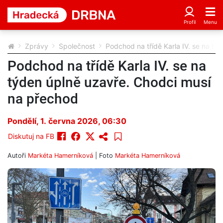
Zprávy
Společnost
Podchod na třídě Karla IV. se na t
Podchod na třídě Karla IV. se na
týden úplně uzavře. Chodci musí
na přechod
Pondělí, 1. června 2026, 06:30
Diskutuj na FB
Autoři
Markéta Hamerníková
| Foto
Markéta Hamerníková