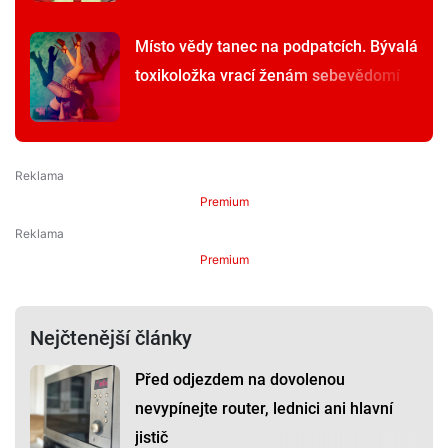
Místo vědy tanec na podpatcích. Bývalá
toxikoložka vrací ženám sebevědomí
Premium
Premium
Nejčtenější články
Před odjezdem na dovolenou
nevypínejte router, lednici ani hlavní
jistič