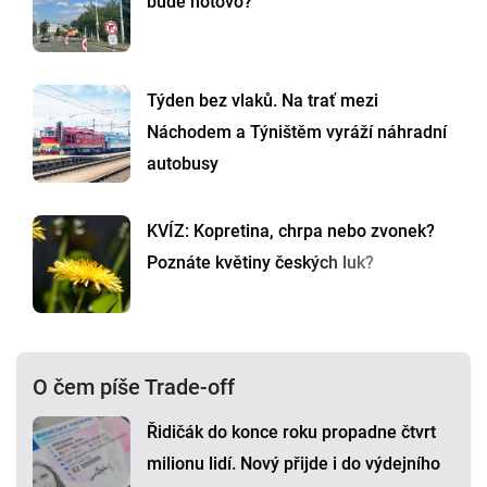
bude hotovo?
Týden bez vlaků. Na trať mezi
Náchodem a Týništěm vyráží náhradní
autobusy
KVÍZ: Kopretina, chrpa nebo zvonek?
Poznáte květiny českých luk?
O čem píše Trade-off
Řidičák do konce roku propadne čtvrt
milionu lidí. Nový přijde i do výdejního