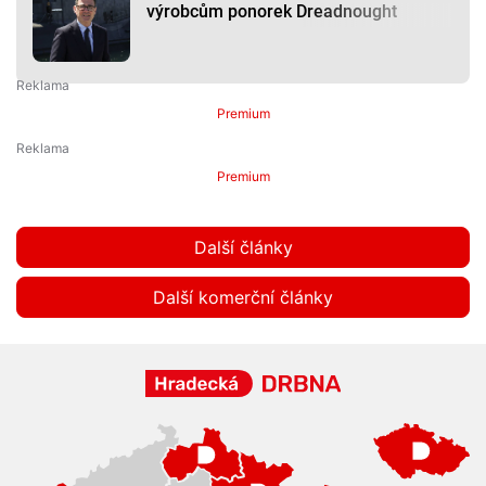
výrobcům ponorek Dreadnought
Premium
Premium
Další články
Další komerční články