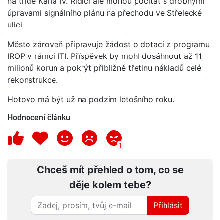
na třídě Karla IV. Řidiči ale mohou počítat s drobnými
úpravami signálního plánu na přechodu ve Střelecké
ulici.
Město zároveň připravuje žádost o dotaci z programu
IROP v rámci ITI. Příspěvek by mohl dosáhnout až 11
milionů korun a pokrýt přibližně třetinu nákladů celé
rekonstrukce.
Hotovo má být už na podzim letošního roku.
Hodnocení článku
1
Chceš mít přehled o tom, co se
děje kolem tebe?
Přihlásit