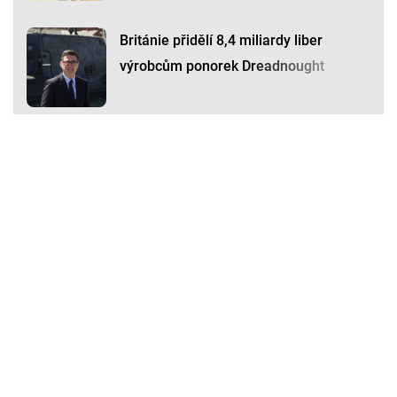
Británie přidělí 8,4 miliardy liber
výrobcům ponorek Dreadnought
Premium
Premium
Další články
Další komerční články