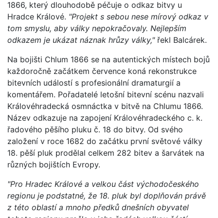
1866, který dlouhodobě péčuje o odkaz bitvy u
Hradce Králové.
"Projekt s sebou nese mírový odkaz v
tom smyslu, aby války nepokračovaly. Nejlepším
odkazem je ukázat náznak hrůzy války,"
řekl Balcárek.
Na bojišti Chlum 1866 se na autentických místech bojů
každoročně začátkem července koná rekonstrukce
bitevních událostí s profesionální dramaturgií a
komentářem. Pořadatelé letošní bitevní scénu nazvali
Královéhradecká osmnáctka v bitvě na Chlumu 1866.
Název odkazuje na zapojení Královéhradeckého c. k.
řadového pěšího pluku č. 18 do bitvy. Od svého
založení v roce 1682 do začátku první světové války
18. pěší pluk prodělal celkem 282 bitev a šarvátek na
různých bojištích Evropy.
"Pro Hradec Králové a velkou část východočeského
regionu je podstatné, že 18. pluk byl doplňován právě
z této oblastí a mnoho předků dnešních obyvatel