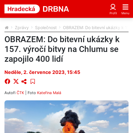
Zprávy
Společnost
OBRAZEM: Do bitevní ukázky k 157. v
OBRAZEM: Do bitevní ukázky k
157. výročí bitvy na Chlumu se
zapojilo 400 lidí
Neděle, 2. července 2023, 15:45
Autoři
ČTK
| Foto
Kateřina Malá