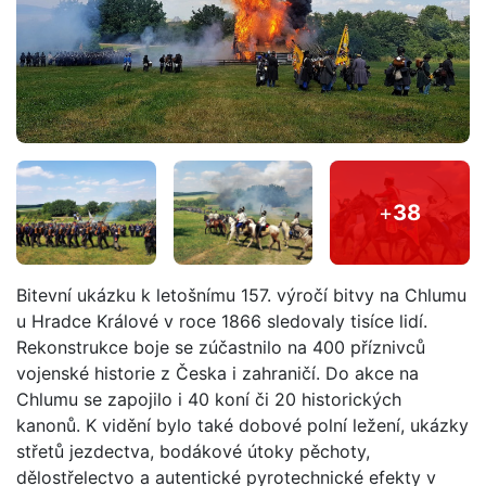
+
38
Bitevní ukázku k letošnímu 157. výročí bitvy na Chlumu
u Hradce Králové v roce 1866 sledovaly tisíce lidí.
Rekonstrukce boje se zúčastnilo na 400 příznivců
vojenské historie z Česka i zahraničí. Do akce na
Chlumu se zapojilo i 40 koní či 20 historických
kanonů. K vidění bylo také dobové polní ležení, ukázky
střetů jezdectva, bodákové útoky pěchoty,
dělostřelectvo a autentické pyrotechnické efekty v