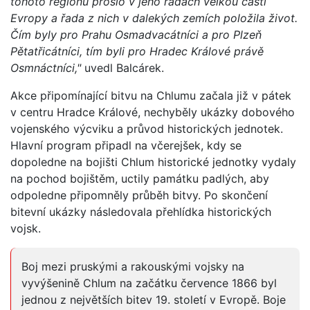
tohoto regionu prošlo v jeho řadách velkou částí
Evropy a řada z nich v dalekých zemích položila život.
Čím byly pro Prahu Osmadvacátníci a pro Plzeň
Pětatřicátníci, tím byli pro Hradec Králové právě
Osmnáctníci,"
uvedl Balcárek.
Akce připomínající bitvu na Chlumu začala již v pátek
v centru Hradce Králové, nechyběly ukázky dobového
vojenského výcviku a průvod historických jednotek.
Hlavní program připadl na včerejšek, kdy se
dopoledne na bojišti Chlum historické jednotky vydaly
na pochod bojištěm, uctily památku padlých, aby
odpoledne připomněly průběh bitvy. Po skončení
bitevní ukázky následovala přehlídka historických
vojsk.
Boj mezi pruskými a rakouskými vojsky na
vyvýšenině Chlum na začátku července 1866 byl
jednou z největších bitev 19. století v Evropě. Boje