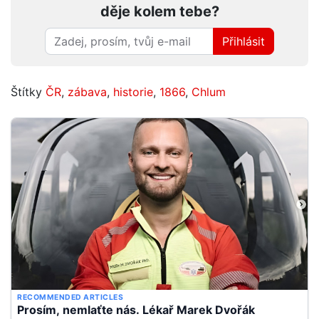
děje kolem tebe?
Přihlásit
Štítky
ČR
,
zábava
,
historie
,
1866
,
Chlum