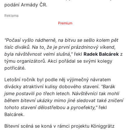
podání Armády ČR.
Premium
"Počasí vyšlo nádherně, na bitvu se sešlo kolem pět
tisíc diváků. Na to, že je první prázdninový víkend,
byla návštěvnost velmi slušná,"
řekl
Radek Balcárek
z
týmu organizátorů. Akci pořádal se svými kolegy
potřicáté.
Letošní ročník byl podle něj výjimečný návratem
divácky atraktivní kulisy dobového stavení.
"Barák
jsme postavili po třech letech. Návštěvníci tak mohli
během bitevní ukázky mimo jiné sledovat také zničení
tohoto stavení dělostřelbou a pyroefekty,"
řekl
Balcárek.
Bitevní scéná se koná v rámci projektu Königgrätz