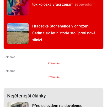
toxikoložka vrací ženám sebevědomí
Hradecké Stonehenge v ohrožení.
Sedm tisíc let historie stojí proti nové
silnici
Premium
Premium
Nejčtenější články
Před odjezdem na dovolenou