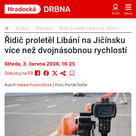
Zprávy
Doprava
Řidič proletěl Libání na Jičínsku více 
Řidič proletěl Libání na Jičínsku
více než dvojnásobnou rychlostí
Středa, 3. června 2026, 16:25
Diskutuj na FB
Autoři
Hanka Poskočilová
| Foto
Portál řidiče