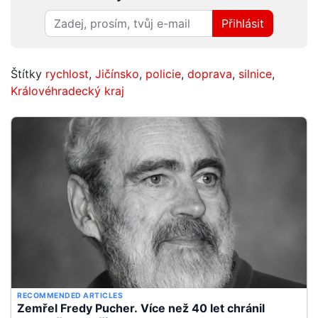
Přihlásit
Štítky
rychlost
,
Jičínsko
,
policie
,
doprava
,
silnice
,
Královéhradecký kraj