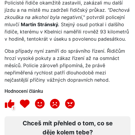
Policisté řidiče okamžitě zastavili, zakázali mu další
jízdu a na místě mu zadrželi řidičský průkaz.
"Dechová
zkouška na alkohol byla negativní,
" potvrdil policejní
mluvčí
Martin Stránský.
Stejný osud potkal i dalšího
řidiče, kterému v Kbelnici naměřili rovněž 93 kilometrů
v hodině, tentokrát v úseku s povolenou padesátkou.
Oba případy nyní zamíří do správního řízení. Řidičům
hrozí vysoké pokuty a zákaz řízení až na osmnáct
měsíců. Policie zároveň připomíná, že právě
nepřiměřená rychlost patří dlouhodobě mezi
nejčastější příčiny vážných dopravních nehod.
Hodnocení článku
1
Chceš mít přehled o tom, co se
děje kolem tebe?