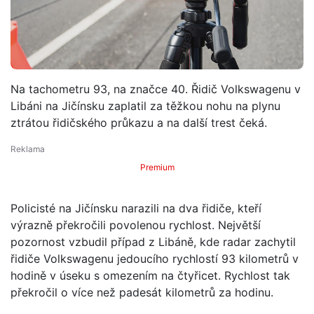
Na tachometru 93, na značce 40. Řidič Volkswagenu v
Libáni na Jičínsku zaplatil za těžkou nohu na plynu
ztrátou řidičského průkazu a na další trest čeká.
Premium
Policisté na Jičínsku narazili na dva řidiče, kteří
výrazně překročili povolenou rychlost. Největší
pozornost vzbudil případ z Libáně, kde radar zachytil
řidiče Volkswagenu jedoucího rychlostí 93 kilometrů v
hodině v úseku s omezením na čtyřicet. Rychlost tak
překročil o více než padesát kilometrů za hodinu.