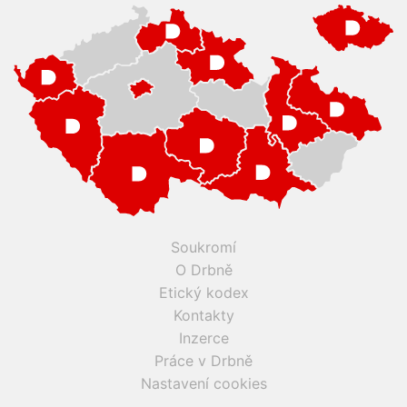
Soukromí
O Drbně
Etický kodex
Kontakty
Inzerce
Práce v Drbně
Nastavení cookies