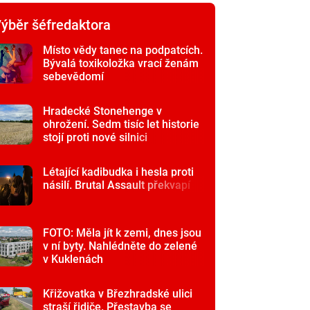
ýběr šéfredaktora
Místo vědy tanec na podpatcích.
Bývalá toxikoložka vrací ženám
sebevědomí
Hradecké Stonehenge v
ohrožení. Sedm tisíc let historie
stojí proti nové silnici
Létající kadibudka i hesla proti
násilí. Brutal Assault překvapí
FOTO: Měla jít k zemi, dnes jsou
v ní byty. Nahlédněte do zelené
v Kuklenách
Křižovatka v Březhradské ulici
straší řidiče. Přestavba se