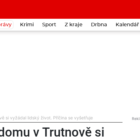
rávy
Krimi
Sport
Z kraje
Drbna
Kalendář 
 si vyžádal lidský život. Příčina se vyšetřuje
domu v Trutnově si