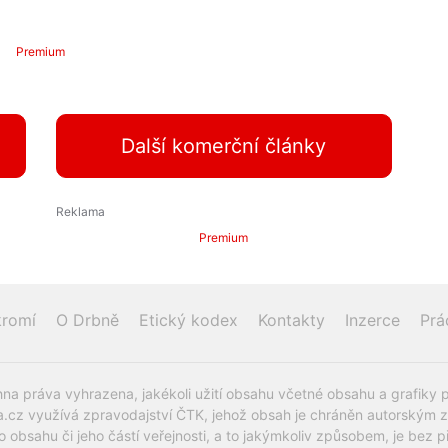
Premium
Další komerční články
Premium
romí
O Drbně
Etický kodex
Kontakty
Inzerce
Prá
na práva vyhrazena, jakékoli užití obsahu včetné obsahu a grafiky 
.cz využívá zpravodajství ČTK, jehož obsah je chráněn autorským zák
o obsahu či jeho částí veřejnosti, a to jakýmkoliv způsobem, je be