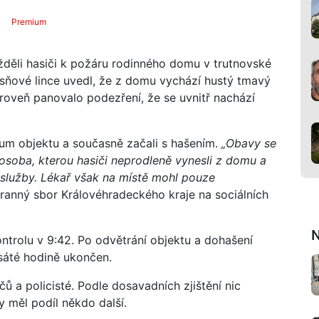
Premium
ížděli hasiči k požáru rodinného domu v trutnovské
ísňové lince uvedl, že z domu vychází hustý tmavý
ároveň panovalo podezření, že se uvnitř nachází
zkum objektu a současně začali s hašením.
„Obavy se
 osoba, kterou hasiči neprodleně vynesli z domu a
služby. Lékař však na místě mohl pouze
ranný sbor Královéhradeckého kraje na sociálních
N
ntrolu v 9:42. Po odvětrání objektu a dohašení
sáté hodině ukončen.
čů a policisté. Podle dosavadních zjištění nic
 měl podíl někdo další.