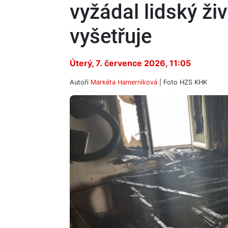
vyžádal lidský živ
vyšetřuje
Úterý, 7. července 2026, 11:05
Autoři
Markéta Hamerníková
| Foto
HZS KHK