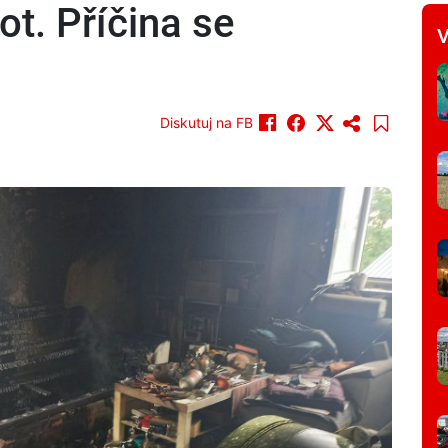
ot. Příčina se
V
Diskutuj na FB