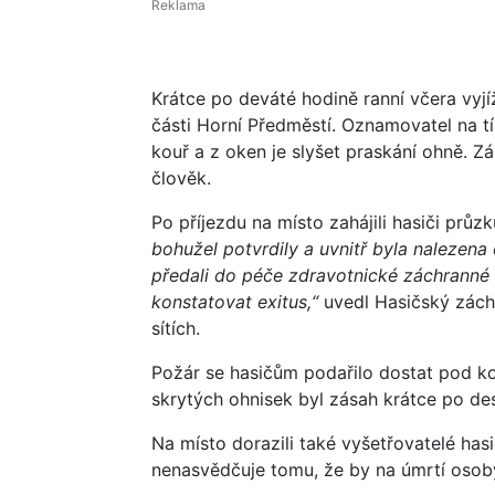
Krátce po deváté hodině ranní včera vyj
části Horní Předměstí. Oznamovatel na t
kouř a z oken je slyšet praskání ohně. Z
člověk.
Po příjezdu na místo zahájili hasiči prů
bohužel potvrdily a uvnitř byla nalezena
předali do péče zdravotnické záchranné 
konstatovat exitus,“
uvedl Hasičský zách
sítích.
Požár se hasičům podařilo dostat pod ko
skrytých ohnisek byl zásah krátce po de
Na místo dorazili také vyšetřovatelé hasi
nenasvědčuje tomu, že by na úmrtí osoby