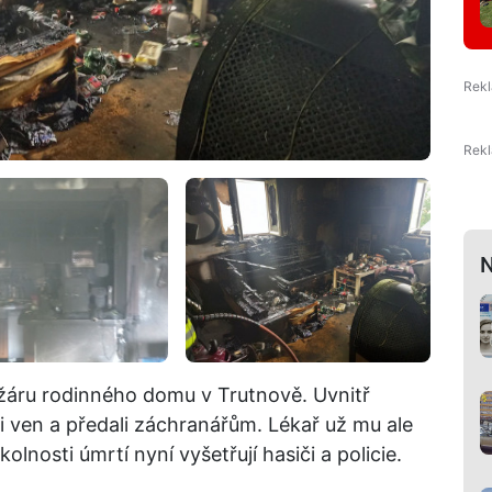
N
požáru rodinného domu v Trutnově. Uvnitř
li ven a předali záchranářům. Lékař už mu ale
lnosti úmrtí nyní vyšetřují hasiči a policie.