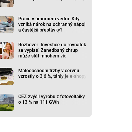
Práce v úmorném vedru. Kdy
vzniká nárok na ochranný nápoj
a častější přestávky?
Rozhovor: Investice do rovnátek
se vyplatí. Zanedbaný chrup
může stát mnohem víc
Maloobchodní tržby v červnu
vzrostly o 3,6 %, táhly je e-shopy
ČEZ zvýšil výrobu z fotovoltaiky
o 13 % na 111 GWh