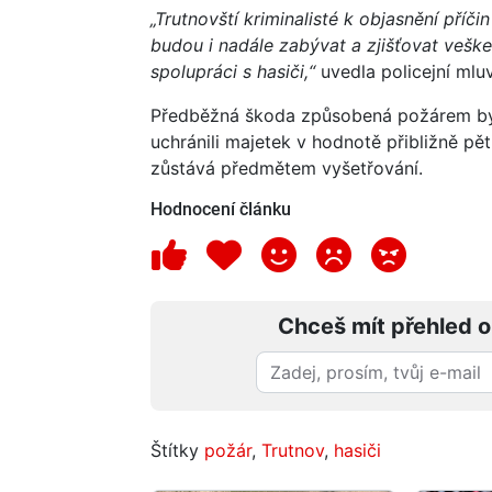
„Trutnovští kriminalisté k objasnění příči
budou i nadále zabývat a zjišťovat veške
spolupráci s hasiči,“
uvedla policejní mlu
Předběžná škoda způsobená požárem byla
uchránili majetek v hodnotě přibližně pět
zůstává předmětem vyšetřování.
Hodnocení článku
Chceš mít přehled o
Štítky
požár
,
Trutnov
,
hasiči