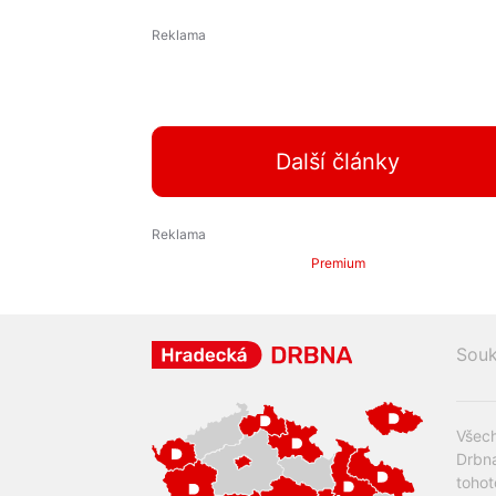
Další články
Premium
Souk
Všech
Drbna
tohot