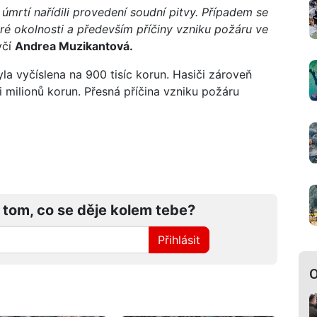
n úmrtí nařídili provedení soudní pitvy. Případem se
ré okolnosti a především příčiny vzniku požáru ve
včí
Andrea Muzikantová.
 vyčíslena na 900 tisíc korun. Hasiči zároveň
i milionů korun. Přesná příčina vzniku požáru
 tom, co se děje kolem tebe?
Přihlásit
O