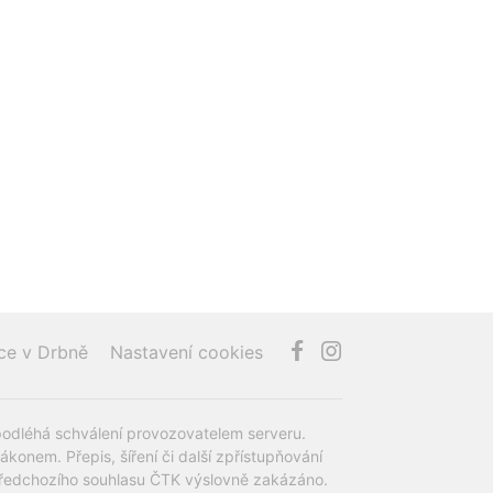
ce v Drbně
Nastavení cookies
podléhá schválení provozovatelem serveru.
onem. Přepis, šíření či další zpřístupňování
z předchozího souhlasu ČTK výslovně zakázáno.