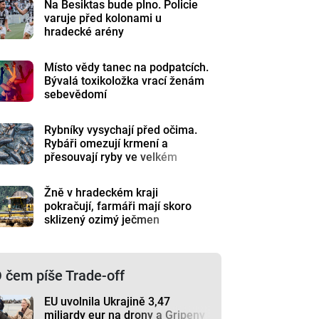
Na Besiktas bude plno. Policie
varuje před kolonami u
hradecké arény
Místo vědy tanec na podpatcích.
Bývalá toxikoložka vrací ženám
sebevědomí
Rybníky vysychají před očima.
Rybáři omezují krmení a
přesouvají ryby ve velkém
Žně v hradeckém kraji
pokračují, farmáři mají skoro
sklizený ozimý ječmen
 čem píše Trade-off
EU uvolnila Ukrajině 3,47
miliardy eur na drony a Gripeny