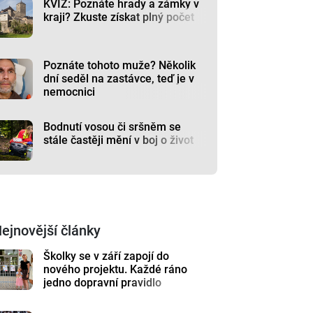
KVÍZ: Poznáte hrady a zámky v
kraji? Zkuste získat plný počet
Poznáte tohoto muže? Několik
dní seděl na zastávce, teď je v
nemocnici
Bodnutí vosou či sršněm se
stále častěji mění v boj o život
ejnovější články
Školky se v září zapojí do
nového projektu. Každé ráno
jedno dopravní pravidlo