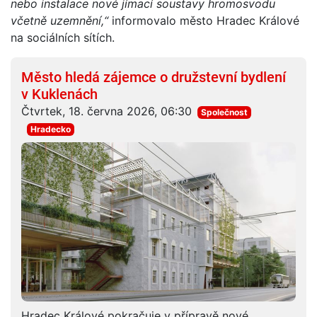
nebo instalace nové jímací soustavy hromosvodu
včetně uzemnění,“
informovalo město Hradec Králové
na sociálních sítích.
Město hledá zájemce o družstevní bydlení
v Kuklenách
Čtvrtek, 18. června 2026, 06:30
Společnost
Hradecko
Hradec Králové pokračuje v přípravě nové