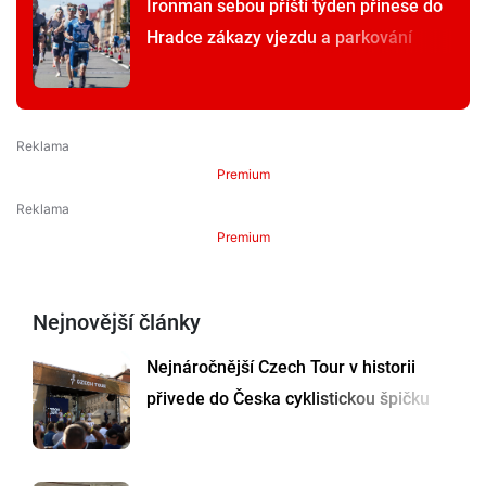
Ironman sebou příští týden přinese do
Hradce zákazy vjezdu a parkování
Premium
Premium
Nejnovější články
Nejnáročnější Czech Tour v historii
přivede do Česka cyklistickou špičku