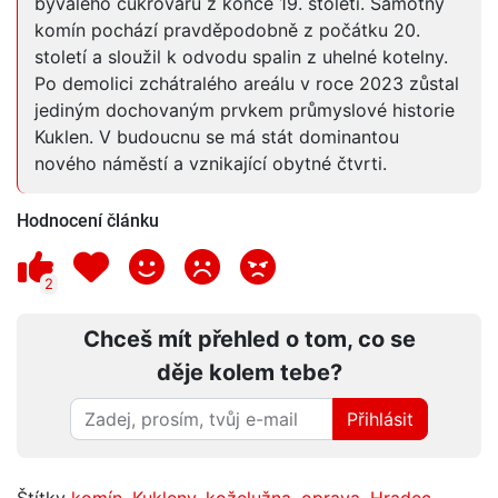
bývalého cukrovaru z konce 19. století. Samotný
komín pochází pravděpodobně z počátku 20.
století a sloužil k odvodu spalin z uhelné kotelny.
Po demolici zchátralého areálu v roce 2023 zůstal
jediným dochovaným prvkem průmyslové historie
Kuklen. V budoucnu se má stát dominantou
nového náměstí a vznikající obytné čtvrti.
Hodnocení článku
2
Chceš mít přehled o tom, co se
děje kolem tebe?
Přihlásit
Štítky
komín
,
Kukleny
,
koželužna
,
oprava
,
Hradec