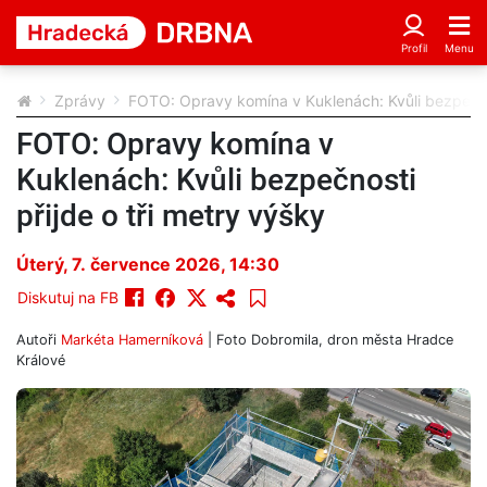
Zprávy
FOTO: Opravy komína v Kuklenách: Kvůli bezpečnos
FOTO: Opravy komína v
Kuklenách: Kvůli bezpečnosti
přijde o tři metry výšky
Úterý, 7. července 2026, 14:30
Diskutuj na FB
Autoři
Markéta Hamerníková
| Foto
Dobromila, dron města Hradce
Králové