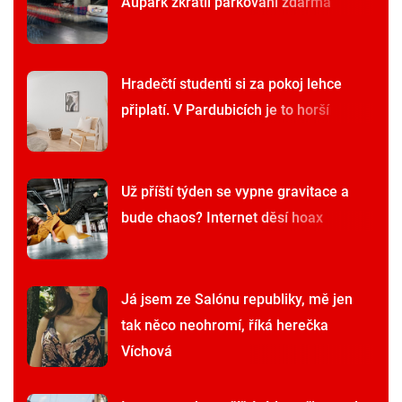
Aupark zkrátil parkování zdarma
Hradečtí studenti si za pokoj lehce
připlatí. V Pardubicích je to horší
Už příští týden se vypne gravitace a
bude chaos? Internet děsí hoax
Já jsem ze Salónu republiky, mě jen
tak něco neohromí, říká herečka
Víchová