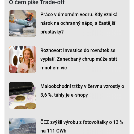
O čem píše Trade-off
Práce v úmorném vedru. Kdy vzniká
nárok na ochranný nápoj a častější
přestávky?
Rozhovor: Investice do rovnátek se
vyplatí. Zanedbaný chrup může stát
mnohem víc
Maloobchodní tržby v červnu vzrostly o
3,6 %, táhly je e-shopy
ČEZ zvýšil výrobu z fotovoltaiky o 13 %
na 111 GWh