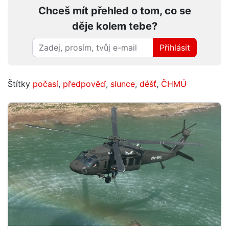
Chceš mít přehled o tom, co se
děje kolem tebe?
Přihlásit
Štítky
počasí
,
předpověď
,
slunce
,
déšť
,
ČHMÚ