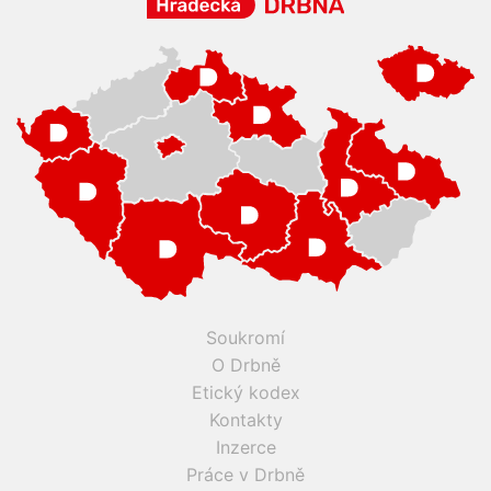
Soukromí
O Drbně
Etický kodex
Kontakty
Inzerce
Práce v Drbně