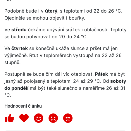
Podobně bude i v
úterý
, s teplotami od 22 do 26 °C.
Ojediněle se mohou objevit i bouřky.
Ve
středu
čekáme ubývání srážek i oblačnosti. Teploty
se budou pohybovat od 20 do 24 °C.
Ve
čtvrtek
se konečně ukáže slunce a pršet má jen
výjimečně. Rtuť v teploměrech vystoupá na 22 až 26
stupňů.
Postupně se bude čím dál víc oteplovat.
Pátek
má být
jasný až polojasný s teplotami 24 až 29 °C. Od
soboty
do pondělí
má být také slunečno a naměříme 26 až 31
°C.
Hodnocení článku