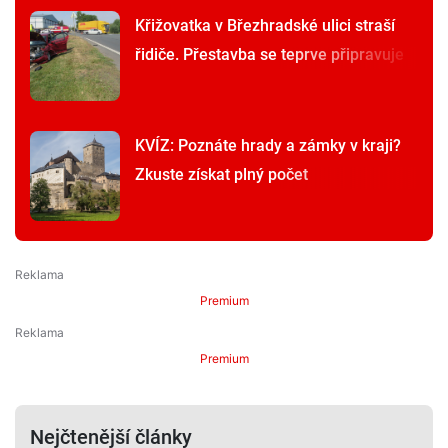
Křižovatka v Březhradské ulici straší
řidiče. Přestavba se teprve připravuje
KVÍZ: Poznáte hrady a zámky v kraji?
Zkuste získat plný počet
Premium
Premium
Nejčtenější články