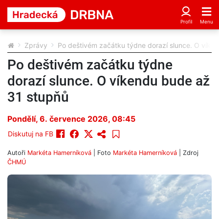
Zprávy
Po deštivém začátku týdne dorazí slunce. O víke
Po deštivém začátku týdne
dorazí slunce. O víkendu bude až
31 stupňů
Pondělí, 6. července 2026, 08:45
Diskutuj na FB
Autoři
Markéta Hamerníková
| Foto
Markéta Hamerníková
| Zdroj
ČHMÚ