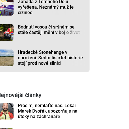
Záhada z Temného Dolu
vyřešena. Neznámý muž je
cizinec
Bodnutí vosou či sršněm se
stále častěji mění v boj o život
Hradecké Stonehenge v
ohrožení. Sedm tisíc let historie
stojí proti nové silnici
ejnovější články
Prosím, nemlaťte nás. Lékař
Marek Dvořák upozorňuje na
útoky na záchranáře