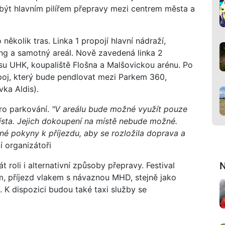
být hlavním pilířem přepravy mezi centrem města a
ěkolik tras. Linka 1 propojí hlavní nádraží,
g a samotný areál. Nově zavedená linka 2
su UHK, koupaliště Flošna a Malšovickou arénu. Po
poj, který bude pendlovat mezi Parkem 360,
ka Aldis).
pro parkování.
"V areálu bude možné využít pouze
sta. Jejich dokoupení na místě nebude možné.
é pokyny k příjezdu, aby se rozložila doprava a
 organizátoři
N
roli i alternativní způsoby přepravy. Festival
m, příjezd vlakem s návaznou MHD, stejně jako
. K dispozici budou také taxi služby se