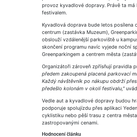
provoz kyvadlové dopravy. Právě ta má 
festivalem.
Kyvadlová doprava bude letos posílena o n
centrum (zastávka Muzeum), Greenparkin
obslouží vzdálenější parkoviště u kampu
skončení programu navíc vyjede noční s
Greenparkingem a centrem města (zastáv
Organizátoři zároveň zpřísňují pravidla 
předem zakoupená placená parkovací mí
Každý návštěvník po nákupu obdrží přesn
předešlo kolonám v okolí festivalu,"
uvádí
Vedle aut a kyvadlové dopravy budou hrát 
podporuje spolujízdu přes aplikaci Yede
cyklistiku nebo pěší trasu z centra města
zastropovanými cenami.
Hodnocení článku