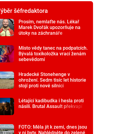
ýběr šéfredaktora
Prosím, nemlaťte nás. Lékař
Marek Dvořák upozorňuje na
útoky na záchranáře
Místo vědy tanec na podpatcích.
Bývalá toxikoložka vrací ženám
sebevědomí
Hradecké Stonehenge v
ohrožení. Sedm tisíc let historie
stojí proti nové silnici
Létající kadibudka i hesla proti
násilí. Brutal Assault překvapí
FOTO: Měla jít k zemi, dnes jsou
v ní byty. Nahlédněte do zelené