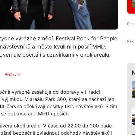
ýdne výrazně změní. Festival Rock for People
 návštěvníků a město kvůli nim posílí MHD,
veň ale počítá i s uzavírkami v okolí areálu.
N
Premium
ročně výrazně zasahuje do dopravy v Hradci
 výjimkou. V areálu Park 360, který se nachází jen
4. června očekávají desítky tisíc návštěvníků. S tím
á se dotknou aut, MHD i pěších.
věra okolí areálu. V čase od 22.00 do 1.00 bude
možné bezpečně zvládnout odchody návštěvníků i