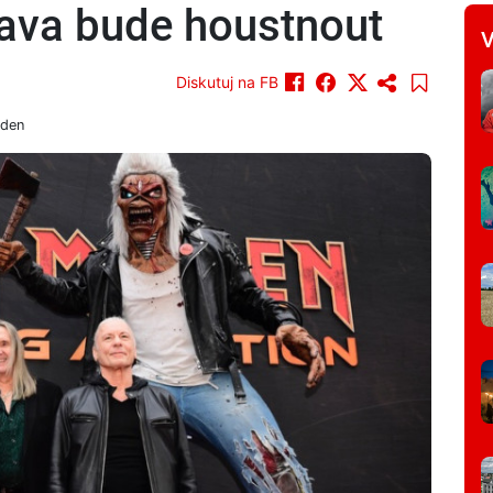
rava bude houstnout
V
Diskutuj na FB
iden