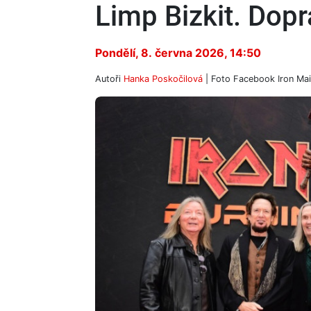
Limp Bizkit. Dop
Pondělí, 8. června 2026, 14:50
Autoři
Hanka Poskočilová
| Foto
Facebook Iron Ma