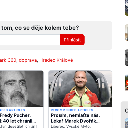
 tom, co se děje kolem tebe?
Přihlásit
ark 360
,
doprava
,
Hradec Králové
O