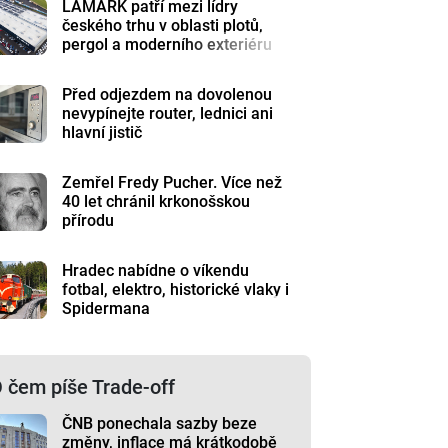
LAMARK patří mezi lídry
českého trhu v oblasti plotů,
pergol a moderního exteriéru
Před odjezdem na dovolenou
nevypínejte router, lednici ani
hlavní jistič
Zemřel Fredy Pucher. Více než
40 let chránil krkonošskou
přírodu
Hradec nabídne o víkendu
fotbal, elektro, historické vlaky i
Spidermana
 čem píše Trade-off
ČNB ponechala sazby beze
změny, inflace má krátkodobě