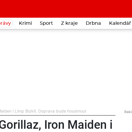
rávy
Krimi
Sport
Z kraje
Drbna
Kalendář 
Maiden i Limp Bizkit. Doprava bude houstnout
orillaz, Iron Maiden i