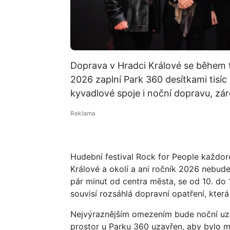
Doprava v Hradci Králové se během t
2026 zaplní Park 360 desítkami tisíc
kyvadlové spoje i noční dopravu, záro
Hudební festival Rock for People každo
Králové a okolí a ani ročník 2026 nebude
pár minut od centra města, se od 10. do 1
souvisí rozsáhlá dopravní opatření, kter
Nejvýraznějším omezením bude noční uzá
prostor u Parku 360 uzavřen, aby bylo 