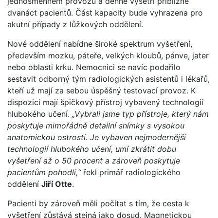
jednosměnném provozu a denně vyšetří přibližně
dvanáct pacientů. Část kapacity bude vyhrazena pro
akutní případy z lůžkových oddělení.
Nové oddělení nabídne široké spektrum vyšetření,
především mozku, páteře, velkých kloubů, pánve, jater
nebo oblasti krku. Nemocnici se navíc podařilo
sestavit odborný tým radiologických asistentů i lékařů,
kteří už mají za sebou úspěšný testovací provoz. K
dispozici mají špičkový přístroj vybavený technologií
hlubokého učení.
„Vybrali jsme typ přístroje, který nám
poskytuje mimořádně detailní snímky s vysokou
anatomickou ostrostí. Je vybaven nejmodernější
technologií hlubokého učení, umí zkrátit dobu
vyšetření až o 50 procent a zároveň poskytuje
pacientům pohodlí,“
řekl primář radiologického
oddělení
Jiří Otte
.
Pacienti by zároveň měli počítat s tím, že cesta k
vyšetření zůstává stejná jako dosud. Magnetickou