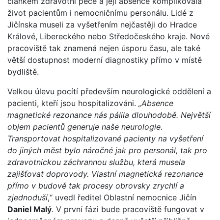
článkem zdravotní péče a její absence komplikovala
život pacientům i nemocničnímu personálu. Lidé z
Jičínska museli za vyšetřením nejčastěji do Hradce
Králové, Libereckého nebo Středočeského kraje. Nové
pracoviště tak znamená nejen úsporu času, ale také
větší dostupnost moderní diagnostiky přímo v místě
bydliště.
Velkou úlevu pocítí především neurologické oddělení a
pacienti, kteří jsou hospitalizováni.
„Absence
magnetické rezonance nás pálila dlouhodobě. Největší
objem pacientů generuje naše neurologie.
Transportovat hospitalizované pacienty na vyšetření
do jiných měst bylo náročné jak pro personál, tak pro
zdravotnickou záchrannou službu, která musela
zajišťovat doprovody. Vlastní magnetická rezonance
přímo v budově tak procesy obrovsky zrychlí a
zjednoduší
,“ uvedl ředitel Oblastní nemocnice Jičín
Daniel Malý
. V první fázi bude pracoviště fungovat v