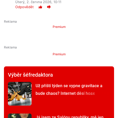
Úterý, 2. června 2026, 10:11
Odpovědět
Premium
Premium
Výběr šéfredaktora
Už příští týden se vypne gravitace a
bude chaos? Internet děsí hoax
Já jsem ze Salónu republiky, mě jen