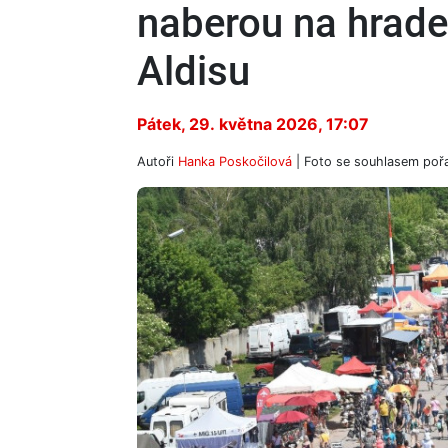
naberou na hrade
Aldisu
Pátek, 29. května 2026, 17:07
Autoři
Hanka Poskočilová
| Foto
se souhlasem pořa