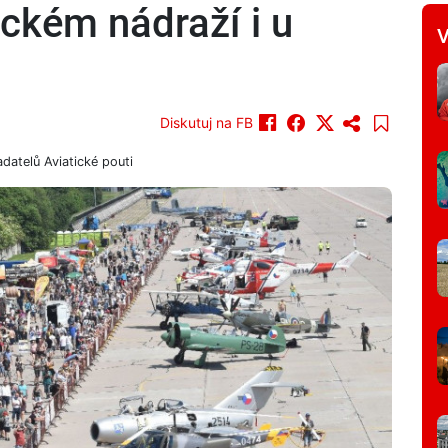
ckém nádraží i u
V
Diskutuj na FB
datelů Aviatické pouti