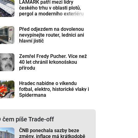
LAMARK patří mezi lídry
českého trhu v oblasti plotů,
pergol a moderního exteriéru
Před odjezdem na dovolenou
nevypínejte router, lednici ani
hlavní jistič
Zemřel Fredy Pucher. Více než
40 let chránil krkonošskou
přírodu
Hradec nabídne o víkendu
fotbal, elektro, historické vlaky i
Spidermana
 čem píše Trade-off
ČNB ponechala sazby beze
změny, inflace má krátkodobě