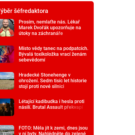
ýběr šéfredaktora
Prosím, nemlaťte nás. Lékař
Marek Dvořák upozorňuje na
útoky na záchranáře
Místo vědy tanec na podpatcích.
Bývalá toxikoložka vrací ženám
sebevědomí
Hradecké Stonehenge v
ohrožení. Sedm tisíc let historie
stojí proti nové silnici
Létající kadibudka i hesla proti
násilí. Brutal Assault překvapí
FOTO: Měla jít k zemi, dnes jsou
v ní byty. Nahlédněte do zelené