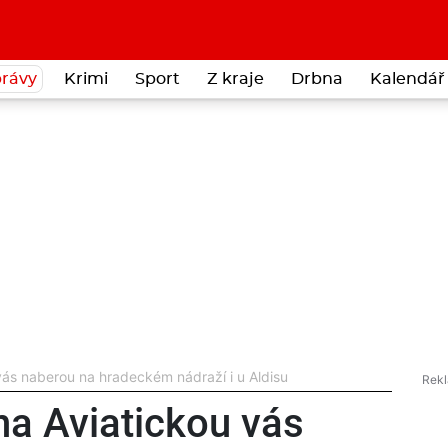
rávy
Krimi
Sport
Z kraje
Drbna
Kalendář 
vás naberou na hradeckém nádraží i u Aldisu
na Aviatickou vás