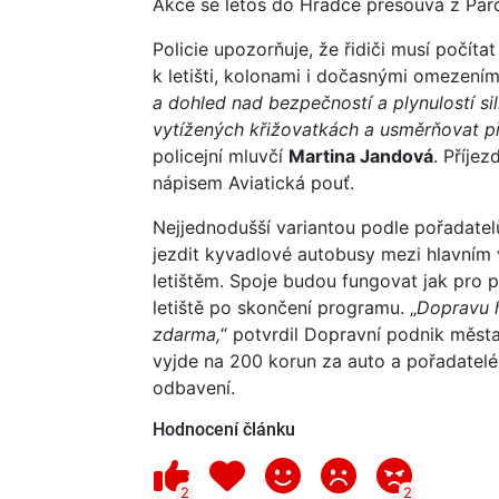
Akce se letos do Hradce přesouvá z Pard
Policie upozorňuje, že řidiči musí počí
k letišti, kolonami i dočasnými omezení
a dohled nad bezpečností a plynulostí si
vytížených křižovatkách a usměrňovat př
policejní mluvčí
Martina Jandová
. Příje
nápisem Aviatická pouť.
Nejjednodušší variantou podle pořadate
jezdit kyvadlové autobusy mezi hlavním
letištěm. Spoje budou fungovat jak pro p
letiště po skončení programu. „
Dopravu h
zdarma,
“ potvrdil Dopravní podnik města
vyjde na 200 korun za auto a pořadatelé
odbavení.
Hodnocení článku
2
2