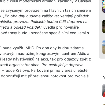
ubic kvůli modernizaci armádní základny v Čáslavi.
tat se zvýšeným provozem na hlavních tazích směrem
m
i. „Po oba dny budeme zajišťovat veřejný pořádek
lničního provozu. Policisté budou řídit dopravu na
íjezd a odjezd vozidel,
“ uvedla pro novináře
zdové trasy budou označené speciálními cedulemi s
lů bude využití MHD. Po oba dny budou zdarma
 vlakovým nádražím, kongresovým centrem Aldis a
říjezdy návštěvníků na akci, tak pro odjezdy zpět z
radí organizátor akce. Pro cestující je doprava
 Hradce Králové. Parkování přímo v areálu letiště
 doporučují mít připravenou hotovost pro rychlejší
N