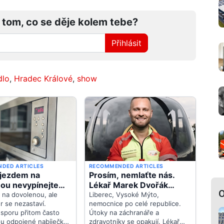
 tom, co se děje kolem tebe?
Přihlásit
dlo
,
Hradec Králové
,
show
O