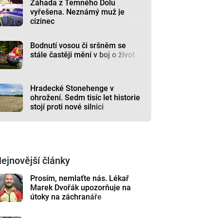
Záhada z Temného Dolu
vyřešena. Neznámý muž je
cizinec
Bodnutí vosou či sršněm se
stále častěji mění v boj o život
Hradecké Stonehenge v
ohrožení. Sedm tisíc let historie
stojí proti nové silnici
ejnovější články
Prosím, nemlaťte nás. Lékař
Marek Dvořák upozorňuje na
útoky na záchranáře