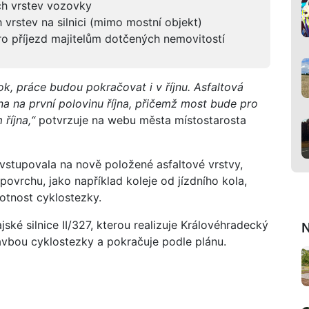
ích vrstev vozovky
h vrstev na silnici (mimo mostní objekt)
ro příjezd majitelům dotčených nemovitostí
, práce budou pokračovat i v říjnu. Asfaltová
na na první polovinu října, přičemž most bude pro
října,“
potvrzuje na webu města místostarosta
evstupovala na nově položené asfaltové vrstvy,
ovrchu, jako například koleje od jízdního kola,
votnost cyklostezky.
jské silnice II/327, kterou realizuje Královéhradecký
N
tavbou cyklostezky a pokračuje podle plánu.