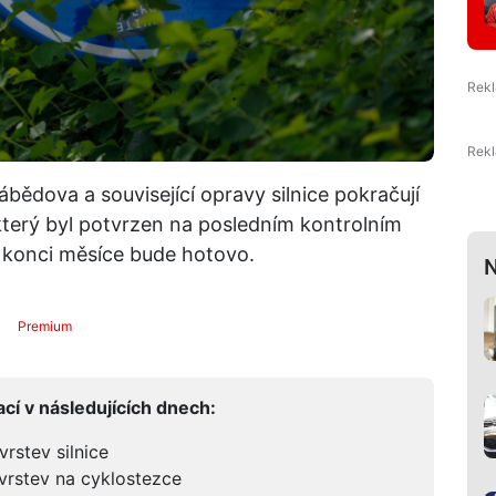
ědova a související opravy silnice pokračují
erý byl potvrzen na posledním kontrolním
a konci měsíce bude hotovo.
N
Premium
í v následujících dnech:
vrstev silnice
 vrstev na cyklostezce