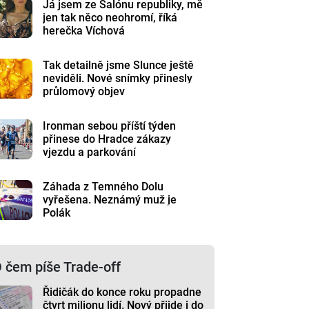
Já jsem ze Salónu republiky, mě
jen tak něco neohromí, říká
herečka Víchová
Tak detailně jsme Slunce ještě
neviděli. Nové snímky přinesly
průlomový objev
Ironman sebou příští týden
přinese do Hradce zákazy
vjezdu a parkování
Záhada z Temného Dolu
vyřešena. Neznámý muž je
Polák
 čem píše Trade-off
Řidičák do konce roku propadne
čtvrt milionu lidí. Nový přijde i do