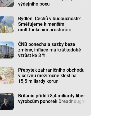
výdejního boxu
Bydlení Čechů v budoucnosti?
Směřujeme k menším
multifunkčním prostorům
ČNB ponechala sazby beze
změny, inflace má krátkodobě
vzrůst ke 3 %
Přebytek zahraničního obchodu
v červnu meziročně klesl na
15,5 miliardy korun
Británie přidělí 8,4 miliardy liber
výrobcům ponorek Dreadnought