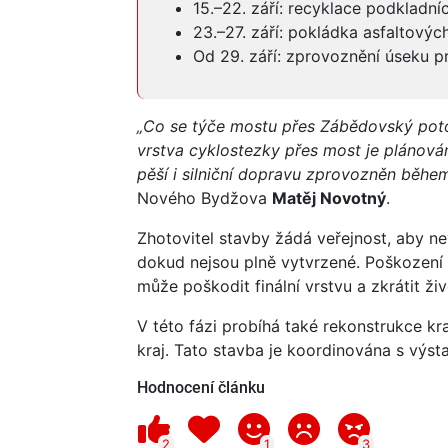
15.–22. září: recyklace podkladn
23.–27. září: pokládka asfaltovýc
Od 29. září: zprovoznění úseku p
„Co se týče mostu přes Zábědovský potok
vrstva cyklostezky přes most je plánová
pěší i silniční dopravu zprovozněn během 
Nového Bydžova
Matěj Novotný
.
Zhotovitel stavby žádá veřejnost, aby n
dokud nejsou plně vytvrzené. Poškození p
může poškodit finální vrstvu a zkrátit ži
V této fázi probíhá také rekonstrukce kra
kraj. Tato stavba je koordinována s výs
Hodnocení článku
2
1
3