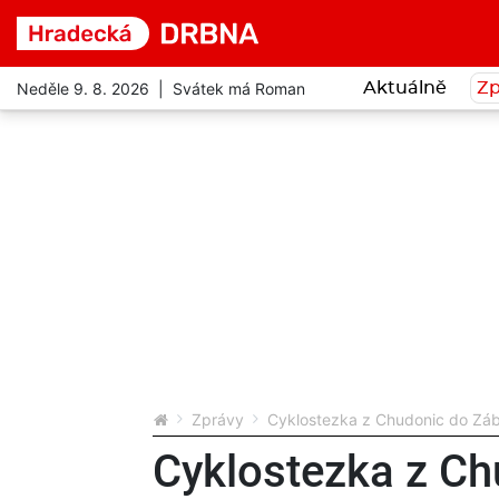
Neděle 9. 8. 2026 | Svátek má Roman
Aktuálně
Zp
Zprávy
Cyklostezka z Chudonic do Záb
Cyklostezka z C