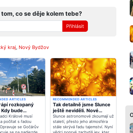
 tom, co se děje kolem tebe?
Přihlásit
ký kraj
,
Nový Bydžov
O