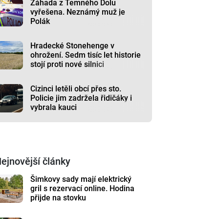
Záhada z Temného Dolu
vyřešena. Neznámý muž je
Polák
Hradecké Stonehenge v
ohrožení. Sedm tisíc let historie
stojí proti nové silnici
Cizinci letěli obcí přes sto.
Policie jim zadržela řidičáky i
vybrala kauci
ejnovější články
Šimkovy sady mají elektrický
gril s rezervací online. Hodina
přijde na stovku