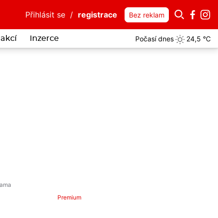
Přihlásit se
/
registrace
Bez reklam
Počasí dnes
24,5 °C
akcí
Inzerce
Premium