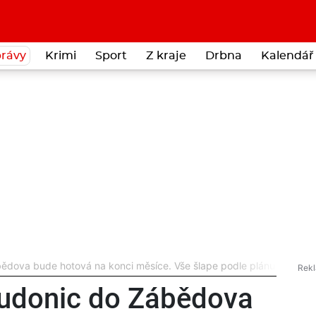
rávy
Krimi
Sport
Z kraje
Drbna
Kalendář 
ědova bude hotová na konci měsíce. Vše šlape podle plánu
hudonic do Zábědova