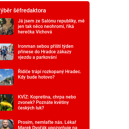
ýběr šéfredaktora
Já jsem ze Salónu republiky, mě
jen tak něco neohromí, říká
herečka Víchová
Ironman sebou příští týden
přinese do Hradce zákazy
vjezdu a parkování
Řidiče trápí rozkopaný Hradec.
Kdy bude hotovo?
KVÍZ: Kopretina, chrpa nebo
zvonek? Poznáte květiny
českých luk?
Prosím, nemlaťte nás. Lékař
Marek Dvořák upozorňuje na