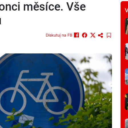
onci měsíce. Vše
V
u
Diskutuj na FB