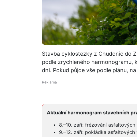
Stavba cyklostezky z Chudonic do Záb
podle zrychleného harmonogramu, kt
dni. Pokud půjde vše podle plánu, n
Aktuální harmonogram stavebních prac
8.–10. září: frézování asfaltových 
9.–12. září: pokládka asfaltových