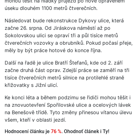
mohou těšit na hladký průjezd po nově opraveném
úseku dlouhém 1100 metrů čtverečních.
Následovat bude rekonstrukce Dykovy ulice, která
začne 26. srpna. Od Jiráskova náměstí až po
Sokolovskou ulici se opraví tři a půl tisíce metrů
čtverečních vozovky a obrubníků. Pokud počasí přeje,
měly by být práce hotové do konce října.
Další na řadě je ulice Bratří Štefanů, kde od 2. září
začne druhá část oprav. Zdejší práce se zaměří na tři
tisíce čtverečních metrů silnice na protilehlé straně
křižovatky s Jižní ulicí.
Ke konci léta a během podzimu se řidiči mohou těšit i
na znovuotevření Spořilovské ulice a ocelových lávek
na Benešově třídě. Tyto změny přinesou vítanou úlevu
všem, kteří v oblasti jezdí.
Hodnocení článku je
76 %
. Ohodnoť článek i Ty!