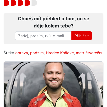
Chceš mít přehled o tom, co se
děje kolem tebe?
Přihlásit
Štítky
oprava
,
podzim
,
Hradec Králové
,
metr čtvereční