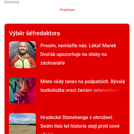
Premium
Výběr šéfredaktora
Prosím, nemlaťte nás. Lékař Marek
Dvořák upozorňuje na útoky na
záchranáře
Místo vědy tanec na podpatcích. Bývalá
toxikoložka vrací ženám sebevědomí
Hradecké Stonehenge v ohrožení.
Sedm tisíc let historie stojí proti nové