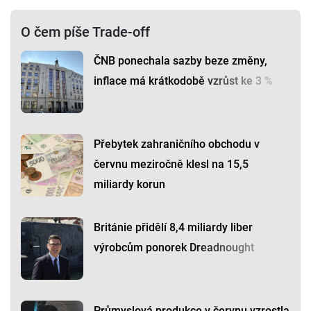
O čem píše Trade-off
ČNB ponechala sazby beze změny,
inflace má krátkodobě vzrůst ke 3 %
Přebytek zahraničního obchodu v
červnu meziročně klesl na 15,5
miliardy korun
Británie přidělí 8,4 miliardy liber
výrobcům ponorek Dreadnought
Průmyslová produkce v červnu vzrostla