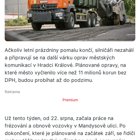
Ačkoliv letní prázdniny pomalu končí, silničáři nezahálí
a připravují se na další várku oprav městských
komunikací v Hradci Králové. Plánované opravy, na
které město vyčlenilo více než 11 milionů korun bez
DPH, budou probíhat až do podzimu.
Premium
Už tento týden, od 22. srpna, začala práce na
frézování a obnově vozovky v Mandysově ulici. Po
dokončení, které je plánované na začátek září, se řidiči