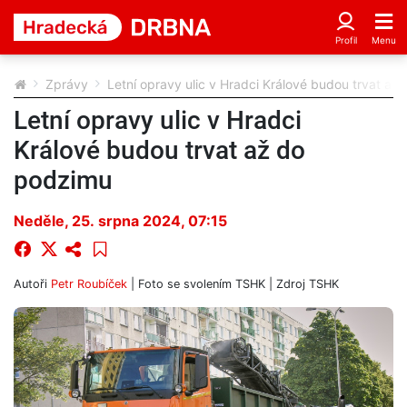
Zprávy
Letní opravy ulic v Hradci Králové budou trvat až
Letní opravy ulic v Hradci
Králové budou trvat až do
podzimu
Neděle, 25. srpna 2024, 07:15
Autoři
Petr Roubíček
| Foto
se svolením TSHK
| Zdroj
TSHK