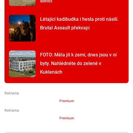
silnici
Létající kadibudka i hesla proti násilí.
Brutal Assault překvapí
FOTO: Měla jít k zemi, dnes jsou v ní
byty. Nahlédněte do zelené v
Kuklenách
Premium
Premium