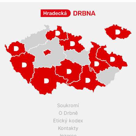
Soukromí
O Drbně
Etický kodex
Kontakty
Inzerce