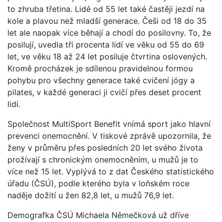
to zhruba třetina. Lidé od 55 let také častěji jezdí na
kole a plavou než mladší generace. Češi od 18 do 35
let ale naopak více běhají a chodí do posilovny. To, že
posilují, uvedla tři procenta lidí ve věku od 55 do 69
let, ve věku 18 až 24 let posiluje čtvrtina oslovených.
Kromě procházek je sdílenou pravidelnou formou
pohybu pro všechny generace také cvičení jógy a
pilates, v každé generaci ji cvičí přes deset procent
lidí.
Společnost MultiSport Benefit vnímá sport jako hlavní
prevenci onemocnění. V tiskové zprávě upozornila, že
ženy v průměru přes posledních 20 let svého života
prožívají s chronickým onemocněním, u mužů je to
více než 15 let. Vyplývá to z dat Českého statistického
úřadu (ČSÚ), podle kterého byla v loňském roce
naděje dožití u žen 82,8 let, u mužů 76,9 let.
Demografka ČSÚ Michaela Němečková už dříve