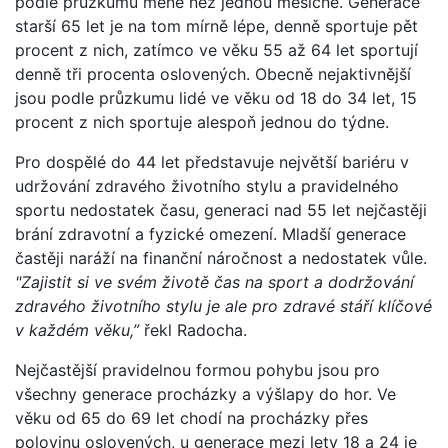
podle průzkumu méně než jednou měsíčně. Generace
starší 65 let je na tom mírně lépe, denně sportuje pět
procent z nich, zatímco ve věku 55 až 64 let sportují
denně tři procenta oslovených. Obecně nejaktivnější
jsou podle průzkumu lidé ve věku od 18 do 34 let, 15
procent z nich sportuje alespoň jednou do týdne.
Pro dospělé do 44 let představuje největší bariéru v
udržování zdravého životního stylu a pravidelného
sportu nedostatek času, generaci nad 55 let nejčastěji
brání zdravotní a fyzické omezení. Mladší generace
častěji naráží na finanční náročnost a nedostatek vůle.
"Zajistit si ve svém životě čas na sport a dodržování
zdravého životního stylu je ale pro zdravé stáří klíčové
v každém věku,”
řekl Radocha.
Nejčastější pravidelnou formou pohybu jsou pro
všechny generace procházky a výšlapy do hor. Ve
věku od 65 do 69 let chodí na procházky přes
polovinu oslovených, u generace mezi lety 18 a 24 je