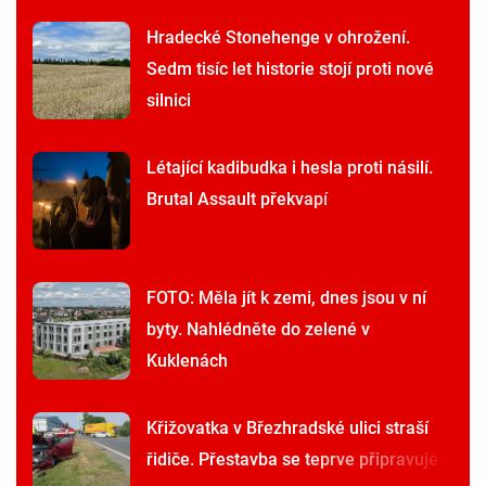
Hradecké Stonehenge v ohrožení.
Sedm tisíc let historie stojí proti nové
silnici
Létající kadibudka i hesla proti násilí.
Brutal Assault překvapí
FOTO: Měla jít k zemi, dnes jsou v ní
byty. Nahlédněte do zelené v
Kuklenách
Křižovatka v Březhradské ulici straší
řidiče. Přestavba se teprve připravuje