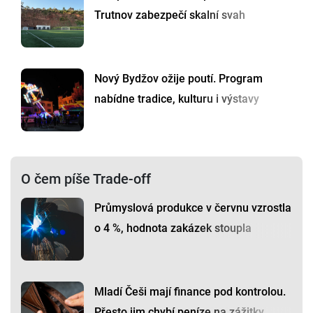
Trutnov zabezpečí skalní svah
Nový Bydžov ožije poutí. Program
nabídne tradice, kulturu i výstavy
O čem píše Trade-off
Průmyslová produkce v červnu vzrostla
o 4 %, hodnota zakázek stoupla
Mladí Češi mají finance pod kontrolou.
Přesto jim chybí peníze na zážitky