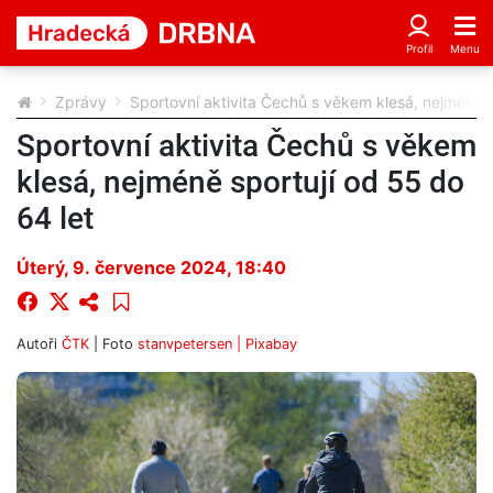
Zprávy
Sportovní aktivita Čechů s věkem klesá, nejméně s
Sportovní aktivita Čechů s věkem
klesá, nejméně sportují od 55 do
64 let
Úterý, 9. července 2024, 18:40
Autoři
ČTK
| Foto
stanvpetersen | Pixabay