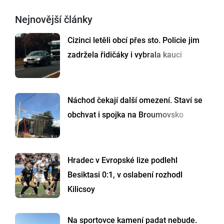
Nejnovější články
Cizinci letěli obcí přes sto. Policie jim
zadržela řidičáky i vybrala kauci
Náchod čekají další omezení. Staví se
obchvat i spojka na Broumovsko
Hradec v Evropské lize podlehl
Besiktasi 0:1, v oslabení rozhodl
Kilicsoy
Na sportovce kamení padat nebude.