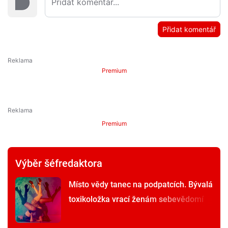
Přidat komentář
Premium
Premium
Výběr šéfredaktora
Místo vědy tanec na podpatcích. Bývalá
toxikoložka vrací ženám sebevědomí