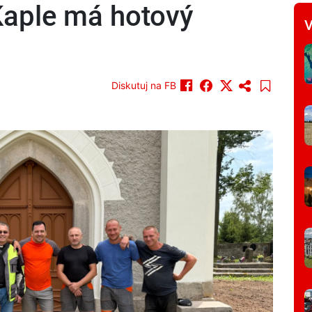
Kaple má hotový
V
Diskutuj na FB