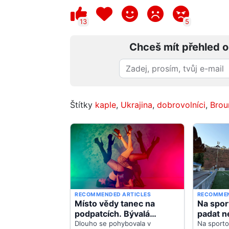
13
5
Chceš mít přehled o
Štítky
kaple
,
Ukrajina
,
dobrovolníci
,
Bro