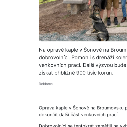
Na opravě kaple v Šonově na Broumovs
dobrovolníci. Pomohli s drenáží kole
venkovních prací. Další výzvou bude 
získat přibližně 900 tisíc korun.
Oprava kaple v Šonově na Broumovsku p
dokončit další část venkovních prací.
Dobrovolníci se tentokrát zaměřili na v