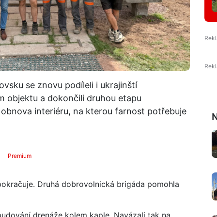
ku se znovu podíleli i ukrajinští
m objektu a dokončili druhou etapu
obnova interiéru, na kterou farnost potřebuje
N
Premium
okračuje. Druhá dobrovolnická brigáda pomohla
ybudování drenáže kolem kaple. Navázali tak na