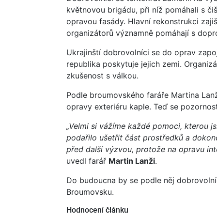
květnovou brigádu, při níž pomáhali s či
opravou fasády. Hlavní rekonstrukci zaji
organizátorů významně pomáhají s dopr
Ukrajinští dobrovolníci se do oprav zap
republika poskytuje jejich zemi. Organizáto
zkušenost s válkou.
Podle broumovského faráře Martina Lanž
opravy exteriéru kaple. Teď se pozornost
„Velmi si vážíme každé pomoci, kterou j
podařilo ušetřit část prostředků a dokon
před další výzvou, protože na opravu int
uvedl farář
Martin Lanži
.
Do budoucna by se podle něj dobrovolníc
Broumovsku.
Hodnocení článku