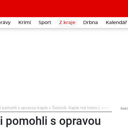
rávy
Krimi
Sport
Z kraje
Drbna
Kalendář 
áni pomohli s opravou kaple v Šonově. Kaple má hotový vnějšek
ni pomohli s opravou