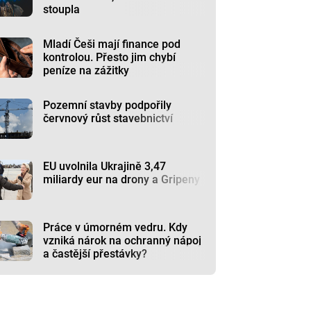
stoupla
Mladí Češi mají finance pod
kontrolou. Přesto jim chybí
peníze na zážitky
Pozemní stavby podpořily
červnový růst stavebnictví
EU uvolnila Ukrajině 3,47
miliardy eur na drony a Gripeny
Práce v úmorném vedru. Kdy
vzniká nárok na ochranný nápoj
a častější přestávky?