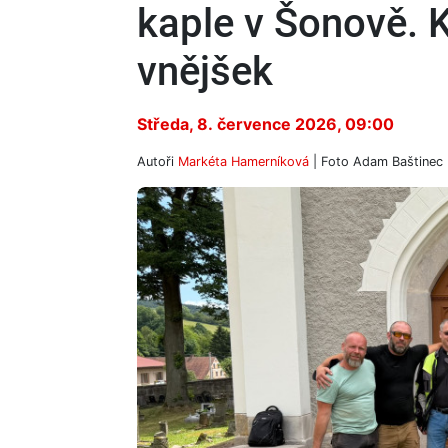
kaple v Šonově. 
vnějšek
Středa, 8. července 2026, 09:00
Autoři
Markéta Hamerníková
| Foto
Adam Baštinec