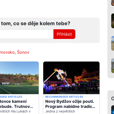
 tom, co se děje kolem tebe?
Přihlásit
umovsko
,
Šonov
O