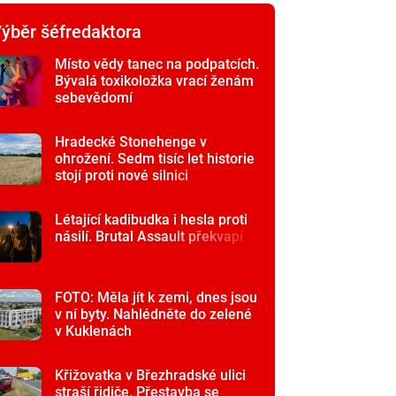
ýběr šéfredaktora
Místo vědy tanec na podpatcích.
Bývalá toxikoložka vrací ženám
sebevědomí
Hradecké Stonehenge v
ohrožení. Sedm tisíc let historie
stojí proti nové silnici
Létající kadibudka i hesla proti
násilí. Brutal Assault překvapí
FOTO: Měla jít k zemi, dnes jsou
v ní byty. Nahlédněte do zelené
v Kuklenách
Křižovatka v Březhradské ulici
straší řidiče. Přestavba se