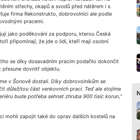
štěním střechy, okapů a svodů před nátěrem i s
šťuje firma Rekonstrukto, dobrovolníci ale podle
ovodnými pracemi.
ojují jako poděkování za podporu, kterou Česká
ři připomínají, že jde o lidi, kteří mají osobní
iho se díky dosavadním pracím podařilo dokončit
 přesune dovnitř objektu.
sme v Šonově dostali. Díky dobrovolníkům se
čit důležitou část venkovních prací. Teď ale stojíme
N
eriéru bude potřeba sehnat zhruba 900 tisíc korun,“
i mohli zapojit také do oprav dalších kostelů na