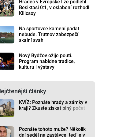
Hradec v Evropské lize podlehl
Besiktasi 0:1, v oslabení rozhodl
Kilicsoy
Na sportovce kamení padat
nebude. Trutnov zabezpečí
skalní svah
Nový Bydžov ožije poutí.
Program nabídne tradice,
kulturu i výstavy
ejčtenější články
KVÍZ: Poznáte hrady a zámky v
kraji? Zkuste získat plný počet
Poznáte tohoto muže? Několik
dní seděl na zastávce, teď je v