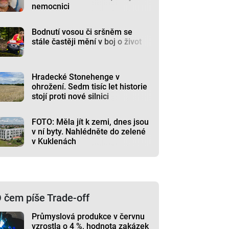
nemocnici
Bodnutí vosou či sršněm se
stále častěji mění v boj o život
Hradecké Stonehenge v
ohrožení. Sedm tisíc let historie
stojí proti nové silnici
FOTO: Měla jít k zemi, dnes jsou
v ní byty. Nahlédněte do zelené
v Kuklenách
 čem píše Trade-off
Průmyslová produkce v červnu
vzrostla o 4 %, hodnota zakázek