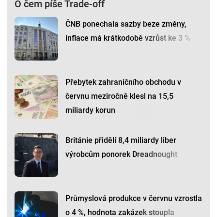
O čem píše Trade-off
ČNB ponechala sazby beze změny,
inflace má krátkodobě vzrůst ke 3 %
Přebytek zahraničního obchodu v
červnu meziročně klesl na 15,5
miliardy korun
Británie přidělí 8,4 miliardy liber
výrobcům ponorek Dreadnought
Průmyslová produkce v červnu vzrostla
o 4 %, hodnota zakázek stoupla