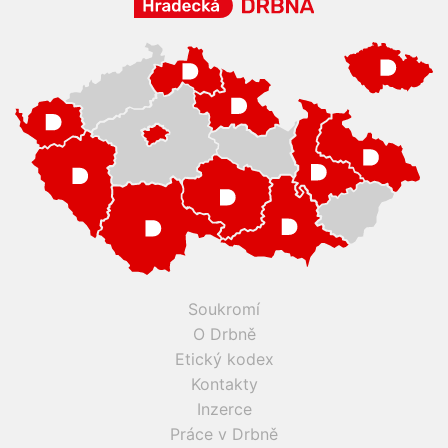
Soukromí
O Drbně
Etický kodex
Kontakty
Inzerce
Práce v Drbně