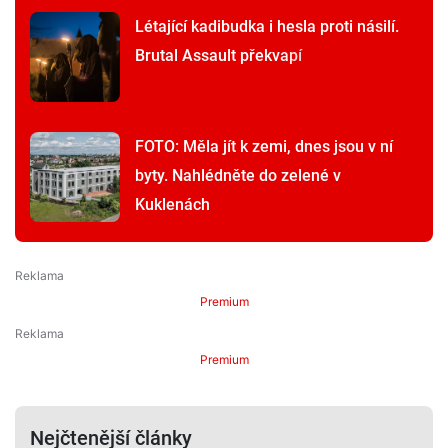
Létající kadibudka i hesla proti násilí.
Brutal Assault překvapí
FOTO: Měla jít k zemi, dnes jsou v ní
byty. Nahlédněte do zelené v
Kuklenách
Premium
Premium
Nejčtenější články