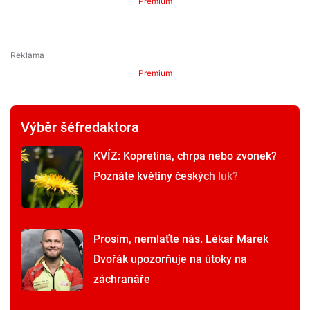
Premium
Premium
Výběr šéfredaktora
KVÍZ: Kopretina, chrpa nebo zvonek?
Poznáte květiny českých luk?
Prosím, nemlaťte nás. Lékař Marek
Dvořák upozorňuje na útoky na
záchranáře