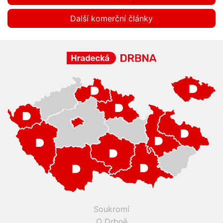
Další komerční články
Soukromí
O Drbně