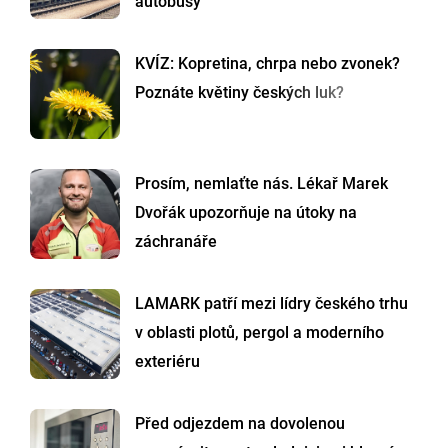
autobusy
KVÍZ: Kopretina, chrpa nebo zvonek?
Poznáte květiny českých luk?
Prosím, nemlaťte nás. Lékař Marek
Dvořák upozorňuje na útoky na
záchranáře
LAMARK patří mezi lídry českého trhu
v oblasti plotů, pergol a moderního
exteriéru
Před odjezdem na dovolenou