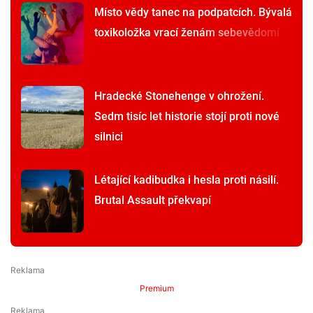
Místo vědy tanec na podpatcích. Bývalá
toxikoložka vrací ženám sebevědomí
Hradecké Stonehenge v ohrožení.
Sedm tisíc let historie stojí proti nové
silnici
Létající kadibudka i hesla proti násilí.
Brutal Assault překvapí
Premium