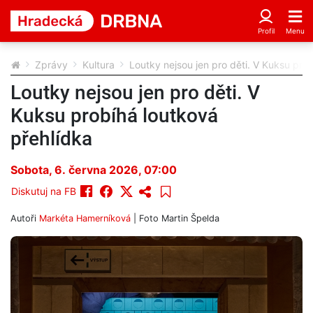
Zprávy
Kultura
Loutky nejsou jen pro děti. V Kuksu pro
Loutky nejsou jen pro děti. V
Kuksu probíhá loutková
přehlídka
Sobota, 6. června 2026, 07:00
Diskutuj na FB
Autoři
Markéta Hamerníková
| Foto
Martin Špelda