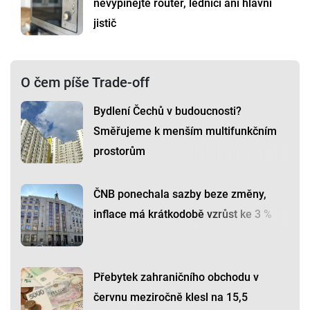
nevypínejte router, lednici ani hlavní
jistič
O čem píše Trade-off
Bydlení Čechů v budoucnosti?
Směřujeme k menším multifunkčním
prostorům
ČNB ponechala sazby beze změny,
inflace má krátkodobě vzrůst ke 3 %
Přebytek zahraničního obchodu v
červnu meziročně klesl na 15,5