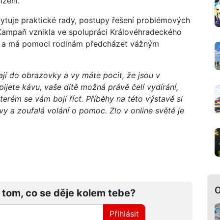
ížení.
tuje praktické rady, postupy řešení problémových
Kampaň vznikla ve spolupráci Královéhradeckého
 ČR a má pomoci rodinám předcházet vážným
jí do obrazovky a vy máte pocit, že jsou v
ijete kávu, vaše dítě možná právě čelí vydírání,
rém se vám bojí říct. Příběhy na této výstavě si
y a zoufalá volání o pomoc. Zlo v online světě je
O
 tom, co se děje kolem tebe?
Přihlásit