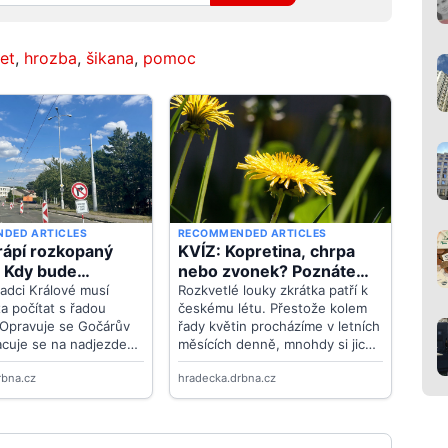
net
,
hrozba
,
šikana
,
pomoc