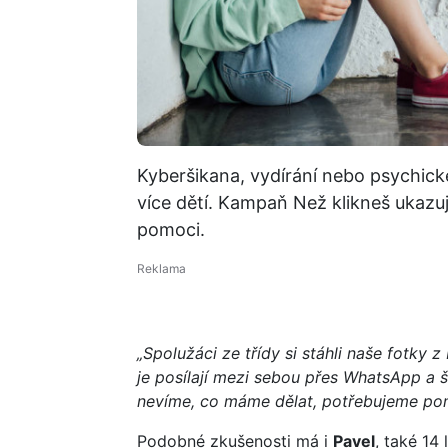
Kyberšikana, vydírání nebo psychické 
více dětí. Kampaň Než klikneš ukazuje
pomoci.
„Spolužáci ze třídy si stáhli naše fotky z
je posílají mezi sebou přes WhatsApp a ší
nevíme, co máme dělat, potřebujeme po
Podobné zkušenosti má i
Pavel
, také 14 