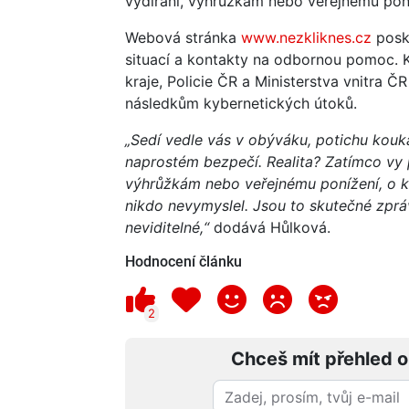
vydírání, výhrůžkám nebo veřejnému pon
Webová stránka
www.nezkliknes.cz
posky
situací a kontakty na odbornou pomoc. 
kraje, Policie ČR a Ministerstva vnitra
následkům kybernetických útoků.
„Sedí vedle vás v obýváku, potichu kouka
naprostém bezpečí. Realita? Zatímco vy p
výhrůžkám nebo veřejnému ponížení, o kte
nikdo nevymyslel. Jsou to skutečné zpráv
neviditelné,“
dodává Hůlková.
Hodnocení článku
2
Chceš mít přehled o