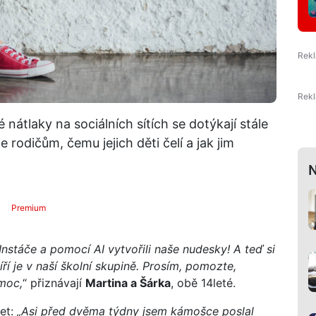
nátlaky na sociálních sítích se dotýkají stále
 rodičům, čemu jejich děti čelí a jak jim
N
Premium
 Instáče a pomocí AI vytvořili naše nudesky! A teď si
ří je v naší školní skupině. Prosím, pomozte,
moc,
“ přiznávají
Martina a Šárka
, obě 14leté.
let:
„Asi před dvěma týdny jsem kámošce poslal