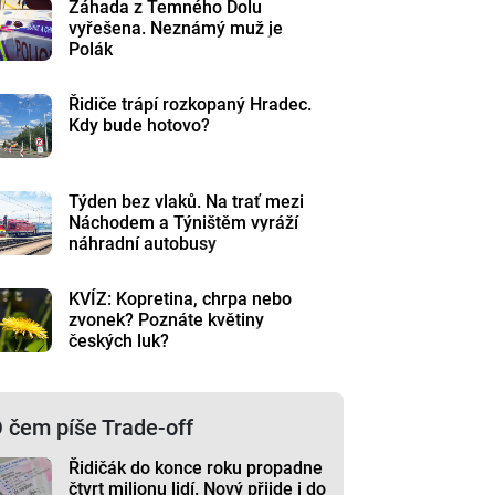
Záhada z Temného Dolu
vyřešena. Neznámý muž je
Polák
Řidiče trápí rozkopaný Hradec.
Kdy bude hotovo?
Týden bez vlaků. Na trať mezi
Náchodem a Týništěm vyráží
náhradní autobusy
KVÍZ: Kopretina, chrpa nebo
zvonek? Poznáte květiny
českých luk?
 čem píše Trade-off
Řidičák do konce roku propadne
čtvrt milionu lidí. Nový přijde i do