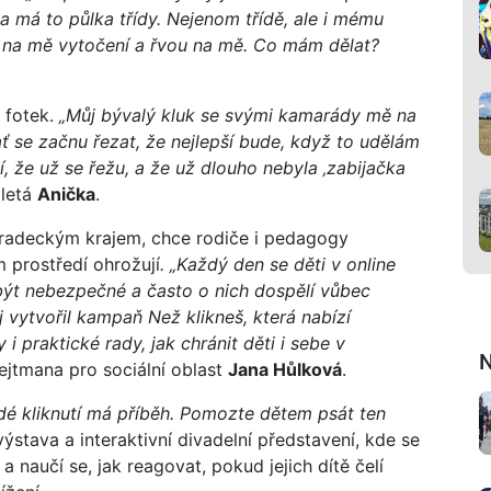
 a má to půlka třídy. Nejenom třídě, ale i mému
u na mě vytočení a řvou na mě. Co mám dělat?
 fotek.
„Můj bývalý kluk se svými kamarády mě na
ať se začnu řezat, že nejlepší bude, když to udělám
, že už se řežu, a že už dlouho nebyla ‚zabijačka
6letá
Anička
.
radeckým krajem, chce rodiče i pedagogy
ím prostředí ohrožují
. „Každý den se děti v online
 být nebezpečné a často o nich dospělí vůbec
 vytvořil kampaň Než klikneš, která nabízí
i praktické rady, jak chránit děti i sebe v
N
ejtmana pro sociální oblast
Jana Hůlková
.
é kliknutí má příběh. Pomozte dětem psát ten
výstava a interaktivní divadelní představení, kde se
a naučí se, jak reagovat, pokud jejich dítě čelí