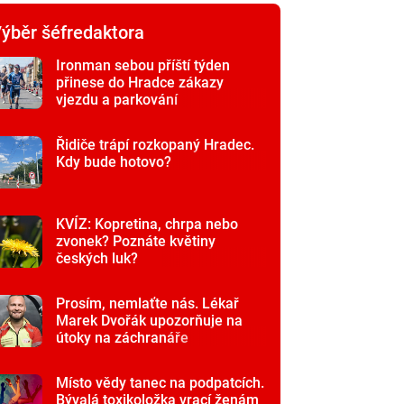
ýběr šéfredaktora
Ironman sebou příští týden
přinese do Hradce zákazy
vjezdu a parkování
Řidiče trápí rozkopaný Hradec.
Kdy bude hotovo?
KVÍZ: Kopretina, chrpa nebo
zvonek? Poznáte květiny
českých luk?
Prosím, nemlaťte nás. Lékař
Marek Dvořák upozorňuje na
útoky na záchranáře
Místo vědy tanec na podpatcích.
Bývalá toxikoložka vrací ženám