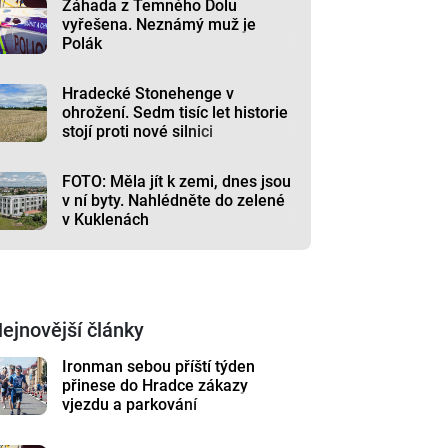
Záhada z Temného Dolu
vyřešena. Neznámý muž je
Polák
Hradecké Stonehenge v
ohrožení. Sedm tisíc let historie
stojí proti nové silnici
FOTO: Měla jít k zemi, dnes jsou
v ní byty. Nahlédněte do zelené
v Kuklenách
ejnovější články
Ironman sebou příští týden
přinese do Hradce zákazy
vjezdu a parkování