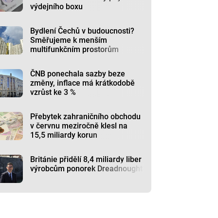
výdejního boxu
Bydlení Čechů v budoucnosti?
Směřujeme k menším
multifunkčním prostorům
ČNB ponechala sazby beze
změny, inflace má krátkodobě
vzrůst ke 3 %
Přebytek zahraničního obchodu
v červnu meziročně klesl na
15,5 miliardy korun
Británie přidělí 8,4 miliardy liber
výrobcům ponorek Dreadnought