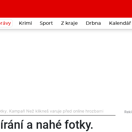
rávy
Krimi
Sport
Z kraje
Drbna
Kalendář 
fotky. Kampaň Než klikneš varuje před online hrozbami
írání a nahé fotky.