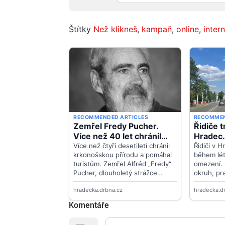
Štítky
Než klikneš
,
kampaň
,
online
,
inter
Komentáře