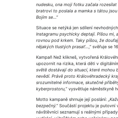
nudesku, ona moji fotku začala rozesílat
bratrovi to poslala a mamka s tátou jso
Bojím se
…“
Situace se netýká jen sdílení nevhodných
Instagramu psychicky deptají. Píšou mi, 
rovnou pod krkem. Taky píšou, že doufají
nějakých tlustých prasat‘…
,“ svěřuje se 1
Kampaň Než klikneš, vytvořená Královéh
upozornit na rizika, která děti v digitáln
světě dostávají do situací, které mohou
nevědí. Právě proto Královéhradecký kraj
srozumitelné informace, skutečné příběhy 
kyberprostoru,
“ vysvětluje náměstkyně h
Motto kampaně shrnuje její poslání: „
Každ
bezpečný.
“ Součástí projektu je putovní 
návštěvníci seznamují s reálnými případy 