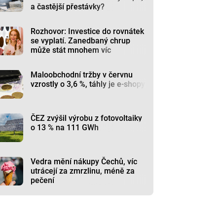
a častější přestávky?
Rozhovor: Investice do rovnátek
se vyplatí. Zanedbaný chrup
může stát mnohem víc
Maloobchodní tržby v červnu
vzrostly o 3,6 %, táhly je e-shopy
ČEZ zvýšil výrobu z fotovoltaiky
o 13 % na 111 GWh
Vedra mění nákupy Čechů, víc
utrácejí za zmrzlinu, méně za
pečení