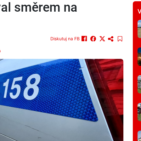
oval směrem na
V
Diskutuj na FB
á