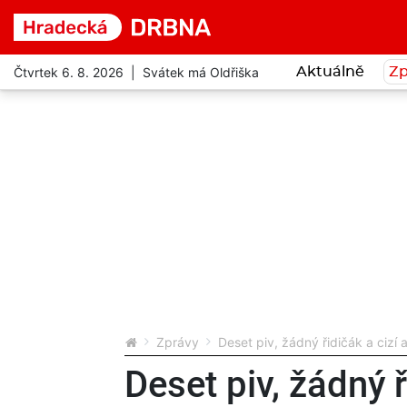
Čtvrtek 6. 8. 2026 | Svátek má Oldřiška
Aktuálně
Zp
Zprávy
Deset piv, žádný řidičák a cizí
Deset piv, žádný ř