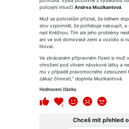
potvrdila. Vyšla pozitivně s výslednou h
policejní mluvčí
Andrea Muzikantová
.
Muž se policistům přiznal, že během dop
slov vzpomněl, že potřebuje nakoupit, 
nad Kněžnou. Tím ale jeho problémy neskonč
ani ve své domovské zemi a vozidlo si na
litoval.
Ve zkráceném přípravném řízení si muž v
ohrožení pod vlivem návykové látky a ne
mu v případě pravomocného odsouzení hr
zákaz činnosti,“
doplnila Muzikantová.
Hodnocení článku
1
Chceš mít přehled o