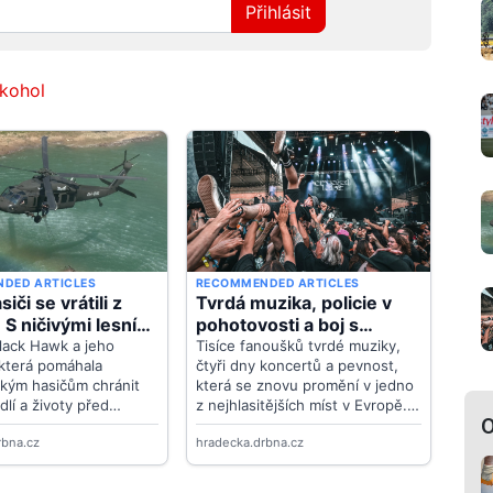
Přihlásit
lkohol
O