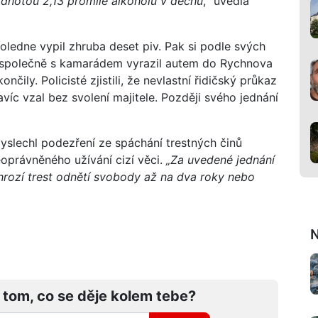
odnotou 2,13 promile alkoholu v dechu
,“ uvedla
oledne vypil zhruba deset piv. Pak si podle svých
a společně s kamarádem vyrazil autem do Rychnova
ily. Policisté zjistili, že nevlastní řidičský průkaz
víc vzal bez svolení majitele. Později svého jednání
yslechl podezření ze spáchání trestných činů
oprávněného užívání cizí věci.
„Za uvedené jednání
ozí trest odnětí svobody až na dva roky nebo
N
 tom, co se děje kolem tebe?