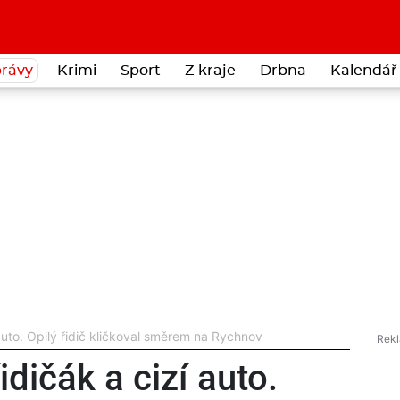
rávy
Krimi
Sport
Z kraje
Drbna
Kalendář 
 auto. Opilý řidič kličkoval směrem na Rychnov
idičák a cizí auto.