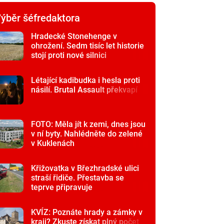
ýběr šéfredaktora
Hradecké Stonehenge v
ohrožení. Sedm tisíc let historie
stojí proti nové silnici
Létající kadibudka i hesla proti
násilí. Brutal Assault překvapí
FOTO: Měla jít k zemi, dnes jsou
v ní byty. Nahlédněte do zelené
v Kuklenách
Křižovatka v Březhradské ulici
straší řidiče. Přestavba se
teprve připravuje
KVÍZ: Poznáte hrady a zámky v
kraji? Zkuste získat plný počet