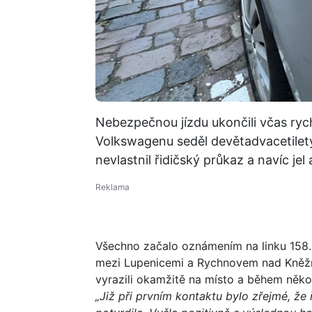
Nebezpečnou jízdu ukončili včas rych
Volkswagenu seděl devětadvacetiletý 
nevlastnil řidičský průkaz a navíc jel
Všechno začalo oznámením na linku 158. 
mezi Lupenicemi a Rychnovem nad Kněžnou
vyrazili okamžitě na místo a během několi
„Již při prvním kontaktu bylo zřejmé, že