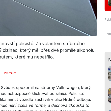
novští policisté. Za volantem stříbrného
cizinec, který měl přes dvě promile alkoholu,
 autem, které mu nepatřilo.
N
Premium
Svědek upozornil na stříbrný Volkswagen, který
 nebezpečně kličkoval po silnici. Policisté
ka minut vozidlo zastavili v ulici Hrdinů odboje.
 řidič není zcela ve formě, a dechová zkouška to