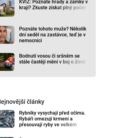
KVÍZ: Poznáte hrady a zámky v
kraji? Zkuste získat plný počet
Poznáte tohoto muže? Několik
dní seděl na zastávce, teď je v
nemocnici
Bodnutí vosou či sršněm se
stále častěji mění v boj o život
ejnovější články
Rybníky vysychají před očima.
Rybáři omezují krmení a
přesouvají ryby ve velkém