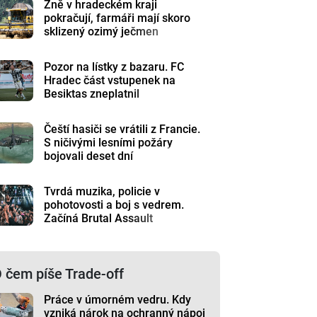
Žně v hradeckém kraji
pokračují, farmáři mají skoro
sklizený ozimý ječmen
Pozor na lístky z bazaru. FC
Hradec část vstupenek na
Besiktas zneplatnil
Čeští hasiči se vrátili z Francie.
S ničivými lesními požáry
bojovali deset dní
Tvrdá muzika, policie v
pohotovosti a boj s vedrem.
Začíná Brutal Assault
 čem píše Trade-off
Práce v úmorném vedru. Kdy
vzniká nárok na ochranný nápoj