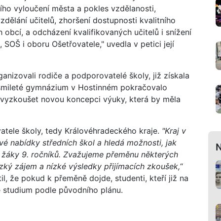
ího vyloučení města a pokles vzdělanosti,
ělání učitelů, zhoršení dostupnosti kvalitního
 obcí, a odcházení kvalifikovaných učitelů i snížení
SOŠ i oboru Ošetřovatele," uvedla v petici její
ganizovali rodiče a podporovatelé školy, již získala
 osmileté gymnázium v Hostinném pokračovalo
 vyzkoušet novou koncepci výuky, která by měla
vatele školy, tedy Královéhradeckého kraje.
"Kraj v
 nabídky středních škol a hledá možnosti, jak
N
o žáky 9. ročníků. Zvažujeme přeměnu některých
nízký zájem a nízké výsledky přijímacích zkoušek,
“
til, že pokud k přeměně dojde, studenti, kteří již na
é studium podle původního plánu.