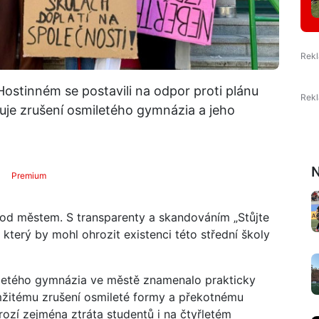
stinném se postavili na odpor proti plánu
uje zrušení osmiletého gymnázia a jeho
N
Premium
hod městem. S transparenty a skandováním „Stůjte
 který by mohl ohrozit existenci této střední školy
yřletého gymnázia ve městě znamenalo prakticky
mžitému zrušení osmileté formy a překotnému
ozí zejména ztráta studentů i na čtyřletém