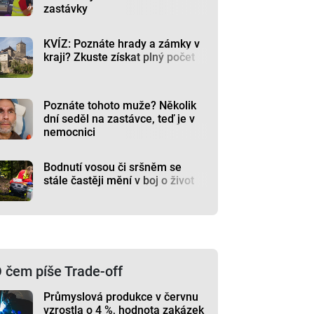
zastávky
KVÍZ: Poznáte hrady a zámky v
kraji? Zkuste získat plný počet
Poznáte tohoto muže? Několik
dní seděl na zastávce, teď je v
nemocnici
Bodnutí vosou či sršněm se
stále častěji mění v boj o život
 čem píše Trade-off
Průmyslová produkce v červnu
vzrostla o 4 %, hodnota zakázek