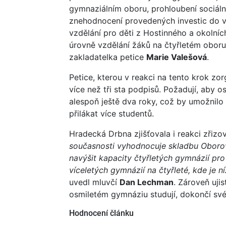
gymnaziálním oboru, prohloubení sociáln
znehodnocení provedených investic do vzd
vzdělání pro děti z Hostinného a okolních
úrovně vzdělání žáků na čtyřletém oboru, 
zakladatelka petice
Marie Valešová
.
Petice, kterou v reakci na tento krok zor
více než tři sta podpisů. Požadují, aby
alespoň ještě dva roky, což by umožnilo
přilákat více studentů.
Hradecká Drbna zjišťovala i reakci zřizo
současnosti vyhodnocuje skladbu Oborové
navýšit kapacity čtyřletých gymnázií pr
víceletých gymnázií na čtyřleté, kde je 
uvedl mluvčí
Dan Lechman
. Zároveň ujis
osmiletém gymnáziu studují, dokončí sv
Hodnocení článku