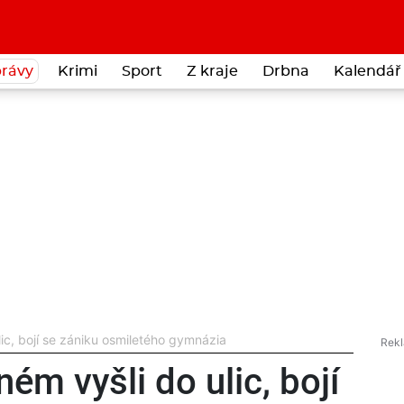
rávy
Krimi
Sport
Z kraje
Drbna
Kalendář 
lic, bojí se zániku osmiletého gymnázia
ém vyšli do ulic, bojí