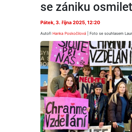
se zániku osmile
Pátek, 3. října 2025, 12:20
Autoři
Hanka Poskočilová
| Foto
se souhlasem Lau