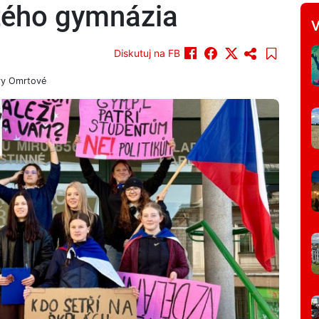
tého gymnázia
V
Diskutuj na FB
ry Omrtové