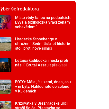
ýběr šéfredaktora
Místo vědy tanec na podpatcích.
Bývalá toxikoložka vrací ženám
sebevědomí
Hradecké Stonehenge v
ohrožení. Sedm tisíc let historie
stojí proti nové silnici
Létající kadibudka i hesla proti
násilí. Brutal Assault překvapí
FOTO: Měla jít k zemi, dnes jsou
v ní byty. Nahlédněte do zelené
v Kuklenách
Křižovatka v Březhradské ulici
straší řidiče. Přestavba se