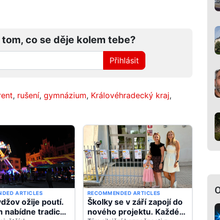
 tom, co se děje kolem tebe?
Přihlásit
rent
,
rušení
,
gymnázium
,
Královéhradecký kraj
,
O