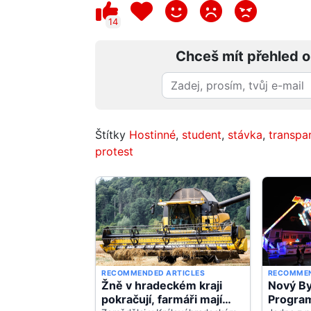
14
Chceš mít přehled o
Štítky
Hostinné
,
student
,
stávka
,
transpa
protest