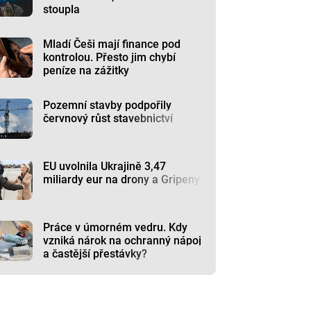
stoupla
Mladí Češi mají finance pod
kontrolou. Přesto jim chybí
peníze na zážitky
Pozemní stavby podpořily
červnový růst stavebnictví
EU uvolnila Ukrajině 3,47
miliardy eur na drony a Gripeny
Práce v úmorném vedru. Kdy
vzniká nárok na ochranný nápoj
a častější přestávky?