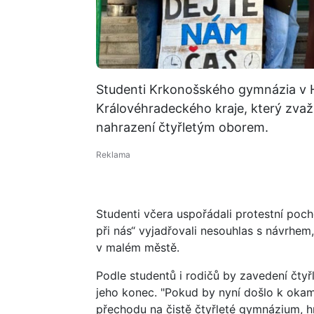
Studenti Krkonošského gymnázia v Ho
Královéhradeckého kraje, který zvaž
nahrazení čtyřletým oborem.
Studenti včera uspořádali protestní poc
při nás“ vyjadřovali nesouhlas s návrhem,
v malém městě.
Podle studentů i rodičů by zavedení čt
jeho konec. "Pokud by nyní došlo k oka
přechodu na čistě čtyřleté gymnázium, hr