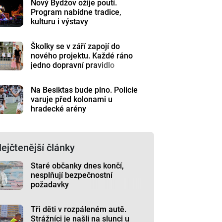
Nový Bydžov ožije poutí.
Program nabídne tradice,
kulturu i výstavy
Školky se v září zapojí do
nového projektu. Každé ráno
jedno dopravní pravidlo
Na Besiktas bude plno. Policie
varuje před kolonami u
hradecké arény
ejčtenější články
Staré občanky dnes končí,
nesplňují bezpečnostní
požadavky
Tři děti v rozpáleném autě.
Strážníci je našli na slunci u