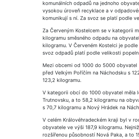
komunálních odpadů na jednoho obyvatel
vysokou úroveň recyklace a v odpadovém
komunikují s ní. Za svoz se platí podle v
Za Červeným Kostelcem se v kategorii m
kilogramu směsného odpadu na obyvatel
kilogramu. V Červeném Kostelci je podle
svoz odpadů platí podle velikosti popeln
Mezi obcemi od 1000 do 5000 obyvatel z
před Velkým Poříčím na Náchodsku s 122
123,2 kilogramu.
V kategorii obcí do 1000 obyvatel měla
Trutnovsku, a to 58,2 kilogramu na obyv
s 70,7 kilogramu a Nový Hrádek na Nách
V celém Královéhradeckém kraji byl v 
obyvatele ve výši 187,9 kilogramu. Nejni
rozšířenou působností Nová Paka, a to 