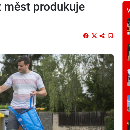
z měst produkuje
V