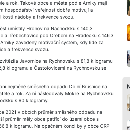
e a rok. Takové obce a města podle Arniky mají
 hospodářství veřejnost dobře motivují a
elikosti nádoby a frekvence svozu.
ěst umístily Hronov na Náchodsku s 140,3
e a Třebechovice pod Orebem na Hradecku s 146,3
 Arniky zavedený motivační systém, kdy lidé za
ice a frekvence svozu.
vítězila Javornice na Rychnovsku s 81,8 kilogramu
,8 kilogramu a Častolovicemi na Rychnovsku se
N
 loni nejméně směsného odpadu Dolní Brusnice na
atele a rok. Za ní následovaly Mokré na Rychnovsku
odsku s 90 kilogramy.
roce 2021 v obcích průměr směsného odpadu na
žší průměr měly obce patřící do území obce s
156,8 kilogramu. Na opačném konci byly obce ORP