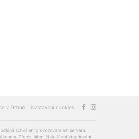
ce v Drbně
Nastavení cookies
podléhá schválení provozovatelem serveru.
onem. Přepis, šíření či další zpřístupňování