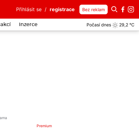
Přihlásit se
/
registrace
Bez reklam
Počasí dnes
29,2 °C
akcí
Inzerce
Premium