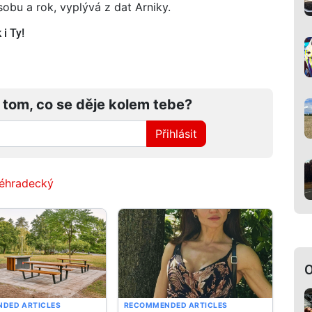
obu a rok, vyplývá z dat Arniky.
i Ty!
 tom, co se děje kolem tebe?
Přihlásit
véhradecký
O