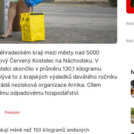
éhradeckém kraji mezi městy nad 5000
ícový Červený Kostelec na Náchodsku. V
elci skončilo v průměru 130,1 kilogramu
N
ývá to z krajských výsledků devátého ročníku
ádá nezisková organizace Arnika. Cílem
tnímu odpadovému hospodářství.
Premium
ukují méně než 150 kilogramů směsných