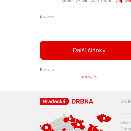
Středa, 27. září 2023, 08:15
Odpově
Další články
Premium
Souk
Všech
Drbna