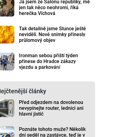
Já jsem ze Salónu republiky, mě
jen tak něco neohromí, říká
herečka Víchová
Tak detailně jsme Slunce ještě
neviděli. Nové snímky přinesly
průlomový objev
Ironman sebou příští týden
přinese do Hradce zákazy
vjezdu a parkování
ejčtenější články
Před odjezdem na dovolenou
nevypínejte router, lednici ani
hlavní jistič
Poznáte tohoto muže? Několik
dní seděl na zastávce, teď je v