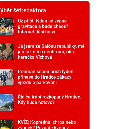
ýběr šéfredaktora
Už příští týden se vypne
gravitace a bude chaos?
Internet děsí hoax
Já jsem ze Salónu republiky, mě
jen tak něco neohromí, říká
herečka Víchová
Ironman sebou příští týden
přinese do Hradce zákazy
vjezdu a parkování
Řidiče trápí rozkopaný Hradec.
Kdy bude hotovo?
KVÍZ: Kopretina, chrpa nebo
zvonek? Poznáte květiny