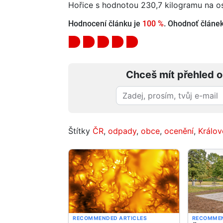
Hořice s hodnotou 230,7 kilogramu na os
Hodnocení článku je
100 %
. Ohodnoť článek 
Chceš mít přehled o
Štítky
ČR
,
odpady
,
obce
,
ocenění
,
Králo