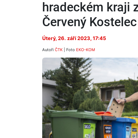
hradeckém kraji 
Červený Kostelec
Úterý, 26. září 2023, 17:45
Autoři
ČTK
| Foto
EKO-KOM