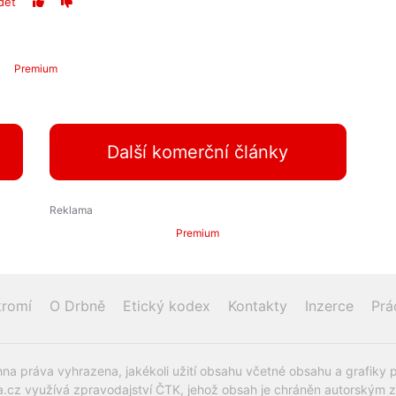
dět
Premium
Další komerční články
Premium
romí
O Drbně
Etický kodex
Kontakty
Inzerce
Prá
na práva vyhrazena, jakékoli užití obsahu včetné obsahu a grafiky 
.cz využívá zpravodajství ČTK, jehož obsah je chráněn autorským zák