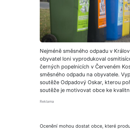
Nejméně směsného odpadu v Králov
obyvatel loni vyprodukoval osmitis
černých popelnicích v Červeném Kost
směsného odpadu na obyvatele. Vypl
soutěže Odpadový Oskar, kterou poř
soutěže je motivovat obce ke kvali
Ocenění mohou dostat obce, které prod