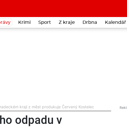
rávy
Krimi
Sport
Z kraje
Drbna
Kalendář 
adeckém kraji z měst produkuje Červený Kostelec
ho odpadu v