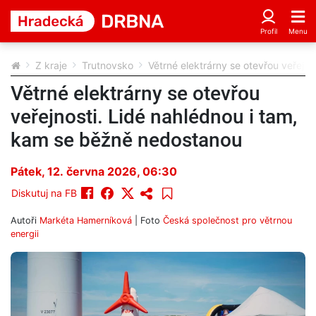
Z kraje
Trutnovsko
Větrné elektrárny se otevřou veřejn
Větrné elektrárny se otevřou
veřejnosti. Lidé nahlédnou i tam,
kam se běžně nedostanou
Pátek, 12. června 2026, 06:30
Diskutuj na FB
Autoři
Markéta Hamerníková
| Foto
Česká společnost pro větrnou
energii