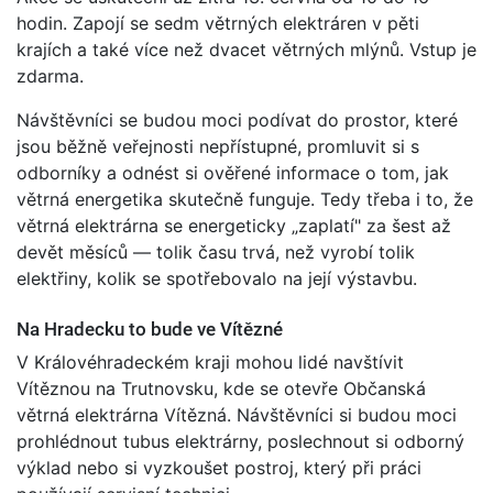
hodin. Zapojí se sedm větrných elektráren v pěti
krajích a také více než dvacet větrných mlýnů. Vstup je
zdarma.
Návštěvníci se budou moci podívat do prostor, které
jsou běžně veřejnosti nepřístupné, promluvit si s
odborníky a odnést si ověřené informace o tom, jak
větrná energetika skutečně funguje. Tedy třeba i to, že
větrná elektrárna se energeticky „zaplatí" za šest až
devět měsíců — tolik času trvá, než vyrobí tolik
elektřiny, kolik se spotřebovalo na její výstavbu.
Na Hradecku to bude ve Vítězné
V Královéhradeckém kraji mohou lidé navštívit
Vítěznou na Trutnovsku, kde se otevře Občanská
větrná elektrárna Vítězná. Návštěvníci si budou moci
prohlédnout tubus elektrárny, poslechnout si odborný
výklad nebo si vyzkoušet postroj, který při práci