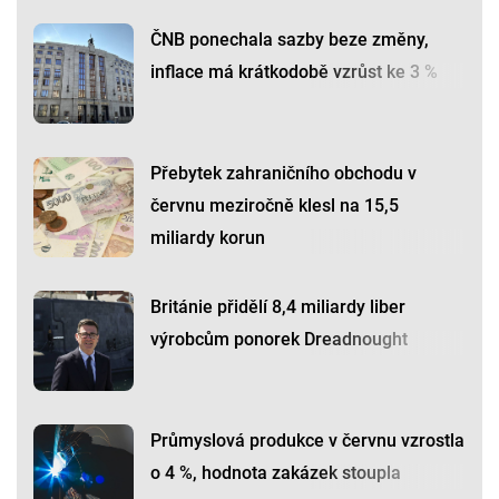
ČNB ponechala sazby beze změny,
inflace má krátkodobě vzrůst ke 3 %
Přebytek zahraničního obchodu v
červnu meziročně klesl na 15,5
miliardy korun
Británie přidělí 8,4 miliardy liber
výrobcům ponorek Dreadnought
Průmyslová produkce v červnu vzrostla
o 4 %, hodnota zakázek stoupla