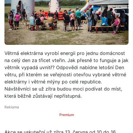
Větrná elektrárna vyrobí energii pro jednu domácnost
na celý den za třicet vteřin. Jak přesně to funguje a jak
větrník vypadá uvnitř? Odpovědi nabídne letošní Den
větru, při kterém se veřejnosti otevřou vybrané větrné
elektrárny i větrné mlýny po celé republice.
Návštěvníci se už zítra budou moci podívat do míst,
která běžně zůstávají nepřístupná.
Premium
Akce se uskuteční už zítra 13. června od 10 do 16