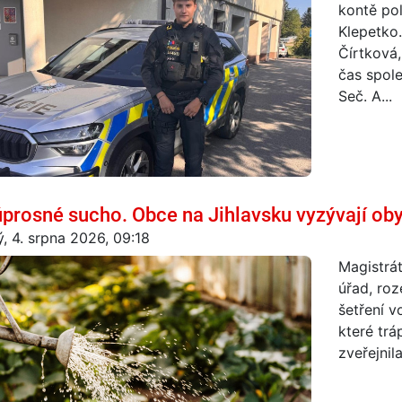
kontě pol
Klepetko.
Čírtková,
čas spole
Seč. A...
prosné sucho. Obce na Jihlavsku vyzývají obyv
ý, 4. srpna 2026, 09:18
Magistrát
úřad, roz
šetření 
které trá
zveřejnil