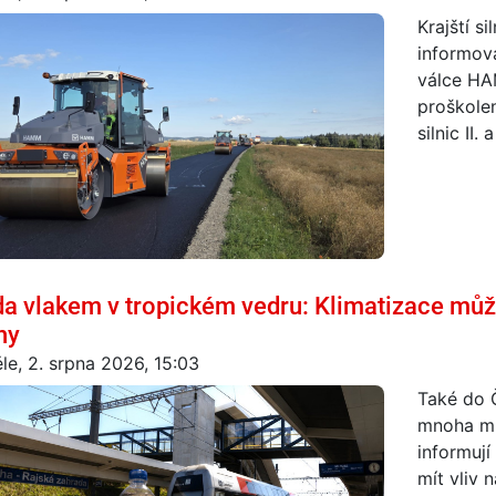
Krajští s
informov
válce HA
proškolen
silnic II. a
da vlakem v tropickém vedru: Klimatizace můž
hy
le, 2. srpna 2026, 15:03
Také do Č
mnoha mí
informují
mít vliv 