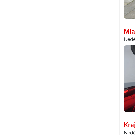
Mla
Nedě
Kra
Nedě