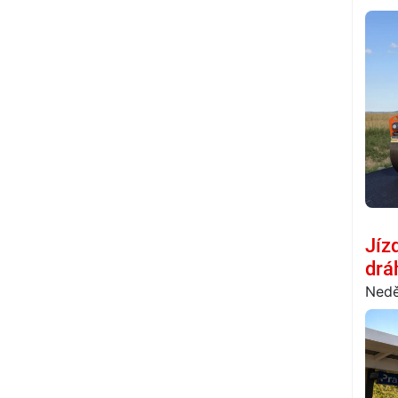
Jíz
drá
Nedě