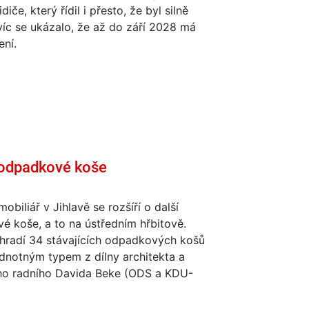
idiče, který řídil i přesto, že byl silně
víc se ukázalo, že až do září 2028 má
ení.
é odpadkové koše
obiliář v Jihlavě se rozšíří o další
 koše, a to na ústředním hřbitově.
hradí 34 stávajících odpadkových košů
dnotným typem z dílny architekta a
ého radního Davida Beke (ODS a KDU-