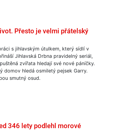
t. Přesto je velmi přátelský
ráci s jihlavským útulkem, který sídlí v
přináší Jihlavská Drbna pravidelný seriál,
uštěná zvířata hledají své nové páníčky.
ý domov hledá osmiletý pejsek Garry.
bou smutný osud.
ed 346 lety podlehl morové