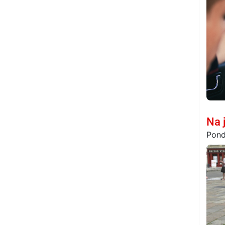
Na 
Pond