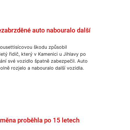
ezabrzděné auto nabouralo další
ousettisícovou škodu způsobil
etý řidič, který v Kamenici u Jihlavy po
ní své vozidlo špatně zabezpečil. Auto
lně rozjelo a nabouralo další vozidla.
Výměna proběhla po 15 letech