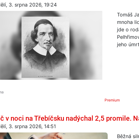
ělí, 3. srpna 2026, 19:24
Tomáš Ja
mnoha lid
jde o ro
Pelhřimo
jeho úmrt
Premium
ič v noci na Třebíčsku nadýchal 2,5 promile. N
ělí, 3. srpna 2026, 14:51
Běžná sil