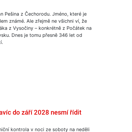
n Pešina z Čechorodu. Jméno, které je
em známé. Ale zřejmě ne všichni ví, že
dáka z Vysočiny – konkrétně z Počátek na
vsku. Dnes je tomu přesně 346 let od
í.
avíc do září 2028 nesmí řídit
niční kontrola v noci ze soboty na neděli