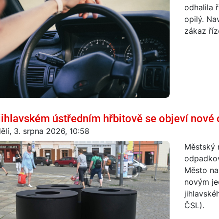
odhalila ř
opilý. Na
zákaz říz
jihlavském ústředním hřbitově se objeví nov
ělí, 3. srpna 2026, 10:58
Městský m
odpadkové
Město na
novým je
jihlavsk
ČSL).