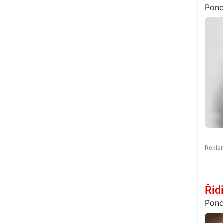
Pond
Řid
Pond