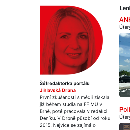
Len
ANK
Úter
Šéfredaktorka portálu
Jihlavská Drbna
První zkušenosti s médii získala
již během studia na FF MU v
Pol
Brně, poté pracovala v redakci
Úter
Deníku. V Drbně působí od roku
2015. Nejvíce se zajímá o