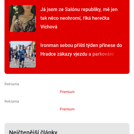
Já jsem ze Salónu republiky, mě jen
tak něco neohromí, říká herečka
Víchová
Ironman sebou příští týden přinese do
Hradce zákazy vjezdu a parkování
Premium
Premium
Nejčtenější články