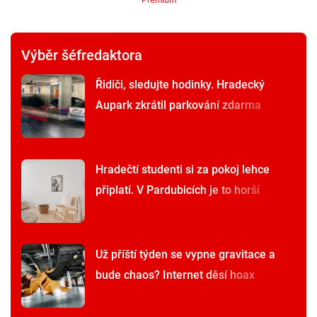
Výběr šéfredaktora
Řidiči, sledujte hodinky. Hradecký
Aupark zkrátil parkování zdarma
Hradečtí studenti si za pokoj lehce
připlatí. V Pardubicích je to horší
Už příští týden se vypne gravitace a
bude chaos? Internet děsí hoax