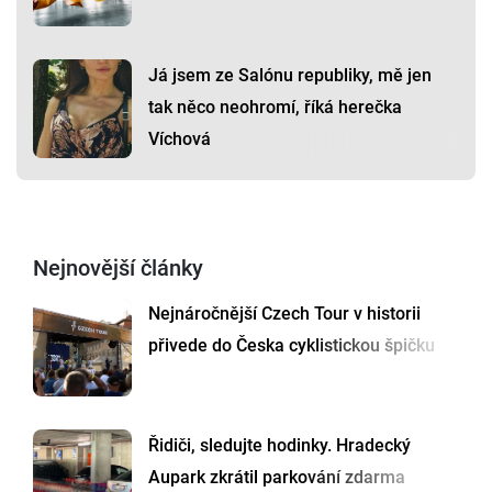
Já jsem ze Salónu republiky, mě jen
tak něco neohromí, říká herečka
Víchová
Nejnovější články
Nejnáročnější Czech Tour v historii
přivede do Česka cyklistickou špičku
Řidiči, sledujte hodinky. Hradecký
Aupark zkrátil parkování zdarma