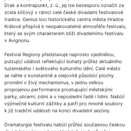
Drak a kontrapunkt, z. ú., jej lze bezesporu označit za
zcela klíčový v rámci celé české divadelní festivalové
tradice. Genius loci historického centra města Hradce
Králové přispívá k neopakovatelné atmosféře festivalu,
který se svým charakterem blíží divadelnímu festivalu
v Avignonu.
Festival Regiony představuje naprosto ojedinělou,
pulzující událost reflektující bohatý průřez aktuálního
tuzemského i světového kulturního dění. Celé město
se náhle z konstantně a olejovitě působící plochy
promění v živý mechanismus, v jednu velkou
propojenou performance prostupující městskými
parky, ulicemi, zdmi a v neposlední řadě i lidmi. Nabízí
výjimečné kulturní zážitky a patří pro mnohé soubory
k již tradiční události na konci divadelní sezóny.
Dramaturgie festivalu nabízí průřez současnou českou