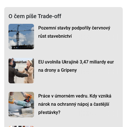
O čem píše Trade-off
Pozemní stavby podpořily červnový
růst stavebnictví
EU uvolnila Ukrajině 3,47 miliardy eur
na drony a Gripeny
Práce v úmorném vedru. Kdy vzniká
nárok na ochranný nápoj a častější
přestávky?