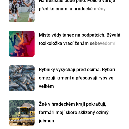
Na Besiktas bude plno. Policie varuje
před kolonami u hradecké arény
Místo vědy tanec na podpatcích. Bývalá
toxikoložka vrací ženám sebevědomí
Rybníky vysychají před očima. Rybáři
omezují krmení a přesouvají ryby ve
velkém
Žně v hradeckém kraji pokračují,
farmáři mají skoro sklizený ozimý
ječmen