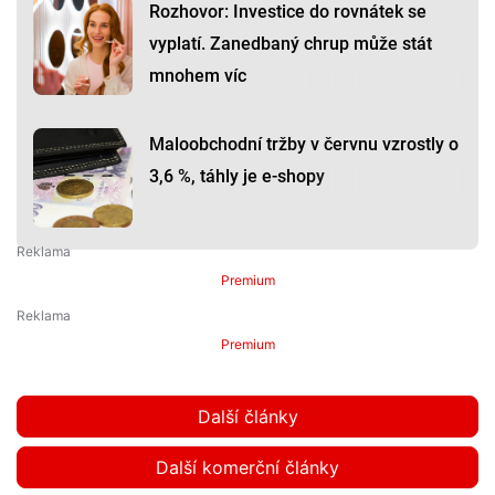
Rozhovor: Investice do rovnátek se
vyplatí. Zanedbaný chrup může stát
mnohem víc
Maloobchodní tržby v červnu vzrostly o
3,6 %, táhly je e-shopy
Premium
Premium
Další články
Další komerční články