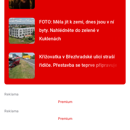
FOTO: Měla jít k zemi, dnes jsou v ní
byty. Nahlédněte do zelené v
Kuklenách
Křižovatka v Březhradské ulici straší
řidiče. Přestavba se teprve připravuje
Premium
Premium