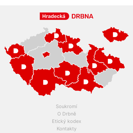
Soukromí
O Drbně
Etický kodex
Kontakty