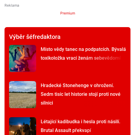
Premium
Výběr šéfredaktora
Místo vědy tanec na podpatcích. Bývalá
toxikoložka vrací ženám sebevědomí
Hradecké Stonehenge v ohrožení.
Sedm tisíc let historie stojí proti nové
silnici
Létající kadibudka i hesla proti násilí.
Brutal Assault překvapí