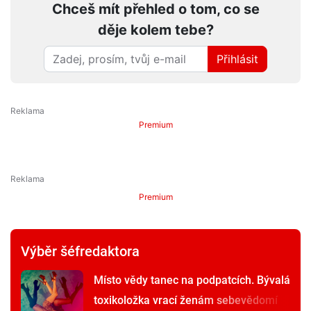
Chceš mít přehled o tom, co se
děje kolem tebe?
Přihlásit
Premium
Premium
Výběr šéfredaktora
Místo vědy tanec na podpatcích. Bývalá
toxikoložka vrací ženám sebevědomí