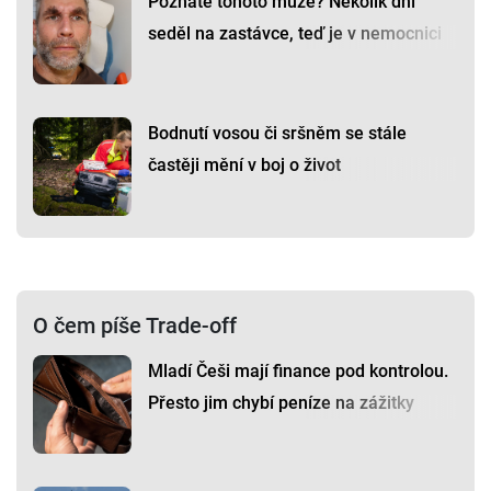
Poznáte tohoto muže? Několik dní
seděl na zastávce, teď je v nemocnici
Bodnutí vosou či sršněm se stále
častěji mění v boj o život
O čem píše Trade-off
Mladí Češi mají finance pod kontrolou.
Přesto jim chybí peníze na zážitky