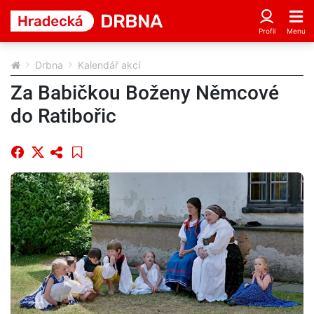
Drbna
Kalendář akcí
Za Babičkou Boženy Němcové
do Ratibořic