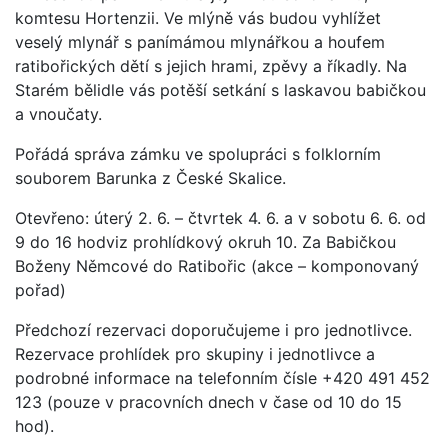
komtesu Hortenzii. Ve mlýně vás budou vyhlížet
veselý mlynář s panímámou mlynářkou a houfem
ratibořických dětí s jejich hrami, zpěvy a říkadly. Na
Starém bělidle vás potěší setkání s laskavou babičkou
a vnoučaty.
Pořádá správa zámku ve spolupráci s folklorním
souborem Barunka z České Skalice.
Otevřeno: úterý 2. 6. – čtvrtek 4. 6. a v sobotu 6. 6. od
9 do 16 hodviz prohlídkový okruh 10. Za Babičkou
Boženy Němcové do Ratibořic (akce – komponovaný
pořad)
Předchozí rezervaci doporučujeme i pro jednotlivce.
Rezervace prohlídek pro skupiny i jednotlivce a
podrobné informace na telefonním čísle +420 491 452
123 (pouze v pracovních dnech v čase od 10 do 15
hod).