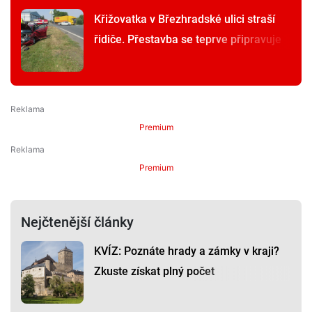
Křižovatka v Březhradské ulici straší
řidiče. Přestavba se teprve připravuje
Premium
Premium
Nejčtenější články
KVÍZ: Poznáte hrady a zámky v kraji?
Zkuste získat plný počet