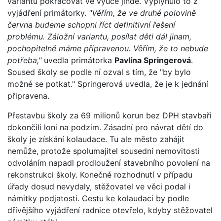
variantu pokračovat ve výuce jinde. Vyplynulo to z
vyjádření primátorky.
"Věřím, že ve druhé polovině
června budeme schopni říct definitivní řešení
problému. Záložní variantu, posílat děti dál jinam,
pochopitelně máme připravenou. Věřím, že to nebude
potřeba,"
uvedla primátorka
Pavlína Springerová
.
Soused školy se podle ní ozval s tím, že "by bylo
možné se potkat." Springerová uvedla, že je k jednání
připravena.
Přestavbu školy za 69 milionů korun bez DPH stavbaři
dokončili loni na podzim. Zásadní pro návrat dětí do
školy je získání kolaudace. Tu ale město zahájit
nemůže, protože spolumajitel sousední nemovitosti
odvoláním napadl prodloužení stavebního povolení na
rekonstrukci školy. Konečné rozhodnutí v případu
úřady dosud nevydaly, stěžovatel ve věci podal i
námitky podjatosti. Cestu ke kolaudaci by podle
dřívějšího vyjádření radnice otevřelo, kdyby stěžovatel