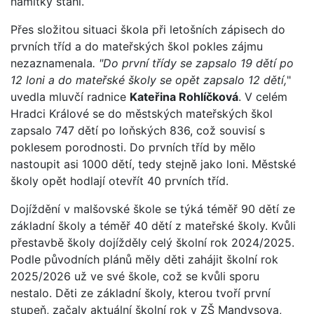
námitky stáhl.
Přes složitou situaci škola při letošních zápisech do
prvních tříd a do mateřských škol pokles zájmu
nezaznamenala
. "Do první třídy se zapsalo 19 dětí po
12 loni a do mateřské školy se opět zapsalo 12 dětí,
"
uvedla mluvčí radnice
Kateřina Rohlíčková
. V celém
Hradci Králové se do městských mateřských škol
zapsalo 747 dětí po loňských 836, což souvisí s
poklesem porodnosti. Do prvních tříd by mělo
nastoupit asi 1000 dětí, tedy stejně jako loni. Městské
školy opět hodlají otevřít 40 prvních tříd.
Dojíždění v malšovské škole se týká téměř 90 dětí ze
základní školy a téměř 40 dětí z mateřské školy. Kvůli
přestavbě školy dojížděly celý školní rok 2024/2025.
Podle původních plánů měly děti zahájit školní rok
2025/2026 už ve své škole, což se kvůli sporu
nestalo. Děti ze základní školy, kterou tvoří první
stupeň, začaly aktuální školní rok v ZŠ Mandysova,