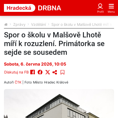
Zprávy
Vzdělání
Spor o školu v Malšově Lhotě míří k r
Spor o školu v Malšově Lhotě
míří k rozuzlení. Primátorka se
sejde se sousedem
Sobota, 6. června 2026, 10:05
Diskutuj na FB
Autoři
ČTK
| Foto
Město Hradec Králové