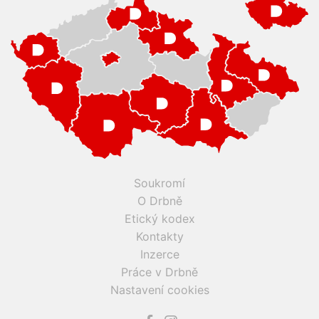
Soukromí
O Drbně
Etický kodex
Kontakty
Inzerce
Práce v Drbně
Nastavení cookies