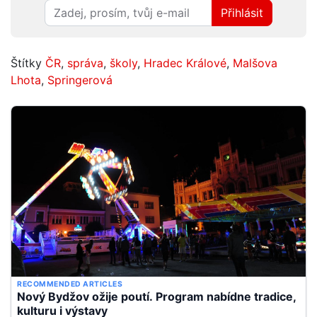
Přihlásit
Štítky
ČR
,
správa
,
školy
,
Hradec Králové
,
Malšova
Lhota
,
Springerová