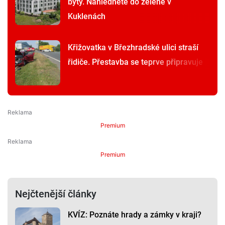
byty. Nahlédněte do zelené v
Kuklenách
Křižovatka v Březhradské ulici straší
řidiče. Přestavba se teprve připravuje
Premium
Premium
Nejčtenější články
KVÍZ: Poznáte hrady a zámky v kraji?