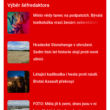
Výběr šéfredaktora
Místo vědy tanec na podpatcích. Bývalá
toxikoložka vrací ženám sebevědomí
Hradecké Stonehenge v ohrožení.
Sedm tisíc let historie stojí proti nové
silnici
Létající kadibudka i hesla proti násilí.
Brutal Assault překvapí
FOTO: Měla jít k zemi, dnes jsou v ní