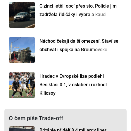
Cizinci letěli obcí přes sto. Policie jim
zadržela řidičáky i vybrala kauci
Náchod čekají další omezení. Staví se
obchvat i spojka na Broumovsko
Hradec v Evropské lize podlehl
Besiktasi 0:1, v oslabení rozhodl
Kilicsoy
O čem píše Trade-off
Británie přidělí 8,4 miliardy liber