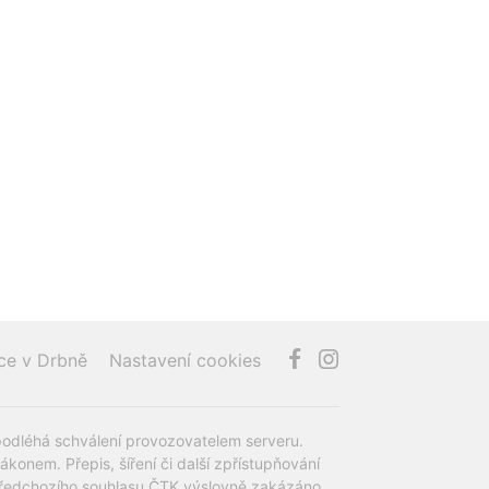
ce v Drbně
Nastavení cookies
podléhá schválení provozovatelem serveru.
onem. Přepis, šíření či další zpřístupňování
z předchozího souhlasu ČTK výslovně zakázáno.