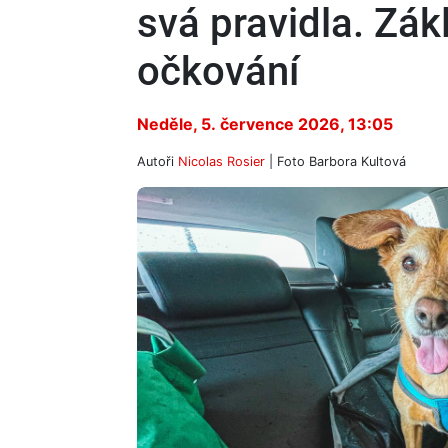
svá pravidla. Zák
očkování
Neděle, 5. července 2026, 13:05
Autoři
Nicolas Rosier
| Foto
Barbora Kultová