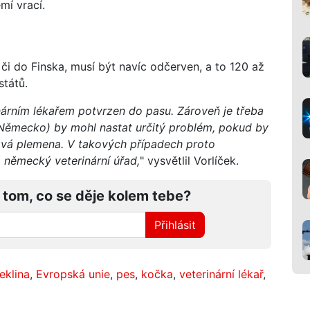
mí vrací.
či do Finska, musí být navíc odčerven, a to 120 až
států.
árním lékařem potvrzen do pasu. Zároveň je třeba
 Německo) by mohl nastat určitý problém, pokud by
ojová plemena. V takových případech proto
německý veterinární úřad,
" vysvětlil Vorlíček.
 tom, co se děje kolem tebe?
Přihlásit
eklina
,
Evropská unie
,
pes
,
kočka
,
veterinární lékař
,