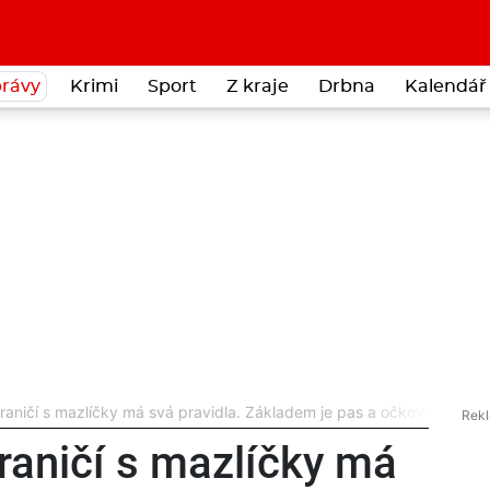
rávy
Krimi
Sport
Z kraje
Drbna
Kalendář 
raničí s mazlíčky má svá pravidla. Základem je pas a očkování
raničí s mazlíčky má