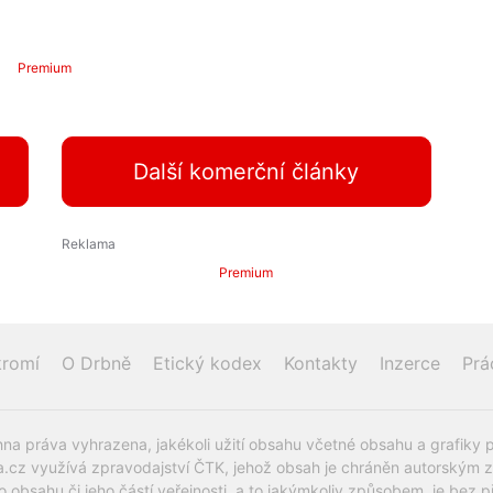
Premium
Další komerční články
Premium
romí
O Drbně
Etický kodex
Kontakty
Inzerce
Prá
na práva vyhrazena, jakékoli užití obsahu včetné obsahu a grafiky 
.cz využívá zpravodajství ČTK, jehož obsah je chráněn autorským zák
o obsahu či jeho částí veřejnosti, a to jakýmkoliv způsobem, je be