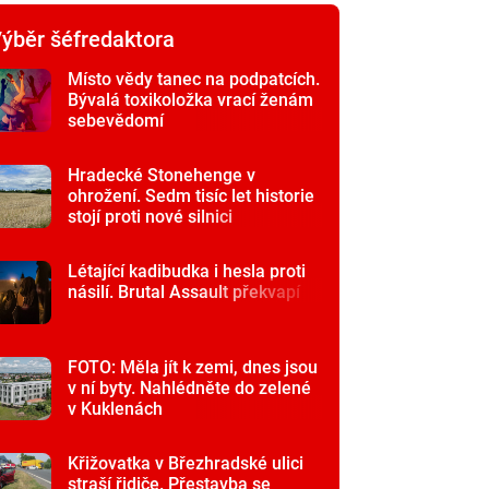
ýběr šéfredaktora
Místo vědy tanec na podpatcích.
Bývalá toxikoložka vrací ženám
sebevědomí
Hradecké Stonehenge v
ohrožení. Sedm tisíc let historie
stojí proti nové silnici
Létající kadibudka i hesla proti
násilí. Brutal Assault překvapí
FOTO: Měla jít k zemi, dnes jsou
v ní byty. Nahlédněte do zelené
v Kuklenách
Křižovatka v Březhradské ulici
straší řidiče. Přestavba se