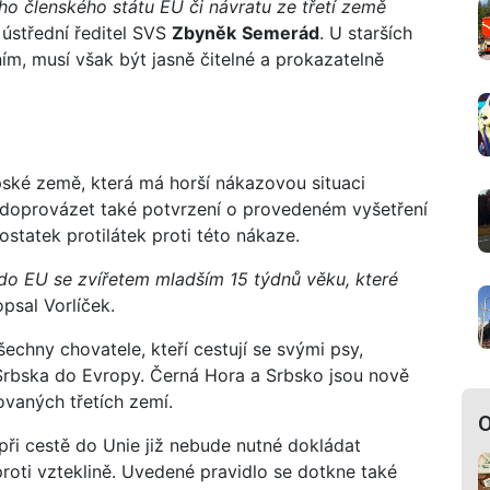
ho členského státu EU či návratu ze třetí země
ústřední ředitel SVS
Zbyněk
Semerád
. U starších
ím, musí však být jasně čitelné a prokazatelně
ské země, která má horší nákazovou situaci
tu doprovázet také potvrzení o provedeném vyšetření
ostatek protilátek proti této nákaze.
 do EU se zvířetem mladším 15 týdnů věku, které
psal Vorlíček.
chny chovatele, kteří cestují se svými psy,
Srbska do Evropy. Černá Hora a Srbsko jsou nově
vaných třetích zemí.
O
při cestě do Unie již nebude nutné dokládat
proti vzteklině. Uvedené pravidlo se dotkne také