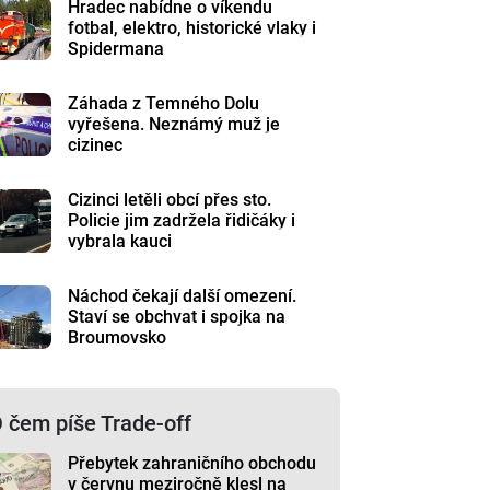
Hradec nabídne o víkendu
fotbal, elektro, historické vlaky i
Spidermana
Záhada z Temného Dolu
vyřešena. Neznámý muž je
cizinec
Cizinci letěli obcí přes sto.
Policie jim zadržela řidičáky i
vybrala kauci
Náchod čekají další omezení.
Staví se obchvat i spojka na
Broumovsko
 čem píše Trade-off
Přebytek zahraničního obchodu
v červnu meziročně klesl na