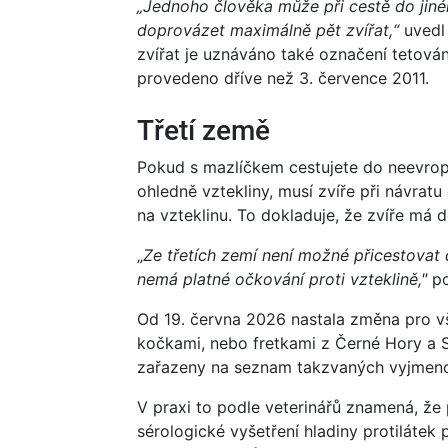
„Jednoho člověka může při cestě do jiné
doprovázet maximálně pět zvířat,“
uvedl 
zvířat je uznáváno také označení tetován
provedeno dříve než 3. července 2011.
Třetí země
Pokud s mazlíčkem cestujete do neevrop
ohledně vztekliny, musí zvíře při návra
na vzteklinu. To dokladuje, že zvíře má d
„
Ze třetích zemí není možné přicestovat
nemá platné očkování proti vzteklině,"
po
Od 19. června 2026 nastala změna pro vše
kočkami, nebo fretkami z Černé Hory a 
zařazeny na seznam takzvaných vyjmeno
V praxi to podle veterinářů znamená, že 
sérologické vyšetření hladiny protilátek 