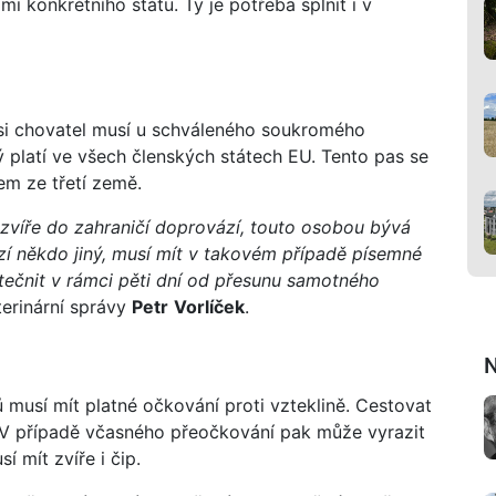
mi konkrétního státu. Ty je potřeba splnit i v
 si chovatel musí u schváleného soukromého
erý platí ve všech členských státech EU. Tento pas se
em ze třetí země.
zvíře do zahraničí doprovází, touto osobou bývá
zí někdo jiný, musí mít v takovém případě písemné
tečnit v rámci pěti dní od přesunu samotného
terinární správy
Petr
Vorlíček
.
N
ů musí mít platné očkování proti vzteklině. Cestovat
. V případě včasného přeočkování pak může vyrazit
 mít zvíře i čip.