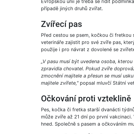
Evropskou unii je třeba se řídit podmínka
případě jiných druhů zvířat.
Zvířecí pas
Před cestou se psem, kočkou či fretkou
veterináře zajistit pro své zvíře pas, kt
použije i pro návrat z dovolené se zvířet
„V pasu musí být uvedena osoba, kterou 
zpravidla chovatel. Pokud zvíře doprová
zmocnění majitele a přesun se musí usku
majitele zvířete,"
popsal mluvčí Státní ve
Očkování proti vzteklině
Pes, kočka či fretka starší dvanácti týdn
může zvíře až 21 dní po první vakcinaci
hned. Společně s pasem a očkováním musí