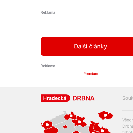
Další články
Premium
Souk
Všech
Drbna
tohot