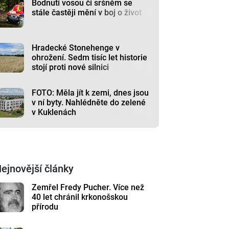
Bodnutí vosou či sršněm se
stále častěji mění v boj o život
Hradecké Stonehenge v
ohrožení. Sedm tisíc let historie
stojí proti nové silnici
FOTO: Měla jít k zemi, dnes jsou
v ní byty. Nahlédněte do zelené
v Kuklenách
ejnovější články
Zemřel Fredy Pucher. Více než
40 let chránil krkonošskou
přírodu