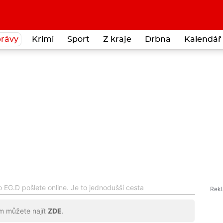
rávy
Krimi
Sport
Z kraje
Drbna
Kalendář 
 EG.D pošlete online. Je to jednodušší cesta
ům můžete najít
ZDE
.