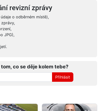
ní revizní zprávy
í údaje o odběrném místě),
 zprávy,
rzení,
bo JPG),
etí.
 tom, co se děje kolem tebe?
Přihlásit