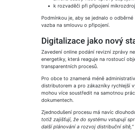
k rozvaděči při připojení mikrozdroj
Podmínkou je, aby se jednalo o odběrné 
vazba na smlouvu o připojení.
Digitalizace jako nový s
Zavedení online podání revizní zprávy není
energetiky, která reaguje na rostoucí ob
transparentních procesů.
Pro obce to znamená méně administrativ
distributorem a pro zákazníky rychlejší vy
mohou více soustředit na samotnou práci
dokumentech.
Zjednodušení procesu má navíc dlouhodo
totiž zajišťují, že do systému vstupují s
další plánování a rozvoj distribuční sítě,“