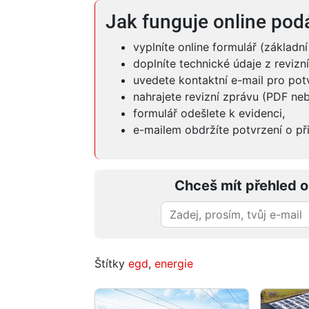
Jak funguje online podá
vyplníte online formulář (základn
doplníte technické údaje z revizní
uvedete kontaktní e-mail pro potv
nahrajete revizní zprávu (PDF ne
formulář odešlete k evidenci,
e-mailem obdržíte potvrzení o přij
Chceš mít přehled o
Štítky
egd
,
energie