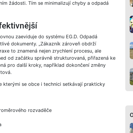
áním žádosti. Tím se minimalizují chyby a odpadá
fektivnější
a rovnou zaeviduje do systému EG.D. Odpadá
tlivé dokumenty. „Zákazník zároveň obdrží
praxe to znamená nejen zrychlení procesu, ale
hned od začátku správně strukturovaná, přiřazená ke
ná pro další kroky, například dokončení změny
tová.
 kterými se obce i technici setkávají prakticky
ktroměrového rozvaděče
O
a