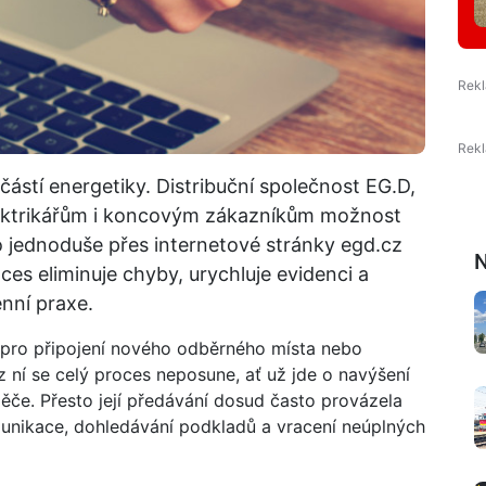
částí energetiky. Distribuční společnost EG.D,
elektrikářům i koncovým zákazníkům možnost
o jednoduše přes internetové stránky egd.cz
N
ces eliminuje chyby, urychluje evidenci a
nní praxe.
pro připojení nového odběrného místa nebo
ez ní se celý proces neposune, ať už jde o navýšení
ěče. Přesto její předávání dosud často provázela
munikace, dohledávání podkladů a vracení neúplných