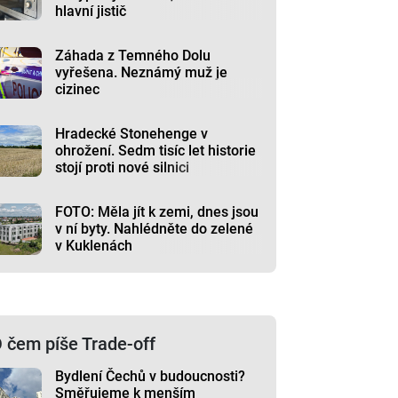
hlavní jistič
Záhada z Temného Dolu
vyřešena. Neznámý muž je
cizinec
Hradecké Stonehenge v
ohrožení. Sedm tisíc let historie
stojí proti nové silnici
FOTO: Měla jít k zemi, dnes jsou
v ní byty. Nahlédněte do zelené
v Kuklenách
 čem píše Trade-off
Bydlení Čechů v budoucnosti?
Směřujeme k menším