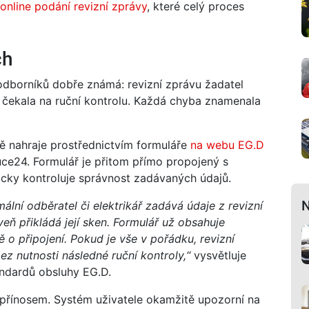
online podání revizní zprávy
, které celý proces
ch
odborníků dobře známá: revizní zprávu žadatel
 čekala na ruční kontrolu. Každá chyba znamenala
ně nahraje prostřednictvím formuláře
na webu EG.D
buce24. Formulář je přitom přímo propojený s
ticky kontroluje správnost zadávaných údajů.
N
mální odběratel či elektrikář zadává údaje z revizní
eň přikládá její sken. Formulář už obsahuje
 o připojení. Pokud je vše v pořádku, revizní
z nutnosti následné ruční kontroly,“
vysvětluje
andardů obsluhy EG.D.
 přínosem. Systém uživatele okamžitě upozorní na