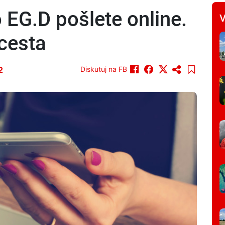
 EG.D pošlete online.
V
 cesta
2
Diskutuj na FB