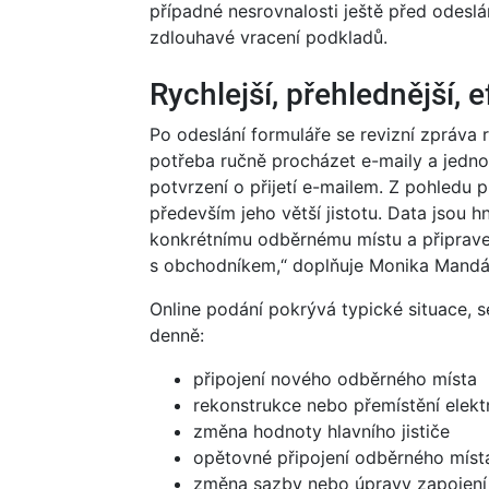
případné nesrovnalosti ještě před odesl
zdlouhavé vracení podkladů.
Rychlejší, přehlednější, e
Po odeslání formuláře se revizní zpráv
potřeba ručně procházet e-maily a jedno
potvrzení o přijetí e-mailem. Z pohledu 
především jeho větší jistotu. Data jsou 
konkrétnímu odběrnému místu a připrave
s obchodníkem,“ doplňuje Monika Mandá
Online podání pokrývá typické situace, se
denně:
připojení nového odběrného místa
rekonstrukce nebo přemístění ele
změna hodnoty hlavního jističe
opětovné připojení odběrného míst
změna sazby nebo úpravy zapojení