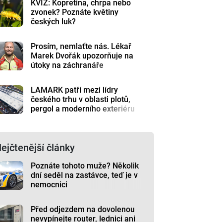
KVÍZ: Kopretina, chrpa nebo
zvonek? Poznáte květiny
českých luk?
Prosím, nemlaťte nás. Lékař
Marek Dvořák upozorňuje na
útoky na záchranáře
LAMARK patří mezi lídry
českého trhu v oblasti plotů,
pergol a moderního exteriéru
ejčtenější články
Poznáte tohoto muže? Několik
dní seděl na zastávce, teď je v
nemocnici
Před odjezdem na dovolenou
nevypínejte router, lednici ani