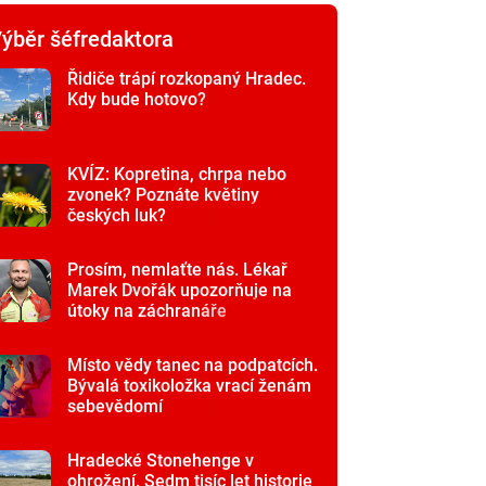
ýběr šéfredaktora
Řidiče trápí rozkopaný Hradec.
Kdy bude hotovo?
KVÍZ: Kopretina, chrpa nebo
zvonek? Poznáte květiny
českých luk?
Prosím, nemlaťte nás. Lékař
Marek Dvořák upozorňuje na
útoky na záchranáře
Místo vědy tanec na podpatcích.
Bývalá toxikoložka vrací ženám
sebevědomí
Hradecké Stonehenge v
ohrožení. Sedm tisíc let historie