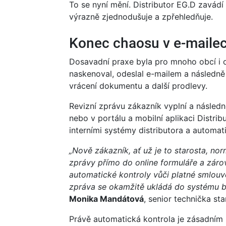
To se nyní mění. Distributor EG.D zavádí
výrazně zjednodušuje a zpřehledňuje.
Konec chaosu v e-maile
Dosavadní praxe byla pro mnoho obcí i 
naskenoval, odeslal e-mailem a následně
vrácení dokumentu a další prodlevy.
Revizní zprávu zákazník vyplní a násled
nebo v portálu a mobilní aplikaci Distri
interními systémy distributora a automa
„Nově zákazník, ať už je to starosta, nor
zprávy přímo do online formuláře a zárov
automatické kontroly vůči platné smlouvě
zpráva se okamžitě ukládá do systému be
Monika Mandátová
, senior technička st
Právě automatická kontrola je zásadním