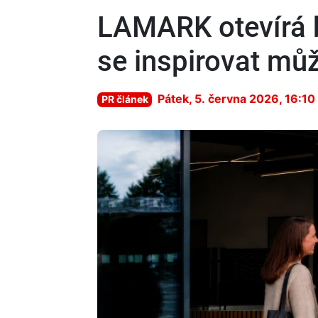
LAMARK otevírá br
se inspirovat můž
Pátek, 5. června 2026, 16:10
PR článek