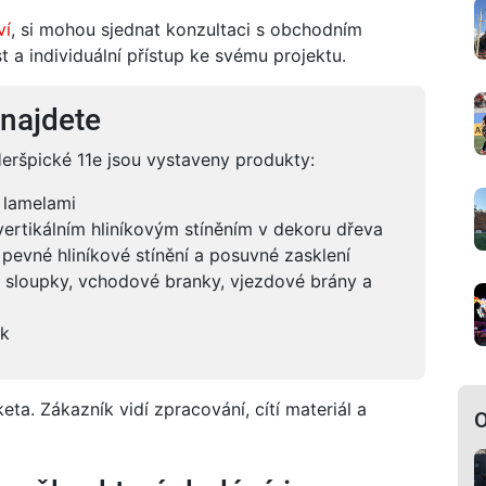
ví
, si mohou sjednat konzultaci s obchodním
 a individuální přístup ke svému projektu.
najdete
špické 11e jsou vystaveny produkty:
 lamelami
vertikálním hliníkovým stíněním v dekoru dřeva
 pevné hliníkové stínění a posuvné zasklení
 sloupky, vchodové branky, vjezdové brány a
ek
ta. Zákazník vidí zpracování, cítí materiál a
O