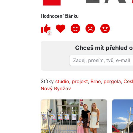
Hodnocení článku
2
Chceš mít přehled o
Štítky
studio
,
projekt
,
Brno
,
pergola
,
Čes
Nový Bydžov