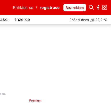
Přihlásit se
/
registrace
Bez reklam
Počasí dnes
22,2 °C
akcí
Inzerce
Premium