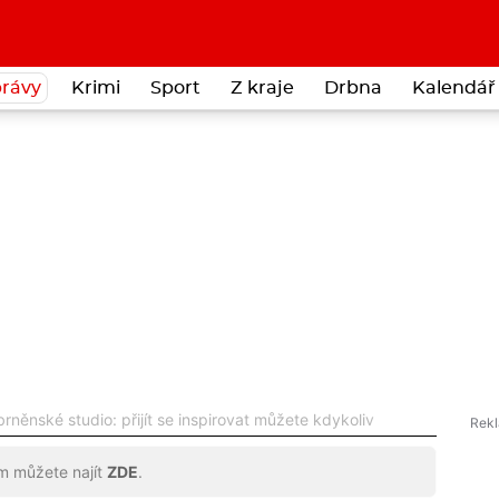
rávy
Krimi
Sport
Z kraje
Drbna
Kalendář 
něnské studio: přijít se inspirovat můžete kdykoliv
ům můžete najít
ZDE
.