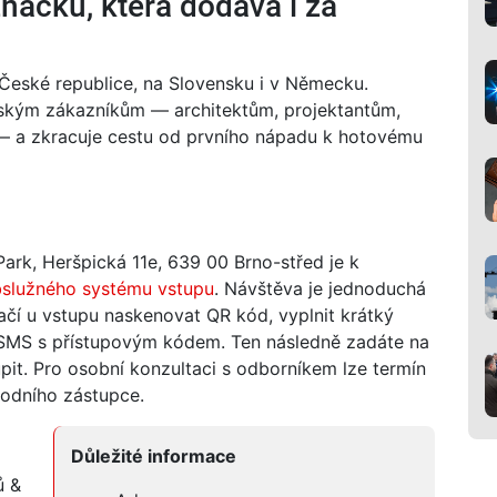
načku, která dodává i za
České republice, na Slovensku i v Německu.
vským zákazníkům — architektům, projektantům,
— a zkracuje cestu od prvního nápadu k hotovému
rk, Heršpická 11e, 639 00 Brno-střed je k
služného systému vstupu
. Návštěva je jednoduchá
tačí u vstupu naskenovat QR kód, vyplnit krátký
e SMS s přístupovým kódem. Ten následně zadáte na
it. Pro osobní konzultaci s odborníkem lze termín
odního zástupce.
Důležité informace
ů &