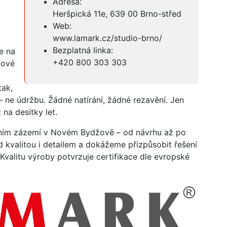
Adresa:
Heršpická 11e, 639 00 Brno-střed
Web:
www.lamark.cz/studio-brno/
Bezplatná linka:
e na
+420 800 303 303
dové
tak,
– ne údržbu. Žádné natírání, žádné rezavění. Jen
 na desítky let.
bním zázemí v Novém Bydžově – od návrhu až po
 kvalitou i detailem a dokážeme přizpůsobit řešení
Kvalitu výroby potvrzuje certifikace dle evropské