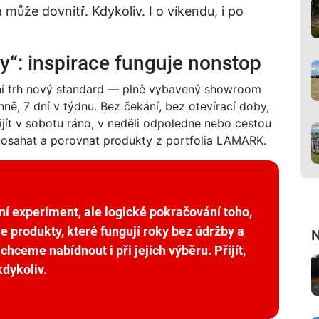
ůže dovnitř. Kdykoliv. I o víkendu, i po
“: inspirace funguje nonstop
ní trh nový standard — plně vybavený showroom
ně, 7 dní v týdnu. Bez čekání, bez otevírací doby,
ijít v sobotu ráno, v neděli odpoledne nebo cestou
t, osahat a porovnat produkty z portfolia LAMARK.
 experiment, ale logické pokračování toho,
produkty, které fungují roky bez údržby a
N
chceme nabídnout i při jejich výběru. Přijít,
kdykoliv.