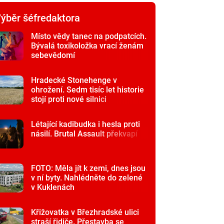
ýběr šéfredaktora
Místo vědy tanec na podpatcích.
Bývalá toxikoložka vrací ženám
sebevědomí
Hradecké Stonehenge v
ohrožení. Sedm tisíc let historie
stojí proti nové silnici
Létající kadibudka i hesla proti
násilí. Brutal Assault překvapí
FOTO: Měla jít k zemi, dnes jsou
v ní byty. Nahlédněte do zelené
v Kuklenách
Křižovatka v Březhradské ulici
straší řidiče. Přestavba se