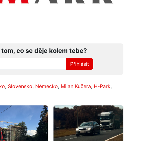
 tom, co se děje kolem tebe?
Přihlásit
ko
,
Slovensko
,
Německo
,
Milan Kučera
,
H-Park
,