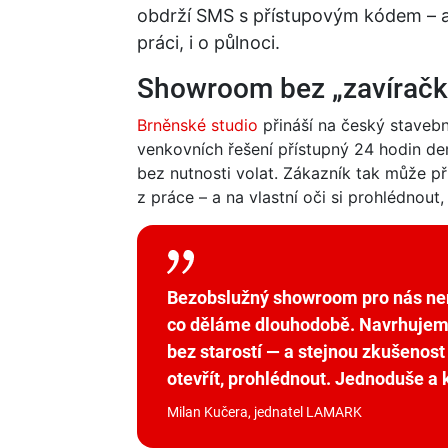
obdrží SMS s přístupovým kódem – a m
práci, i o půlnoci.
Showroom bez „zavíračky
Brněnské studio
přináší na český staveb
venkovních řešení přístupný 24 hodin den
bez nutnosti volat. Zákazník tak může př
z práce – a na vlastní oči si prohlédnou
Bezobslužný showroom pro nás není
co děláme dlouhodobě. Navrhujeme 
bez starostí — a stejnou zkušenost 
otevřít, prohlédnout. Jednoduše a 
Milan Kučera, jednatel LAMARK