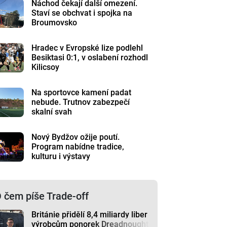
Náchod čekají další omezení.
Staví se obchvat i spojka na
Broumovsko
Hradec v Evropské lize podlehl
Besiktasi 0:1, v oslabení rozhodl
Kilicsoy
Na sportovce kamení padat
nebude. Trutnov zabezpečí
skalní svah
Nový Bydžov ožije poutí.
Program nabídne tradice,
kulturu i výstavy
 čem píše Trade-off
Británie přidělí 8,4 miliardy liber
výrobcům ponorek Dreadnought