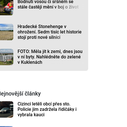
Bodnutí vosou či sršněm se
stále častěji mění v boj o život
Hradecké Stonehenge v
ohrožení. Sedm tisíc let historie
stojí proti nové silnici
FOTO: Měla jít k zemi, dnes jsou
v ní byty. Nahlédněte do zelené
v Kuklenách
ejnovější články
Cizinci letěli obcí přes sto.
Policie jim zadržela řidičáky i
vybrala kauci