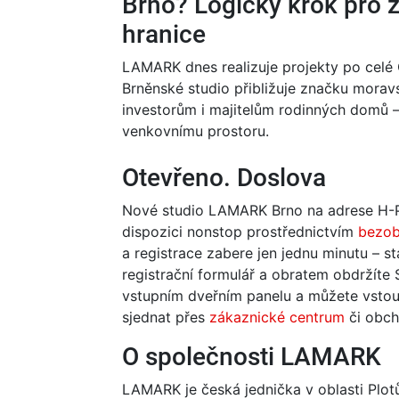
Brno? Logický krok pro z
hranice
LAMARK dnes realizuje projekty po celé 
Brněnské studio přibližuje značku mora
investorům i majitelům rodinných domů 
venkovnímu prostoru.
Otevřeno. Doslova
Nové studio LAMARK Brno na adrese H-Pa
dispozici nonstop prostřednictvím
bezob
a registrace zabere jen jednu minutu – s
registrační formulář a obratem obdržít
vstupním dveřním panelu a můžete vstoup
sjednat přes
zákaznické centrum
či obch
O společnosti LAMARK
LAMARK je česká jednička v oblasti Plot