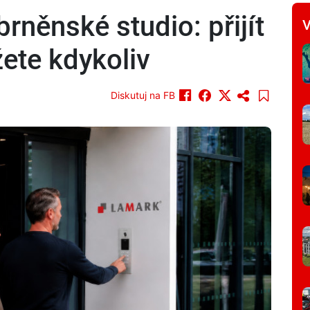
něnské studio: přijít
V
ete kdykoliv
Diskutuj na FB