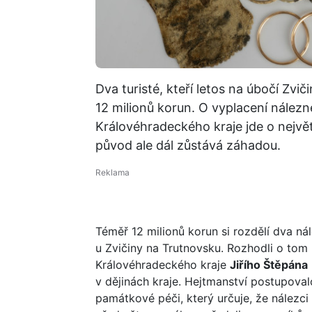
Dva turisté, kteří letos na úbočí Zvič
12 milionů korun. O vyplacení nálezné
Královéhradeckého kraje jde o největ
původ ale dál zůstává záhadou.
Téměř 12 milionů korun si rozdělí dva n
u Zvičiny na Trutnovsku. Rozhodli o tom 
Královéhradeckého kraje
Jiřího Štěpána
v dějinách kraje. Hejtmanství postupoval
památkové péči, který určuje, že nálezci