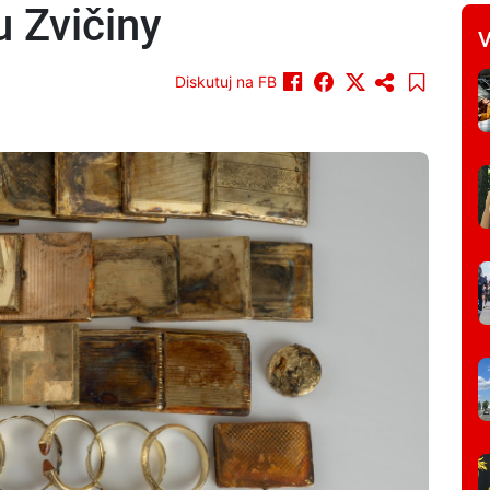
u Zvičiny
V
Diskutuj na FB