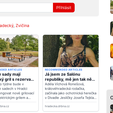
Přihlásit
radecký
,
Zvičina
O