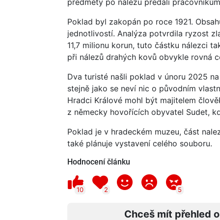
předměty po nálezu předali pracovníků
Poklad byl zakopán po roce 1921. Obsahu
jednotlivostí. Analýza potvrdila ryzost 
11,7 milionu korun, tuto částku nálezci 
při nálezů drahých kovů obvykle rovná c
Dva turisté našli poklad v únoru 2025 na
stejně jako se neví nic o původním vlas
Hradci Králové mohl být majitelem člově
z německy hovořících obyvatel Sudet, k
Poklad je v hradeckém muzeu, část nale
také plánuje vystavení celého souboru.
Hodnocení článku
10
2
5
Chceš mít přehled o