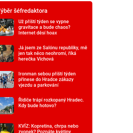
ýběr šéfredaktora
Už příští týden se vypne
gravitace a bude chaos?
Internet děsí hoax
Já jsem ze Salónu republiky, mě
jen tak něco neohromí, říká
herečka Víchová
Ironman sebou příští týden
přinese do Hradce zákazy
vjezdu a parkování
Řidiče trápí rozkopaný Hradec.
Kdy bude hotovo?
KVÍZ: Kopretina, chrpa nebo
zvonek? Poznáte květiny