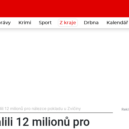
rávy
Krimi
Sport
Z kraje
Drbna
Kalendář 
ili 12 milionů pro nálezce pokladu u Zvičiny
lili 12 milionů pro