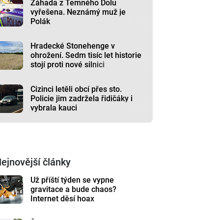
Záhada z Temného Dolu
vyřešena. Neznámý muž je
Polák
Hradecké Stonehenge v
ohrožení. Sedm tisíc let historie
stojí proti nové silnici
Cizinci letěli obcí přes sto.
Policie jim zadržela řidičáky i
vybrala kauci
ejnovější články
Už příští týden se vypne
gravitace a bude chaos?
Internet děsí hoax