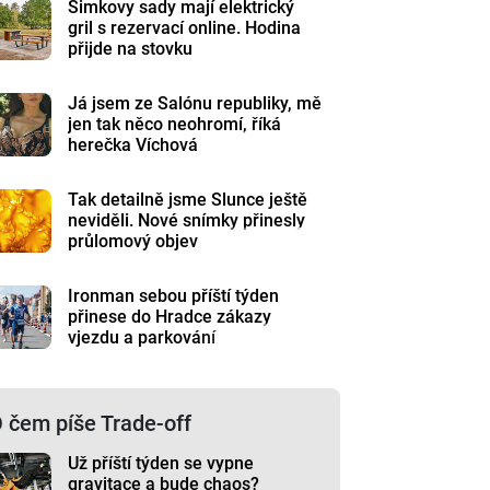
Šimkovy sady mají elektrický
gril s rezervací online. Hodina
přijde na stovku
Já jsem ze Salónu republiky, mě
jen tak něco neohromí, říká
herečka Víchová
Tak detailně jsme Slunce ještě
neviděli. Nové snímky přinesly
průlomový objev
Ironman sebou příští týden
přinese do Hradce zákazy
vjezdu a parkování
 čem píše Trade-off
Už příští týden se vypne
gravitace a bude chaos?