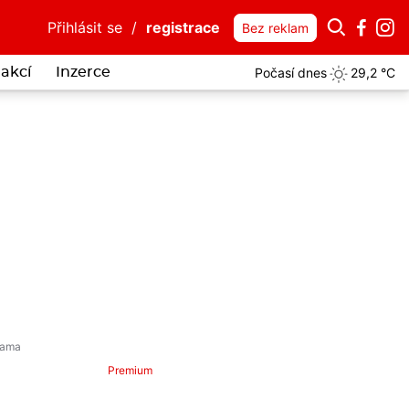
Přihlásit se
/
registrace
Bez reklam
Počasí dnes
29,2 °C
akcí
Inzerce
Premium