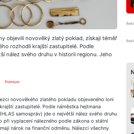
iny objevili novověký zlatý poklad, získají téměř
ho rozhodli krajští zastupitelé. Podle
ší nález svého druhu v historii regionu. Jeho
N
Premium
álezci novověkého zlatého pokladu objeveného loni
krajští zastupitelé. Podle náměstka hejtmana
(HLAS samospráv) jde o největší nález svého druhu
o při vyplacení nálezného podle zákona o státní
 mají nárok na finanční odměnu. Nálezci všechny