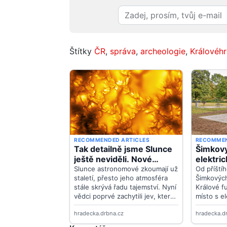
Štítky
ČR
,
správa
,
archeologie
,
Královéh