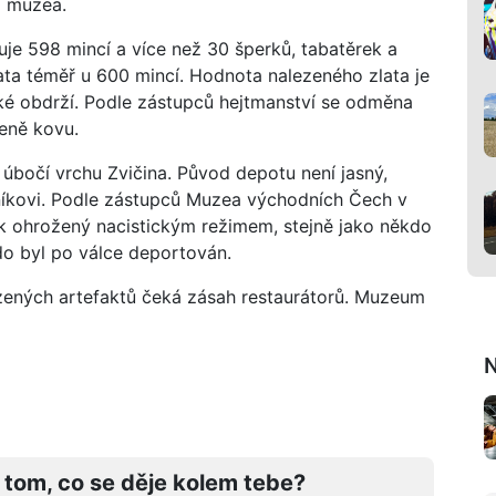
m muzea.
je 598 mincí a více než 30 šperků, tabatěrek a
zlata téměř u 600 mincí. Hodnota nalezeného zlata je
také obdrží. Podle zástupců hejtmanství se odměna
eně kovu.
 úbočí vrchu Zvičina. Původ depotu není jasný,
tníkovi. Podle zástupců Muzea východních Čech v
k ohrožený nacistickým režimem, stejně jako někdo
do byl po válce deportován.
zených artefaktů čeká zásah restaurátorů. Muzeum
N
 tom, co se děje kolem tebe?