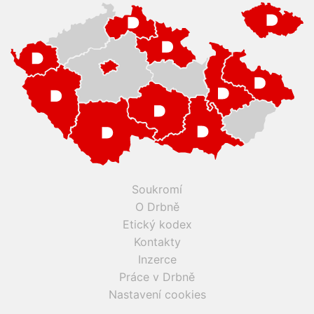
Soukromí
O Drbně
Etický kodex
Kontakty
Inzerce
Práce v Drbně
Nastavení cookies