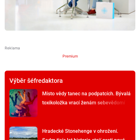
Premium
Výběr šéfredaktora
Místo vědy tanec na podpatcích. Bývalá
toxikoložka vrací ženám sebevědomí
Hradecké Stonehenge v ohrožení.