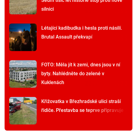
Sedm tisíc let historie stojí proti nové
silnici
Létající kadibudka i hesla proti násilí.
Brutal Assault překvapí
FOTO: Měla jít k zemi, dnes jsou v ní
byty. Nahlédněte do zelené v
Kuklenách
Křižovatka v Březhradské ulici straší
řidiče. Přestavba se teprve připravuje