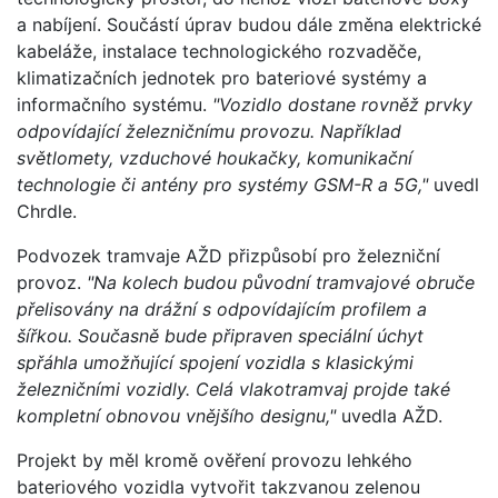
a nabíjení. Součástí úprav budou dále změna elektrické
kabeláže, instalace technologického rozvaděče,
klimatizačních jednotek pro bateriové systémy a
informačního systému.
"Vozidlo dostane rovněž prvky
odpovídající železničnímu provozu. Například
světlomety, vzduchové houkačky, komunikační
technologie či antény pro systémy GSM-R a 5G,"
uvedl
Chrdle.
Podvozek tramvaje AŽD přizpůsobí pro železniční
provoz.
"Na kolech budou původní tramvajové obruče
přelisovány na drážní s odpovídajícím profilem a
šířkou. Současně bude připraven speciální úchyt
spřáhla umožňující spojení vozidla s klasickými
železničními vozidly. Celá vlakotramvaj projde také
kompletní obnovou vnějšího designu,"
uvedla AŽD.
Projekt by měl kromě ověření provozu lehkého
bateriového vozidla vytvořit takzvanou zelenou