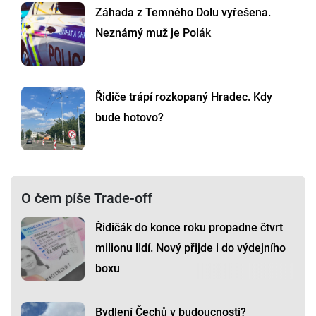
Záhada z Temného Dolu vyřešena.
Neznámý muž je Polák
Řidiče trápí rozkopaný Hradec. Kdy
bude hotovo?
O čem píše Trade-off
Řidičák do konce roku propadne čtvrt
milionu lidí. Nový přijde i do výdejního
boxu
Bydlení Čechů v budoucnosti?