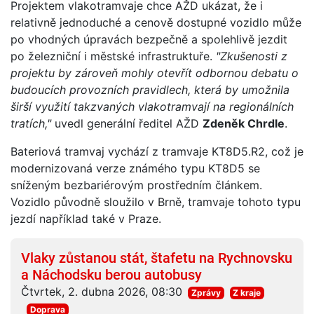
Projektem vlakotramvaje chce AŽD ukázat, že i
relativně jednoduché a cenově dostupné vozidlo může
po vhodných úpravách bezpečně a spolehlivě jezdit
po železniční i městské infrastruktuře.
"Zkušenosti z
projektu by zároveň mohly otevřít odbornou debatu o
budoucích provozních pravidlech, která by umožnila
širší využití takzvaných vlakotramvají na regionálních
tratích,"
uvedl generální ředitel AŽD
Zdeněk Chrdle
.
Bateriová tramvaj vychází z tramvaje KT8D5.R2, což je
modernizovaná verze známého typu KT8D5 se
sníženým bezbariérovým prostředním článkem.
Vozidlo původně sloužilo v Brně, tramvaje tohoto typu
jezdí například také v Praze.
Vlaky zůstanou stát, štafetu na Rychnovsku
a Náchodsku berou autobusy
Čtvrtek, 2. dubna 2026, 08:30
Zprávy
Z kraje
Doprava