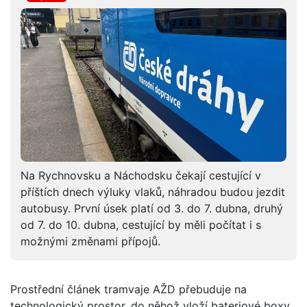
Na Rychnovsku a Náchodsku čekají cestující v
příštích dnech výluky vlaků, náhradou budou jezdit
autobusy. První úsek platí od 3. do 7. dubna, druhý
od 7. do 10. dubna, cestující by měli počítat i s
možnými změnami přípojů.
Prostřední článek tramvaje AŽD přebuduje na
technologický prostor, do něhož vloží bateriové boxy