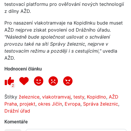
testovací platformu pro ověřování nových technologií
z dílny AŽD.
Pro nasazení vlakotramvaje na Kopidlnku bude muset
AŽD nejprve získat povolení od Drážního úřadu.
"Následně bude společnost usilovat o schválení
provozu také na síti Správy železnic, nejprve v
testovacím režimu a později i s cestujícími,"
uvedla
AŽD.
Hodnocení článku
2
Štítky
železnice
,
vlakotramvaj
,
testy
,
Kopidlno
,
AŽD
Praha
,
projekt
,
okres Jičín
,
Evropa
,
Správa železnic
,
Drážní úřad
Komentáře