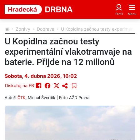
Zprávy
Doprava
U Kopidlna začnou testy experimentální
U Kopidlna začnou testy
experimentální vlakotramvaje na
baterie. Přijde na 12 milionů
Sobota, 4. dubna 2026, 16:02
Diskutuj na FB
Autoři
ČTK
,
Michal Šverdík
| Foto
AŽD Praha